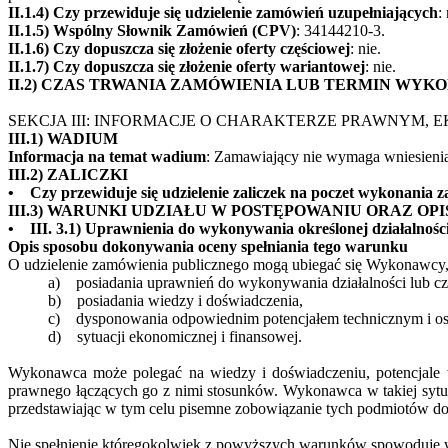
II.1.4) Czy przewiduje się udzielenie zamówień uzupełniających
:
II.1.5) Wspólny Słownik Zamówień (CPV)
: 34144210-3.
II.1.6) Czy dopuszcza się złożenie oferty częściowej
: nie.
II.1.7) Czy dopuszcza się złożenie oferty wariantowej
: nie.
II.2) CZAS TRWANIA ZAMÓWIENIA LUB TERMIN WYK
SEKCJA III: INFORMACJE O CHARAKTERZE PRAWNYM,
III.1) WADIUM
Informacja na temat wadium
: Zamawiający nie wymaga wniesien
III.2) ZALICZKI
• Czy przewiduje się udzielenie zaliczek na poczet wykonania 
III.3) WARUNKI UDZIAŁU W POSTĘPOWANIU ORAZ O
• III. 3.1) Uprawnienia do wykonywania określonej działalności
Opis sposobu dokonywania oceny spełniania tego warunku
O udzielenie zamówienia publicznego mogą ubiegać się Wykonawcy, 
a) posiadania uprawnień do wykonywania działalności lub czy
b) posiadania wiedzy i doświadczenia,
c) dysponowania odpowiednim potencjałem technicznym i o
d) sytuacji ekonomicznej i finansowej.
Wykonawca może polegać na wiedzy i doświadczeniu, potencjale 
prawnego łączących go z nimi stosunków. Wykonawca w takiej sytu
przedstawiając w tym celu pisemne zobowiązanie tych podmiotów do
Nie spełnienie któregokolwiek z powyższych warunków spowoduje 