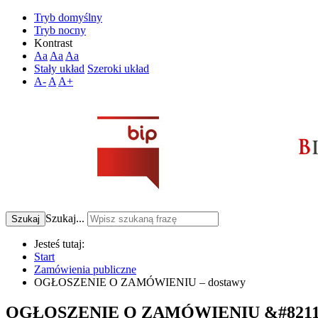
Tryb domyślny
Tryb nocny
Kontrast
Aa
Aa
Aa
Stały układ
Szeroki układ
A-
A
A+
Szukaj...
Szukaj
Jesteś tutaj:
Start
Zamówienia publiczne
OGŁOSZENIE O ZAMÓWIENIU – dostawy
OGŁOSZENIE O ZAMÓWIENIU &#8211;