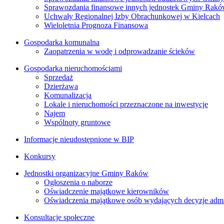
Sprawozdania finansowe innych jednostek Gminy Rak
Uchwały Regionalnej Izby Obrachunkowej w Kielcach
Wieloletnia Prognoza Finansowa
Gospodarka komunalna
Zaopatrzenia w wodę i odprowadzanie ścieków
Gospodarka nieruchomościami
Sprzedaż
Dzierżawa
Komunalizacja
Lokale i nieruchomości przeznaczone na inwestycje
Najem
Wspólnoty gruntowe
Informacje nieudostępnione w BIP
Konkursy
Jednostki organizacyjne Gminy Raków
Ogłoszenia o naborze
Oświadczenie majątkowe kierowników
Oświadczenia majątkowe osób wydających decyzje admin
Konsultacje społeczne