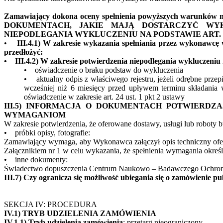
Zamawiający dokona oceny spełnienia powyższych warunków
DOKUMENTACH, JAKIE MAJĄ DOSTARCZYĆ WY
NIEPODLEGANIA WYKLUCZENIU NA PODSTAWIE ART. 2
•
III.4.1) W zakresie wykazania spełniania przez wykonawcę
przedłożyć:
• III.4.2) W zakresie potwierdzenia niepodlegania wykluczeniu n
• oświadczenie o braku podstaw do wykluczenia
• aktualny odpis z właściwego rejestru, jeżeli odrębne prze
wcześniej niż 6 miesięcy przed upływem terminu składania 
oświadczenie w zakresie art. 24 ust. 1 pkt 2 ustawy
III.5) INFORMACJA O DOKUMENTACH POTWIERD
WYMAGANIOM
W zakresie potwierdzenia, że oferowane dostawy, usługi lub robot
• próbki opisy, fotografie:
Zamawiający wymaga, aby Wykonawca załączył opis techniczny ofer
Załącznikiem nr 1 w celu wykazania, że spełnienia wymagania określ
• inne dokumenty:
Świadectwo dopuszczenia Centrum Naukowo – Badawczego Ochron
III.7) Czy ogranicza się możliwość ubiegania się o zamówienie
SEKCJA IV: PROCEDURA
IV.1) TRYB UDZIELENIA ZAMÓWIENIA
IV.1.1) Tryb udzielenia zamówienia
: przetarg nieograniczony.