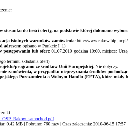
czenie:
 w stosunku do treści oferty, na podstawie której dokonano wyb
yfikacja istotnych warunków zamówienia
: http://www.rakow.bip.jur.pl/
od adresem:
opisano w Punkcie I. 1)
w postępowaniu lub ofert
: 01.07.2010 godzina 10:00, miejsce: Ur
ego terminu składania ofert).
projektu/programu ze środków Unii Europejskiej
: Nie dotyczy.
elenie zamówienia, w przypadku nieprzyznania środków pochodząc
ejskiego Porozumienia o Wolnym Handlu (EFTA), które miały być
czniki
_OSP_Rakow_samochod.pdf
ar: 0.42 MB | Pobrano: 760 razy | Czas załączenia: 2010-06-15 17:57