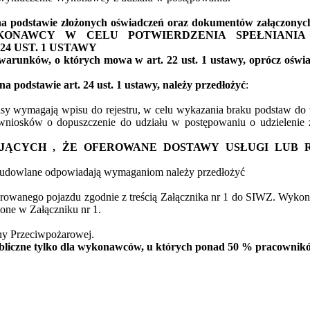
 na podstawie złożonych oświadczeń oraz dokumentów załąc
KONAWCY W CELU POTWIERDZENIA SPEŁNIANI
4 UST. 1 USTAWY
 warunków, o których mowa w art. 22 ust. 1 ustawy, oprócz oświ
a podstawie art. 24 ust. 1 ustawy, należy przedłożyć
:
pisy wymagają wpisu do rejestru, w celu wykazania braku podstaw do w
wniosków o dopuszczenie do udziału w postępowaniu o udzielenie z
ZAJĄCYCH , ŻE OFEROWANE DOSTAWY USŁUGI LU
y budowlane odpowiadają wymaganiom należy przedłożyć
owanego pojazdu zgodnie z treścią Załącznika nr 1 do SIWZ. Wykonaw
one w Załączniku nr 1.
y Przeciwpożarowej.
 publiczne tylko dla wykonawców, u których ponad 50 % pracowni