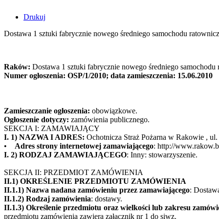
Drukuj
Dostawa 1 sztuki fabrycznie nowego średniego samochodu ratownic
Raków:
Dostawa 1 sztuki fabrycznie nowego średniego samochodu 
Numer ogłoszenia: OSP/1/2010; data zamieszczenia: 15.06.2010
Zamieszczanie ogłoszenia:
obowiązkowe.
Ogłoszenie dotyczy:
zamówienia publicznego.
SEKCJA I: ZAMAWIAJĄCY
I. 1) NAZWA I ADRES:
Ochotnicza Straż Pożarna w Rakowie , ul
•
Adres strony internetowej zamawiającego
: http://www.rakow.bi
I. 2) RODZAJ ZAMAWIAJĄCEGO
: Inny: stowarzyszenie.
SEKCJA II: PRZEDMIOT ZAMÓWIENIA
II.1) OKREŚLENIE PRZEDMIOTU ZAMÓWIENIA
II.1.1) Nazwa nadana zamówieniu przez zamawiającego
: Dostaw
II.1.2) Rodzaj zamówienia
: dostawy.
II.1.3) Określenie przedmiotu oraz wielkości lub zakresu zamówi
przedmiotu zamówienia zawiera załącznik nr 1 do siwz.