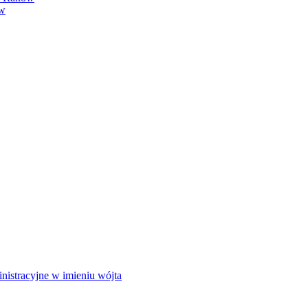
ów
istracyjne w imieniu wójta