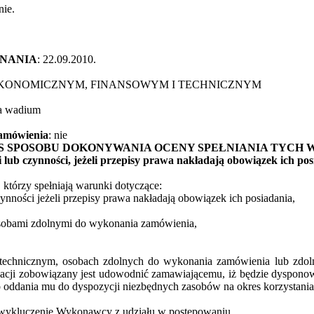
 nie.
ONANIA
: 22.09.2010.
 EKONOMICZNYM, FINANSOWYM I TECHNICZNYM
ia wadium
zamówienia
: nie
PIS SPOSOBU DOKONYWANIA OCENY SPEŁNIANIA TYC
 lub czynności, jeżeli przepisy prawa nakładają obowiązek ich po
którzy spełniają warunki dotyczące:
nności jeżeli przepisy prawa nakładają obowiązek ich posiadania,
sobami zdolnymi do wykonania zamówienia,
technicznym, osobach zdolnych do wykonania zamówienia lub zdolno
acji zobowiązany jest udowodnić zamawiającemu, iż będzie dysponowa
 oddania mu do dyspozycji niezbędnych zasobów na okres korzystani
wykluczenie Wykonawcy z udziału w postępowaniu.