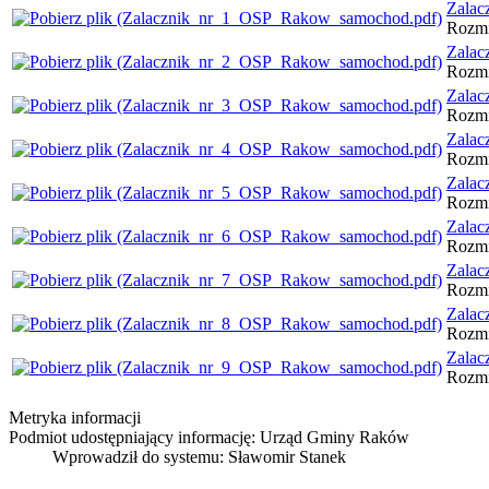
Zalac
Rozmi
Zalac
Rozmi
Zalac
Rozmi
Zalac
Rozmi
Zalac
Rozmi
Zalac
Rozmi
Zalac
Rozmi
Zalac
Rozmi
Zalac
Rozmi
Metryka informacji
Podmiot udostępniający informację: Urząd Gminy Raków
Wprowadził do systemu:
Sławomir Stanek