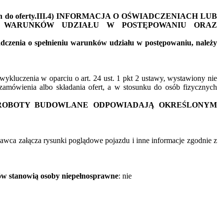
zonych do oferty.III.4) INFORMACJA O OŚWIADCZENIACH LUB
A WARUNKÓW UDZIAŁU W POSTĘPOWANIU ORAZ
adczenia o spełnieniu warunków udziału w postępowaniu, należy
ykluczenia w oparciu o art. 24 ust. 1 pkt 2 ustawy, wystawiony nie
amówienia albo składania ofert, a w stosunku do osób fizycznych
B ROBOTY BUDOWLANE ODPOWIADAJĄ OKREŚLONYM
ca załącza rysunki poglądowe pojazdu i inne informacje zgodnie z
ków stanowią osoby niepełnosprawne
: nie