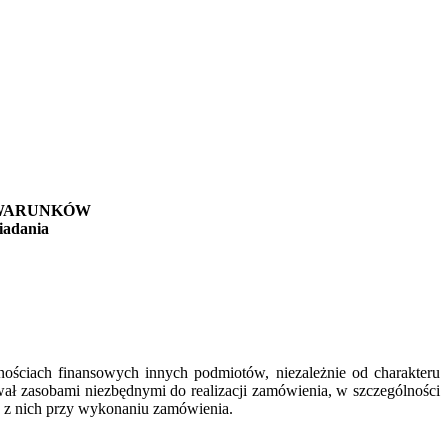
H WARUNKÓW
siadania
ściach finansowych innych podmiotów, niezależnie od charakteru
ł zasobami niezbędnymi do realizacji zamówienia, w szczególności
a z nich przy wykonaniu zamówienia.