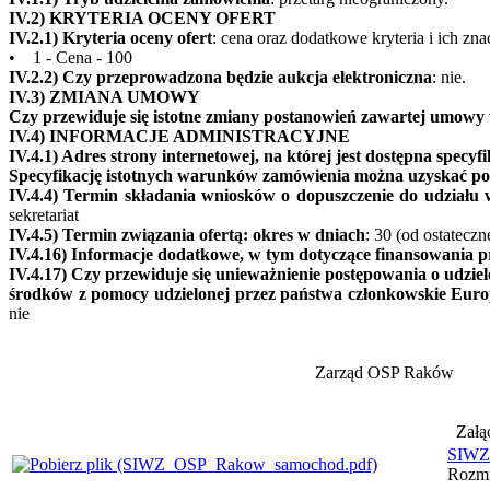
IV.2) KRYTERIA OCENY OFERT
IV.2.1) Kryteria oceny ofert
: cena oraz dodatkowe kryteria i ich zna
• 1 - Cena - 100
IV.2.2) Czy przeprowadzona będzie aukcja elektroniczna
: nie.
IV.3) ZMIANA UMOWY
Czy przewiduje się istotne zmiany postanowień zawartej umowy
IV.4) INFORMACJE ADMINISTRACYJNE
IV.4.1) Adres strony internetowej, na której jest dostępna spec
Specyfikację istotnych warunków zamówienia można uzyskać p
IV.4.4) Termin składania wniosków o dopuszczenie do udziału 
sekretariat
IV.4.5) Termin związania ofertą: okres w dniach
: 30 (od ostateczn
IV.4.16) Informacje dodatkowe, w tym dotyczące finansowania 
IV.4.17) Czy przewiduje się unieważnienie postępowania o udzi
środków z pomocy udzielonej przez państwa członkowskie Europ
nie
Zarząd OSP Raków
Załą
SIWZ
Rozmi