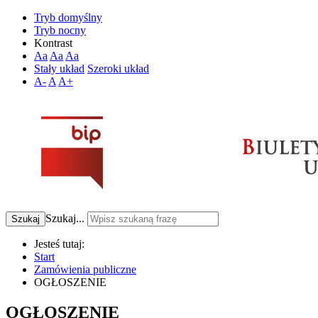
Tryb domyślny
Tryb nocny
Kontrast
Aa
Aa
Aa
Stały układ
Szeroki układ
A-
A
A+
Szukaj...
Szukaj
Jesteś tutaj:
Start
Zamówienia publiczne
OGŁOSZENIE
OGŁOSZENIE