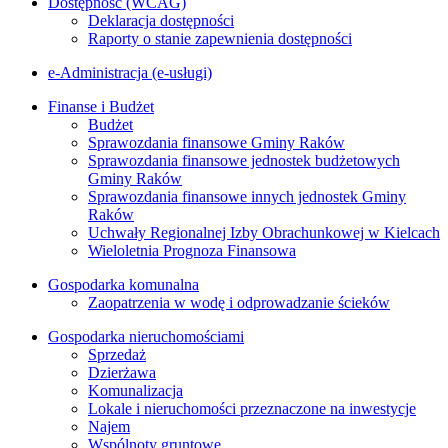
Dostępność (WCAG)
Deklaracja dostępności
Raporty o stanie zapewnienia dostępności
e-Administracja (e-usługi)
Finanse i Budżet
Budżet
Sprawozdania finansowe Gminy Raków
Sprawozdania finansowe jednostek budżetowych
Gminy Raków
Sprawozdania finansowe innych jednostek Gminy
Raków
Uchwały Regionalnej Izby Obrachunkowej w Kielcach
Wieloletnia Prognoza Finansowa
Gospodarka komunalna
Zaopatrzenia w wodę i odprowadzanie ścieków
Gospodarka nieruchomościami
Sprzedaż
Dzierżawa
Komunalizacja
Lokale i nieruchomości przeznaczone na inwestycje
Najem
Wspólnoty gruntowe