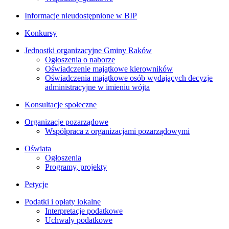
Informacje nieudostępnione w BIP
Konkursy
Jednostki organizacyjne Gminy Raków
Ogłoszenia o naborze
Oświadczenie majątkowe kierowników
Oświadczenia majątkowe osób wydających decyzje
administracyjne w imieniu wójta
Konsultacje społeczne
Organizacje pozarządowe
Współpraca z organizacjami pozarządowymi
Oświata
Ogłoszenia
Programy, projekty
Petycje
Podatki i opłaty lokalne
Interpretacje podatkowe
Uchwały podatkowe