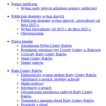
Pomoc publiczna
Wykaz osób, którym udzielono pomocy publicznej
Publicznie dostępny wykaz danych
Publicznie dostępny wykaz danych - prowadzony od
lipca 2025 r.
Wykaz prowadzony od 2015 r. do lipca 2025 r.
Obwieszczenia
Prawo lokalne
Zarządzenia Wójta Gminy Raków
Regulamin organizacyjny Urzędy Gminy w Rakowie
Uchwały Rady Gminy Raków
Statut Gminy Raków
Statuty sołectw
Rada Gminy Raków
Elektroniczny system obsługi Rady Gminy Raków
(informacje o sesjach, projekty uchwał)
Skład osobowy
Informacje o sesjach
Oświadczenia majątkowe radnych Rady Gminy
Raków
Transmisje i nagrania obrad Rady Gminy Raków
Protokoły z obrad