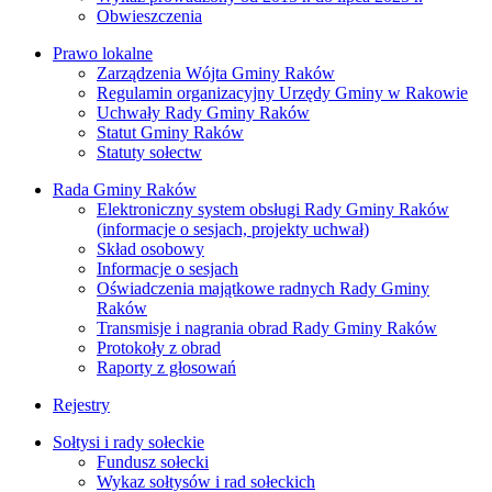
Obwieszczenia
Prawo lokalne
Zarządzenia Wójta Gminy Raków
Regulamin organizacyjny Urzędy Gminy w Rakowie
Uchwały Rady Gminy Raków
Statut Gminy Raków
Statuty sołectw
Rada Gminy Raków
Elektroniczny system obsługi Rady Gminy Raków
(informacje o sesjach, projekty uchwał)
Skład osobowy
Informacje o sesjach
Oświadczenia majątkowe radnych Rady Gminy
Raków
Transmisje i nagrania obrad Rady Gminy Raków
Protokoły z obrad
Raporty z głosowań
Rejestry
Sołtysi i rady sołeckie
Fundusz sołecki
Wykaz sołtysów i rad sołeckich