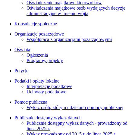
Oświadczenie majątkowe kierowników
Oświadczenia majątkowe osób wydających decyzje
administracyjne w imieniu wójta
Konsultacje społeczne
Organizacje pozarządowe
Współpraca z organizacjami pozarządowymi
Oświata
Ogłoszenia
Programy, projekty
Petycje
Podatki i opłaty lokalne
Interpretacje podatkowe
Uchwały podatkowe
Pomoc publiczna
Wykaz osób, którym udzielono pomocy publicznej
Publicznie dostępny wykaz danych
Publicznie dostępny wykaz danych - prowadzony od
lipca 2025 r.
Wykaz prowadzony od 2015 r. do lipca 2025 r.