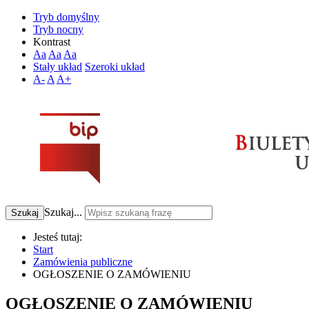
Tryb domyślny
Tryb nocny
Kontrast
Aa
Aa
Aa
Stały układ
Szeroki układ
A-
A
A+
Szukaj...
Szukaj
Jesteś tutaj:
Start
Zamówienia publiczne
OGŁOSZENIE O ZAMÓWIENIU
OGŁOSZENIE O ZAMÓWIENIU