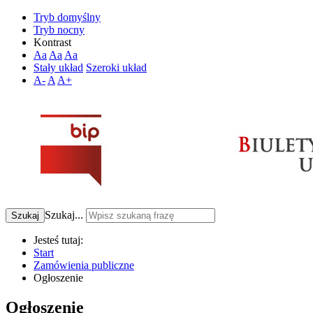
Tryb domyślny
Tryb nocny
Kontrast
Aa
Aa
Aa
Stały układ
Szeroki układ
A-
A
A+
Szukaj...
Szukaj
Jesteś tutaj:
Start
Zamówienia publiczne
Ogłoszenie
Ogłoszenie