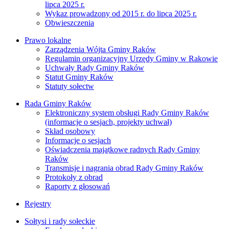
lipca 2025 r.
Wykaz prowadzony od 2015 r. do lipca 2025 r.
Obwieszczenia
Prawo lokalne
Zarządzenia Wójta Gminy Raków
Regulamin organizacyjny Urzędy Gminy w Rakowie
Uchwały Rady Gminy Raków
Statut Gminy Raków
Statuty sołectw
Rada Gminy Raków
Elektroniczny system obsługi Rady Gminy Raków
(informacje o sesjach, projekty uchwał)
Skład osobowy
Informacje o sesjach
Oświadczenia majątkowe radnych Rady Gminy
Raków
Transmisje i nagrania obrad Rady Gminy Raków
Protokoły z obrad
Raporty z głosowań
Rejestry
Sołtysi i rady sołeckie