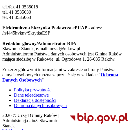
tel./fax 41 3535018
tel. 41 3535030
tel. 41 3535063
Elektroniczna Skrzynka Podawcza ePUAP
- adres:
/n4445hvknv/SkrytkaESP
Redaktor główny/Administrator BIP:
Sławomir Stanek, e-mail: urzad@rakow.pl
Administratorem Państwa danych osobowych jest Gmina Raków
mająca siedzibę w Rakowie, ul. Ogrodowa 1, 26-035 Raków.
Ze szczegółowymi informacjami w zakresie ochrony Państwa
danych osobowych można zapoznać się w zakładce "
Ochrona
Danych Osobowych
"
Polityka prywatności
Dane teleadresowe
Deklaracja dostępności
Ochrona danych osobowych
2026 © Urząd Gminy Raków |
Administracja - inż. Sławomir
Stanek