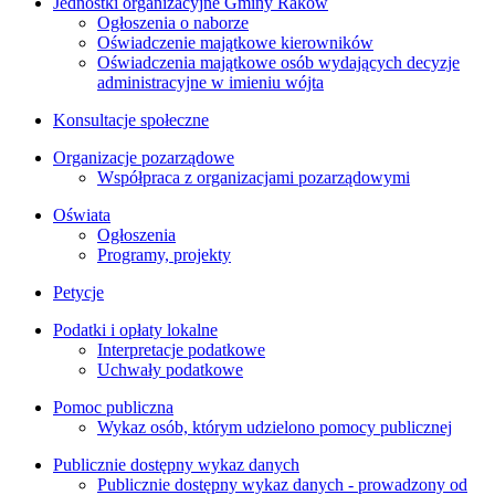
Jednostki organizacyjne Gminy Raków
Ogłoszenia o naborze
Oświadczenie majątkowe kierowników
Oświadczenia majątkowe osób wydających decyzje
administracyjne w imieniu wójta
Konsultacje społeczne
Organizacje pozarządowe
Współpraca z organizacjami pozarządowymi
Oświata
Ogłoszenia
Programy, projekty
Petycje
Podatki i opłaty lokalne
Interpretacje podatkowe
Uchwały podatkowe
Pomoc publiczna
Wykaz osób, którym udzielono pomocy publicznej
Publicznie dostępny wykaz danych
Publicznie dostępny wykaz danych - prowadzony od