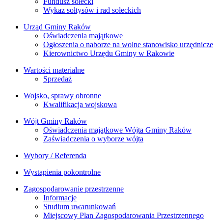
Fundusz sołecki
Wykaz sołtysów i rad sołeckich
Urząd Gminy Raków
Oświadczenia majątkowe
Ogłoszenia o naborze na wolne stanowisko urzędnicze
Kierownictwo Urzędu Gminy w Rakowie
Wartości materialne
Sprzedaż
Wojsko, sprawy obronne
Kwalifikacja wojskowa
Wójt Gminy Raków
Oświadczenia majątkowe Wójta Gminy Raków
Zaświadczenia o wyborze wójta
Wybory / Referenda
Wystąpienia pokontrolne
Zagospodarowanie przestrzenne
Informacje
Studium uwarunkowań
Miejscowy Plan Zagospodarowania Przestrzennego