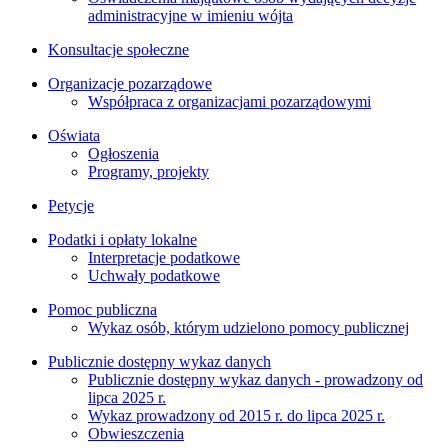
administracyjne w imieniu wójta
Konsultacje społeczne
Organizacje pozarządowe
Współpraca z organizacjami pozarządowymi
Oświata
Ogłoszenia
Programy, projekty
Petycje
Podatki i opłaty lokalne
Interpretacje podatkowe
Uchwały podatkowe
Pomoc publiczna
Wykaz osób, którym udzielono pomocy publicznej
Publicznie dostępny wykaz danych
Publicznie dostępny wykaz danych - prowadzony od
lipca 2025 r.
Wykaz prowadzony od 2015 r. do lipca 2025 r.
Obwieszczenia