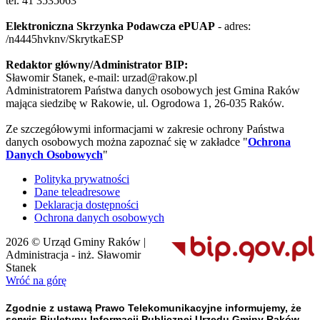
tel. 41 3535063
Elektroniczna Skrzynka Podawcza ePUAP
- adres:
/n4445hvknv/SkrytkaESP
Redaktor główny/Administrator BIP:
Sławomir Stanek, e-mail: urzad@rakow.pl
Administratorem Państwa danych osobowych jest Gmina Raków
mająca siedzibę w Rakowie, ul. Ogrodowa 1, 26-035 Raków.
Ze szczegółowymi informacjami w zakresie ochrony Państwa
danych osobowych można zapoznać się w zakładce "
Ochrona
Danych Osobowych
"
Polityka prywatności
Dane teleadresowe
Deklaracja dostępności
Ochrona danych osobowych
2026 © Urząd Gminy Raków |
Administracja - inż. Sławomir
Stanek
Wróć na górę
Zgodnie z ustawą Prawo Telekomunikacyjne informujemy, że
serwis Biuletynu Informacji Publicznej Urzędu Gminy Raków