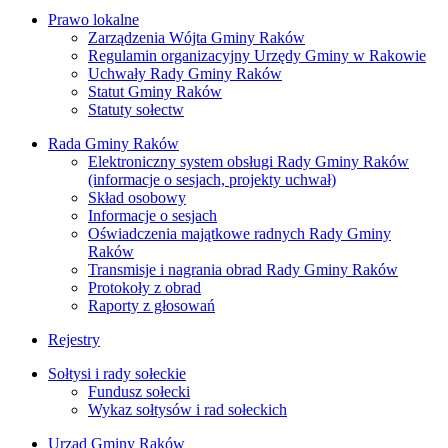
Prawo lokalne
Zarządzenia Wójta Gminy Raków
Regulamin organizacyjny Urzędy Gminy w Rakowie
Uchwały Rady Gminy Raków
Statut Gminy Raków
Statuty sołectw
Rada Gminy Raków
Elektroniczny system obsługi Rady Gminy Raków
(informacje o sesjach, projekty uchwał)
Skład osobowy
Informacje o sesjach
Oświadczenia majątkowe radnych Rady Gminy
Raków
Transmisje i nagrania obrad Rady Gminy Raków
Protokoły z obrad
Raporty z głosowań
Rejestry
Sołtysi i rady sołeckie
Fundusz sołecki
Wykaz sołtysów i rad sołeckich
Urząd Gminy Raków