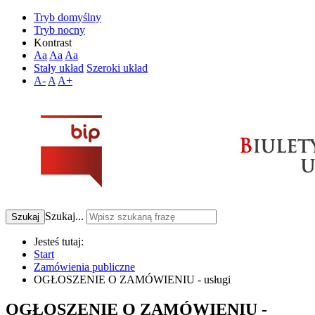
Tryb domyślny
Tryb nocny
Kontrast
Aa
Aa
Aa
Stały układ
Szeroki układ
A-
A
A+
Szukaj...
Szukaj
Jesteś tutaj:
Start
Zamówienia publiczne
OGŁOSZENIE O ZAMÓWIENIU - usługi
OGŁOSZENIE O ZAMÓWIENIU -