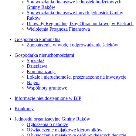
Sprawozdania finansowe jednostek budżetowych
Gminy Raków
Sprawozdania finansowe innych jednostek Gminy
Raków
Uchwały Regionalnej Izby Obrachunkowej w Kielcach
Wieloletnia Prognoza Finansowa
Gospodarka komunalna
Zaopatrzenia w wodę i odprowadzanie ścieków
Gospodarka nieruchomościami
Sprzedaż
Dzierżawa
Komunalizacja
Lokale i nieruchomości przeznaczone na inwestycje
Najem
Wspólnoty gruntowe
Informacje nieudostępnione w BIP
Konkursy
Jednostki organizacyjne Gminy Raków
Ogłoszenia o naborze
Oświadczenie majątkowe kierowników
Oświadczenia majątkowe osób wydających decyzje