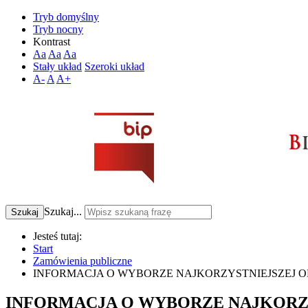
Tryb domyślny
Tryb nocny
Kontrast
Aa
Aa
Aa
Stały układ
Szeroki układ
A-
A
A+
Szukaj...
Szukaj
Jesteś tutaj:
Start
Zamówienia publiczne
INFORMACJA O WYBORZE NAJKORZYSTNIEJSZEJ 
INFORMACJA O WYBORZE NAJKORZ