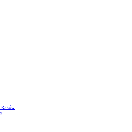
y Raków
ów