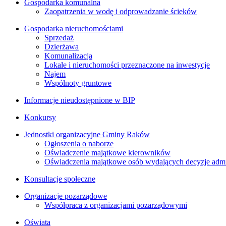
Gospodarka komunalna
Zaopatrzenia w wodę i odprowadzanie ścieków
Gospodarka nieruchomościami
Sprzedaż
Dzierżawa
Komunalizacja
Lokale i nieruchomości przeznaczone na inwestycje
Najem
Wspólnoty gruntowe
Informacje nieudostępnione w BIP
Konkursy
Jednostki organizacyjne Gminy Raków
Ogłoszenia o naborze
Oświadczenie majątkowe kierowników
Oświadczenia majątkowe osób wydających decyzje admin
Konsultacje społeczne
Organizacje pozarządowe
Współpraca z organizacjami pozarządowymi
Oświata