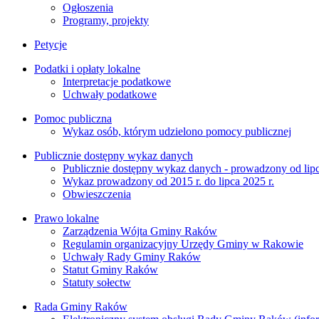
Ogłoszenia
Programy, projekty
Petycje
Podatki i opłaty lokalne
Interpretacje podatkowe
Uchwały podatkowe
Pomoc publiczna
Wykaz osób, którym udzielono pomocy publicznej
Publicznie dostępny wykaz danych
Publicznie dostępny wykaz danych - prowadzony od lipc
Wykaz prowadzony od 2015 r. do lipca 2025 r.
Obwieszczenia
Prawo lokalne
Zarządzenia Wójta Gminy Raków
Regulamin organizacyjny Urzędy Gminy w Rakowie
Uchwały Rady Gminy Raków
Statut Gminy Raków
Statuty sołectw
Rada Gminy Raków