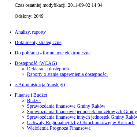
Czas ostatniej modyfikacji: 2011-09-02 14:04
Odsłony: 2049
Analizy, raporty
Dokumenty strategiczne
Do pobrania - formularze elektroniczne
Dostępność (WCAG)
Deklaracja dostępności
Raporty o stanie zapewnienia dostępności
e-Administracja (e-usługi)
Finanse i Budżet
Budżet
Sprawozdania finansowe Gminy Raków
Sprawozdania finansowe jednostek budżetowych Gmin
Sprawozdania finansowe innych jednostek Gminy Rak
Uchwały Regionalnej Izby Obrachunkowej w Kielcach
Wieloletnia Prognoza Finansowa