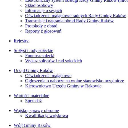
Elektroniczny system obsługi Rady Gminy Raków (inform
Skład osobowy
Informacje o sesjach
Oświadczenia majątkowe radnych Rady Gminy Raków
Transmisje i nagrania obrad Rady Gminy Raków
Protokoły z obrad
Raporty z głosowań
Rejestry
Sołtysi i rady sołeckie
Fundusz sołecki
Wykaz sołtysów i rad sołeckich
Urząd Gminy Raków
Oświadczenia majątkowe
Ogłoszenia o naborze na wolne stanowisko urzędnicze
Kierownictwo Urzędu Gminy w Rakowie
Wartości materialne
Sprzedaż
Wojsko, sprawy obronne
Kwalifikacja wojskowa
Wójt Gminy Raków