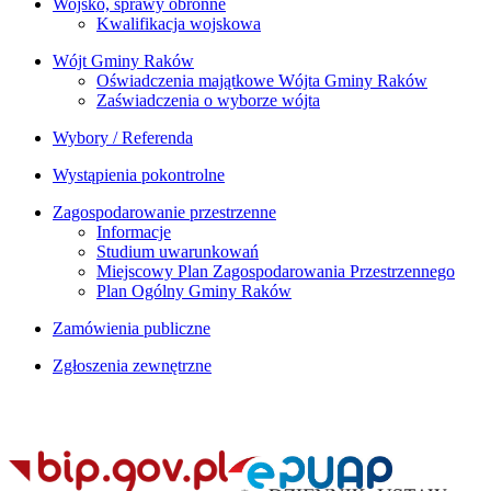
Wojsko, sprawy obronne
Kwalifikacja wojskowa
Wójt Gminy Raków
Oświadczenia majątkowe Wójta Gminy Raków
Zaświadczenia o wyborze wójta
Wybory / Referenda
Wystąpienia pokontrolne
Zagospodarowanie przestrzenne
Informacje
Studium uwarunkowań
Miejscowy Plan Zagospodarowania Przestrzennego
Plan Ogólny Gminy Raków
Zamówienia publiczne
Zgłoszenia zewnętrzne