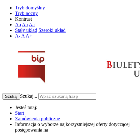
Tryb domyślny
Tryb nocny
Kontrast
Aa
Aa
Aa
Stały układ
Szeroki układ
A-
A
A+
Szukaj...
Szukaj
Jesteś tutaj:
Start
Zamówienia publiczne
Informacja o wyborze najkorzystniejszej oferty dotyczącej
postępowania na