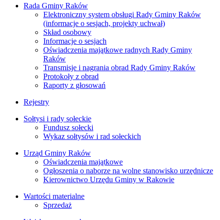
Rada Gminy Raków
Elektroniczny system obsługi Rady Gminy Raków
(informacje o sesjach, projekty uchwał)
Skład osobowy
Informacje o sesjach
Oświadczenia majątkowe radnych Rady Gminy
Raków
Transmisje i nagrania obrad Rady Gminy Raków
Protokoły z obrad
Raporty z głosowań
Rejestry
Sołtysi i rady sołeckie
Fundusz sołecki
Wykaz sołtysów i rad sołeckich
Urząd Gminy Raków
Oświadczenia majątkowe
Ogłoszenia o naborze na wolne stanowisko urzędnicze
Kierownictwo Urzędu Gminy w Rakowie
Wartości materialne
Sprzedaż