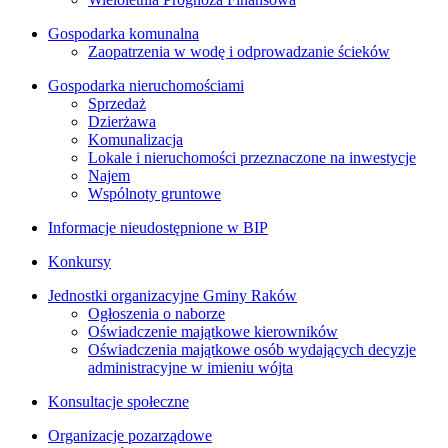
Gospodarka komunalna
Zaopatrzenia w wodę i odprowadzanie ścieków
Gospodarka nieruchomościami
Sprzedaż
Dzierżawa
Komunalizacja
Lokale i nieruchomości przeznaczone na inwestycje
Najem
Wspólnoty gruntowe
Informacje nieudostępnione w BIP
Konkursy
Jednostki organizacyjne Gminy Raków
Ogłoszenia o naborze
Oświadczenie majątkowe kierowników
Oświadczenia majątkowe osób wydających decyzje
administracyjne w imieniu wójta
Konsultacje społeczne
Organizacje pozarządowe