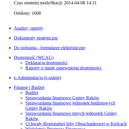
Czas ostatniej modyfikacji: 2014-04-08 14:31
Odsłony: 1608
Analizy, raporty
Dokumenty strategiczne
Do pobrania - formularze elektroniczne
Dostępność (WCAG)
Deklaracja dostępności
Raporty o stanie zapewnienia dostępności
e-Administracja (e-usługi)
Finanse i Budżet
Budżet
Sprawozdania finansowe Gminy Raków
Sprawozdania finansowe jednostek budżetowych
Gminy Raków
Sprawozdania finansowe innych jednostek Gminy
Raków
Uchwały Regionalnej Izby Obrachunkowej w Kielcach
Wieloletnia Prognoza Finansowa