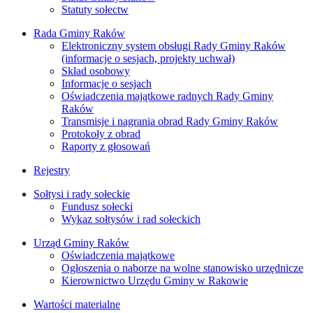
Statuty sołectw
Rada Gminy Raków
Elektroniczny system obsługi Rady Gminy Raków
(informacje o sesjach, projekty uchwał)
Skład osobowy
Informacje o sesjach
Oświadczenia majątkowe radnych Rady Gminy
Raków
Transmisje i nagrania obrad Rady Gminy Raków
Protokoły z obrad
Raporty z głosowań
Rejestry
Sołtysi i rady sołeckie
Fundusz sołecki
Wykaz sołtysów i rad sołeckich
Urząd Gminy Raków
Oświadczenia majątkowe
Ogłoszenia o naborze na wolne stanowisko urzędnicze
Kierownictwo Urzędu Gminy w Rakowie
Wartości materialne