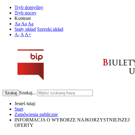
Tryb domyślny
Tryb nocny
Kontrast
Aa
Aa
Aa
Stały układ
Szeroki układ
A-
A
A+
Szukaj...
Szukaj
Jesteś tutaj:
Start
Zamówienia publiczne
INFORMACJA O WYBORZE NAJKORZYSTNIEJSZEJ
OFERTY