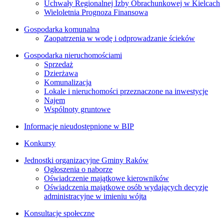
Uchwały Regionalnej Izby Obrachunkowej w Kielcach
Wieloletnia Prognoza Finansowa
Gospodarka komunalna
Zaopatrzenia w wodę i odprowadzanie ścieków
Gospodarka nieruchomościami
Sprzedaż
Dzierżawa
Komunalizacja
Lokale i nieruchomości przeznaczone na inwestycje
Najem
Wspólnoty gruntowe
Informacje nieudostępnione w BIP
Konkursy
Jednostki organizacyjne Gminy Raków
Ogłoszenia o naborze
Oświadczenie majątkowe kierowników
Oświadczenia majątkowe osób wydających decyzje
administracyjne w imieniu wójta
Konsultacje społeczne