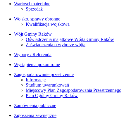
Wartości materialne
Sprzedaż
Wojsko, sprawy obronne
Kwalifikacja wojskowa
Wójt Gminy Raków
Oświadczenia majątkowe Wójta Gminy Raków
Zaświadczenia o wyborze wójta
Wybory / Referenda
Wystąpienia pokontrolne
Zagospodarowanie przestrzenne
Informacje
Studium uwarunkowań
Miejscowy Plan Zagospodarowania Przestrzennego
Plan Ogólny Gminy Raków
Zamówienia publiczne
Zgłoszenia zewnętrzne