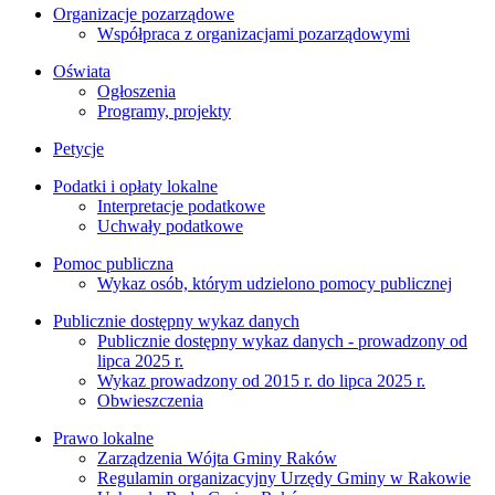
Organizacje pozarządowe
Współpraca z organizacjami pozarządowymi
Oświata
Ogłoszenia
Programy, projekty
Petycje
Podatki i opłaty lokalne
Interpretacje podatkowe
Uchwały podatkowe
Pomoc publiczna
Wykaz osób, którym udzielono pomocy publicznej
Publicznie dostępny wykaz danych
Publicznie dostępny wykaz danych - prowadzony od
lipca 2025 r.
Wykaz prowadzony od 2015 r. do lipca 2025 r.
Obwieszczenia
Prawo lokalne
Zarządzenia Wójta Gminy Raków
Regulamin organizacyjny Urzędy Gminy w Rakowie