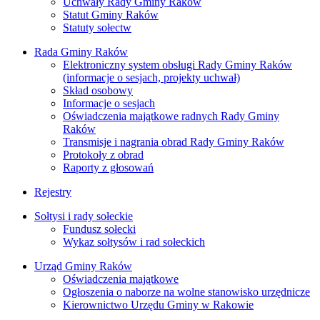
Uchwały Rady Gminy Raków
Statut Gminy Raków
Statuty sołectw
Rada Gminy Raków
Elektroniczny system obsługi Rady Gminy Raków
(informacje o sesjach, projekty uchwał)
Skład osobowy
Informacje o sesjach
Oświadczenia majątkowe radnych Rady Gminy
Raków
Transmisje i nagrania obrad Rady Gminy Raków
Protokoły z obrad
Raporty z głosowań
Rejestry
Sołtysi i rady sołeckie
Fundusz sołecki
Wykaz sołtysów i rad sołeckich
Urząd Gminy Raków
Oświadczenia majątkowe
Ogłoszenia o naborze na wolne stanowisko urzędnicze
Kierownictwo Urzędu Gminy w Rakowie