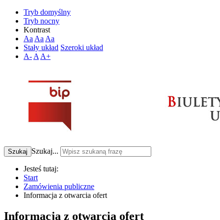
Tryb domyślny
Tryb nocny
Kontrast
Aa
Aa
Aa
Stały układ
Szeroki układ
A-
A
A+
Szukaj...
Szukaj
Jesteś tutaj:
Start
Zamówienia publiczne
Informacja z otwarcia ofert
Informacja z otwarcia ofert