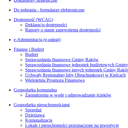
Dokumenty strategiczne
Do pobrania - formularze elektroniczne
Dostępność (WCAG)
Deklaracja dostępności
Raporty o stanie zapewnienia dostępności
e-Administracja (e-usługi)
Finanse i Budżet
Budżet
Sprawozdania finansowe Gminy Raków
Sprawozdania finansowe jednostek budżetowych Gmin
Sprawozdania finansowe innych jednostek Gminy Rak
Uchwały Regionalnej Izby Obrachunkowej w Kielcach
Wieloletnia Prognoza Finansowa
Gospodarka komunalna
Zaopatrzenia w wodę i odprowadzanie ścieków
Gospodarka nieruchomościami
Sprzedaż
Dzierżawa
Komunalizacja
Lokale i nieruchomości przeznaczone na inwestycje