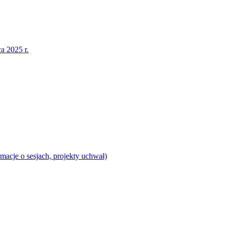
a 2025 r.
acje o sesjach, projekty uchwał)