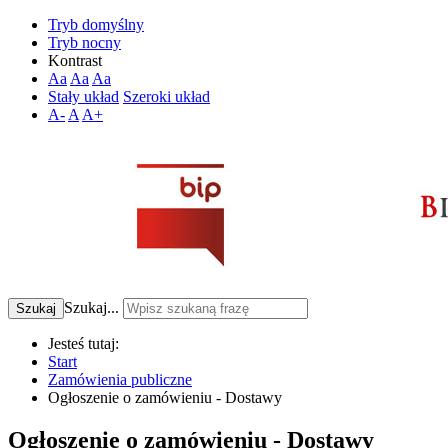
Tryb domyślny
Tryb nocny
Kontrast
Aa
Aa
Aa
Stały układ
Szeroki układ
A-
A
A+
Szukaj...
Szukaj
Jesteś tutaj:
Start
Zamówienia publiczne
Ogłoszenie o zamówieniu - Dostawy
Ogłoszenie o zamówieniu - Dostawy