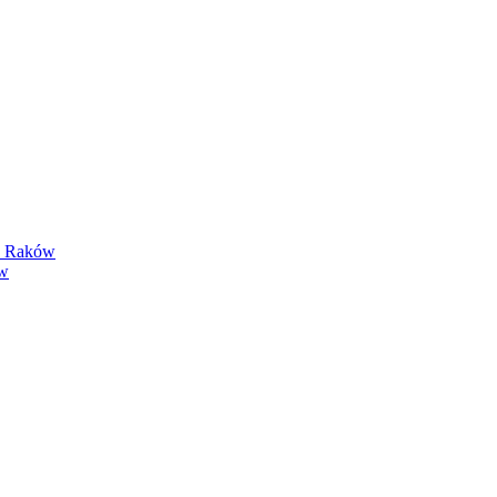
y Raków
ów