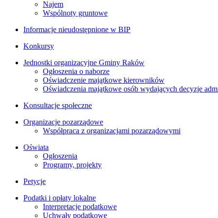
Najem
Wspólnoty gruntowe
Informacje nieudostępnione w BIP
Konkursy
Jednostki organizacyjne Gminy Raków
Ogłoszenia o naborze
Oświadczenie majątkowe kierowników
Oświadczenia majątkowe osób wydających decyzje admin
Konsultacje społeczne
Organizacje pozarządowe
Współpraca z organizacjami pozarządowymi
Oświata
Ogłoszenia
Programy, projekty
Petycje
Podatki i opłaty lokalne
Interpretacje podatkowe
Uchwały podatkowe