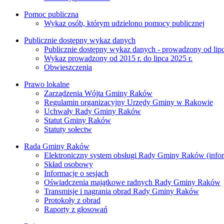
Pomoc publiczna
Wykaz osób, którym udzielono pomocy publicznej
Publicznie dostępny wykaz danych
Publicznie dostępny wykaz danych - prowadzony od lipc
Wykaz prowadzony od 2015 r. do lipca 2025 r.
Obwieszczenia
Prawo lokalne
Zarządzenia Wójta Gminy Raków
Regulamin organizacyjny Urzędy Gminy w Rakowie
Uchwały Rady Gminy Raków
Statut Gminy Raków
Statuty sołectw
Rada Gminy Raków
Elektroniczny system obsługi Rady Gminy Raków (inform
Skład osobowy
Informacje o sesjach
Oświadczenia majątkowe radnych Rady Gminy Raków
Transmisje i nagrania obrad Rady Gminy Raków
Protokoły z obrad
Raporty z głosowań