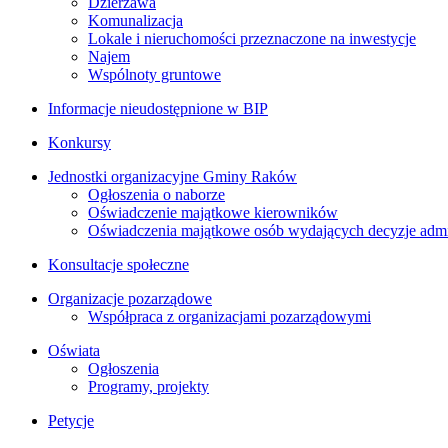
Dzierżawa
Komunalizacja
Lokale i nieruchomości przeznaczone na inwestycje
Najem
Wspólnoty gruntowe
Informacje nieudostępnione w BIP
Konkursy
Jednostki organizacyjne Gminy Raków
Ogłoszenia o naborze
Oświadczenie majątkowe kierowników
Oświadczenia majątkowe osób wydających decyzje admin
Konsultacje społeczne
Organizacje pozarządowe
Współpraca z organizacjami pozarządowymi
Oświata
Ogłoszenia
Programy, projekty
Petycje