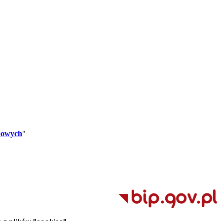
bowych
"