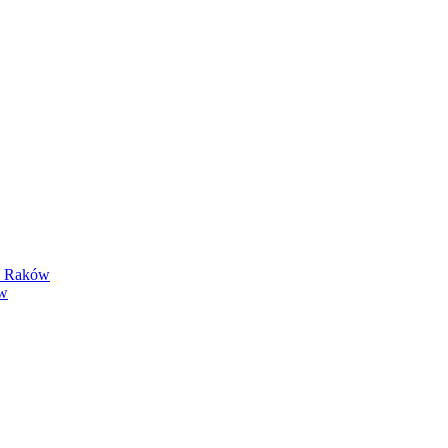
y Raków
ów