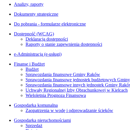
Analizy, raporty
Dokumenty strategiczne
Do pobrania - formularze elektroniczne
Dostępność (WCAG)
Deklaracja dostępności
Raporty o stanie zapewnienia dostępności
e-Administracja (e-usługi)
Finanse i Budżet
Budżet
Sprawozdania finansowe Gminy Raków
Sprawozdania finansowe jednostek budżetowych Gmin
Sprawozdania finansowe innych jednostek Gminy Rak
Uchwały Regionalnej Izby Obrachunkowej w Kielcach
Wieloletnia Prognoza Finansowa
Gospodarka komunalna
Zaopatrzenia w wodę i odprowadzanie ścieków
Gospodarka nieruchomościami
Sprzedaż