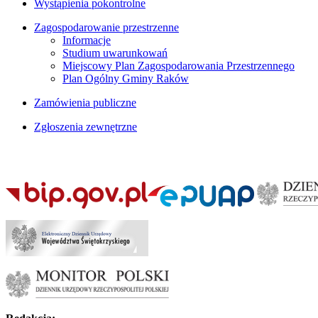
Wystąpienia pokontrolne
Zagospodarowanie przestrzenne
Informacje
Studium uwarunkowań
Miejscowy Plan Zagospodarowania Przestrzennego
Plan Ogólny Gminy Raków
Zamówienia publiczne
Zgłoszenia zewnętrzne