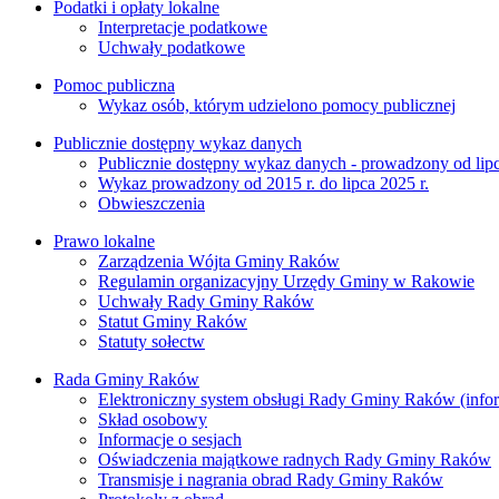
Podatki i opłaty lokalne
Interpretacje podatkowe
Uchwały podatkowe
Pomoc publiczna
Wykaz osób, którym udzielono pomocy publicznej
Publicznie dostępny wykaz danych
Publicznie dostępny wykaz danych - prowadzony od lipc
Wykaz prowadzony od 2015 r. do lipca 2025 r.
Obwieszczenia
Prawo lokalne
Zarządzenia Wójta Gminy Raków
Regulamin organizacyjny Urzędy Gminy w Rakowie
Uchwały Rady Gminy Raków
Statut Gminy Raków
Statuty sołectw
Rada Gminy Raków
Elektroniczny system obsługi Rady Gminy Raków (inform
Skład osobowy
Informacje o sesjach
Oświadczenia majątkowe radnych Rady Gminy Raków
Transmisje i nagrania obrad Rady Gminy Raków