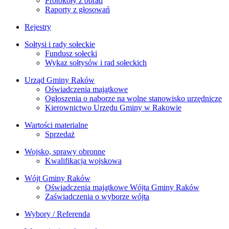
Protokoły z obrad
Raporty z głosowań
Rejestry
Sołtysi i rady sołeckie
Fundusz sołecki
Wykaz sołtysów i rad sołeckich
Urząd Gminy Raków
Oświadczenia majątkowe
Ogłoszenia o naborze na wolne stanowisko urzędnicze
Kierownictwo Urzędu Gminy w Rakowie
Wartości materialne
Sprzedaż
Wojsko, sprawy obronne
Kwalifikacja wojskowa
Wójt Gminy Raków
Oświadczenia majątkowe Wójta Gminy Raków
Zaświadczenia o wyborze wójta
Wybory / Referenda