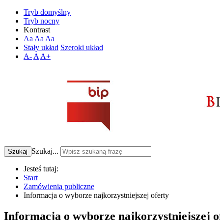
Tryb domyślny
Tryb nocny
Kontrast
Aa
Aa
Aa
Stały układ
Szeroki układ
A-
A
A+
Szukaj...
Szukaj
Jesteś tutaj:
Start
Zamówienia publiczne
Informacja o wyborze najkorzystniejszej oferty
Informacja o wyborze najkorzystniejszej o