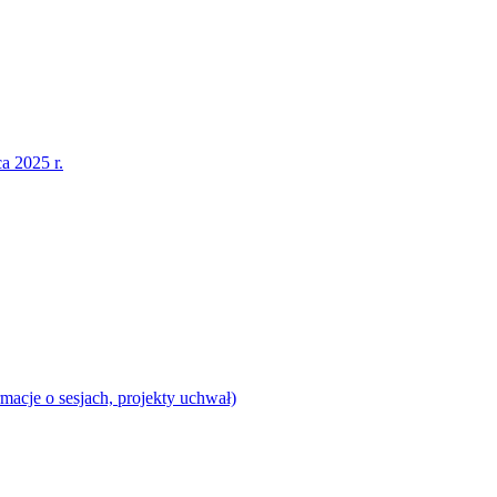
a 2025 r.
acje o sesjach, projekty uchwał)