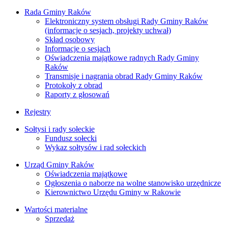
Rada Gminy Raków
Elektroniczny system obsługi Rady Gminy Raków
(informacje o sesjach, projekty uchwał)
Skład osobowy
Informacje o sesjach
Oświadczenia majątkowe radnych Rady Gminy
Raków
Transmisje i nagrania obrad Rady Gminy Raków
Protokoły z obrad
Raporty z głosowań
Rejestry
Sołtysi i rady sołeckie
Fundusz sołecki
Wykaz sołtysów i rad sołeckich
Urząd Gminy Raków
Oświadczenia majątkowe
Ogłoszenia o naborze na wolne stanowisko urzędnicze
Kierownictwo Urzędu Gminy w Rakowie
Wartości materialne
Sprzedaż