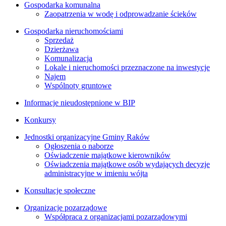
Gospodarka komunalna
Zaopatrzenia w wodę i odprowadzanie ścieków
Gospodarka nieruchomościami
Sprzedaż
Dzierżawa
Komunalizacja
Lokale i nieruchomości przeznaczone na inwestycje
Najem
Wspólnoty gruntowe
Informacje nieudostępnione w BIP
Konkursy
Jednostki organizacyjne Gminy Raków
Ogłoszenia o naborze
Oświadczenie majątkowe kierowników
Oświadczenia majątkowe osób wydających decyzje
administracyjne w imieniu wójta
Konsultacje społeczne
Organizacje pozarządowe
Współpraca z organizacjami pozarządowymi