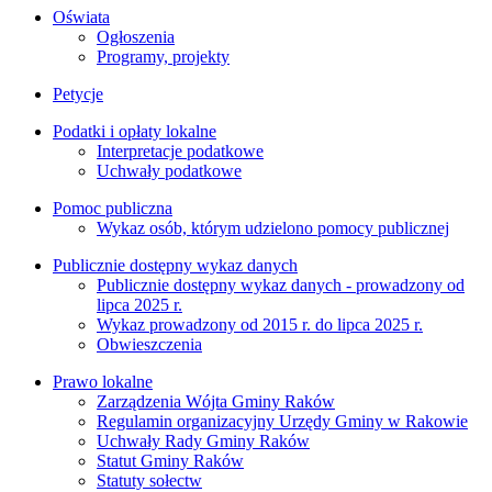
Oświata
Ogłoszenia
Programy, projekty
Petycje
Podatki i opłaty lokalne
Interpretacje podatkowe
Uchwały podatkowe
Pomoc publiczna
Wykaz osób, którym udzielono pomocy publicznej
Publicznie dostępny wykaz danych
Publicznie dostępny wykaz danych - prowadzony od
lipca 2025 r.
Wykaz prowadzony od 2015 r. do lipca 2025 r.
Obwieszczenia
Prawo lokalne
Zarządzenia Wójta Gminy Raków
Regulamin organizacyjny Urzędy Gminy w Rakowie
Uchwały Rady Gminy Raków
Statut Gminy Raków
Statuty sołectw