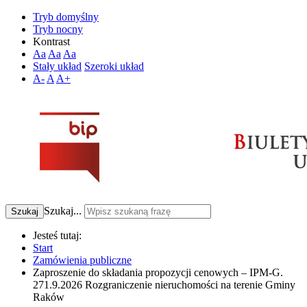
Tryb domyślny
Tryb nocny
Kontrast
Aa
Aa
Aa
Stały układ
Szeroki układ
A-
A
A+
Szukaj...
Szukaj
Jesteś tutaj:
Start
Zamówienia publiczne
Zaproszenie do składania propozycji cenowych – IPM-G.
271.9.2026 Rozgraniczenie nieruchomości na terenie Gminy
Raków