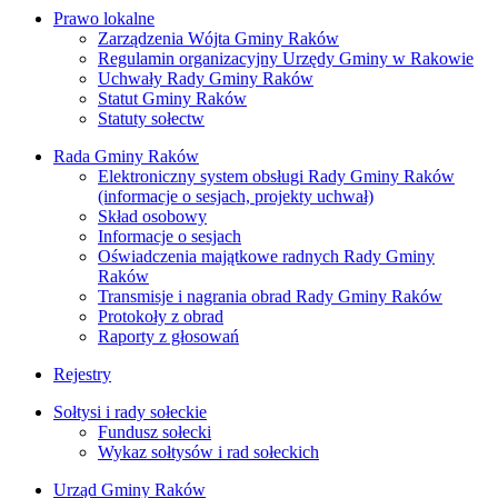
Prawo lokalne
Zarządzenia Wójta Gminy Raków
Regulamin organizacyjny Urzędy Gminy w Rakowie
Uchwały Rady Gminy Raków
Statut Gminy Raków
Statuty sołectw
Rada Gminy Raków
Elektroniczny system obsługi Rady Gminy Raków
(informacje o sesjach, projekty uchwał)
Skład osobowy
Informacje o sesjach
Oświadczenia majątkowe radnych Rady Gminy
Raków
Transmisje i nagrania obrad Rady Gminy Raków
Protokoły z obrad
Raporty z głosowań
Rejestry
Sołtysi i rady sołeckie
Fundusz sołecki
Wykaz sołtysów i rad sołeckich
Urząd Gminy Raków