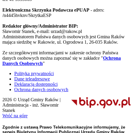
Elektroniczna Skrzynka Podawcza ePUAP
- adres:
/n4445hvknv/SkrytkaESP
Redaktor główny/Administrator BIP:
Sławomir Stanek, e-mail: urzad@rakow.pl
Administratorem Państwa danych osobowych jest Gmina Raków
mająca siedzibę w Rakowie, ul. Ogrodowa 1, 26-035 Raków.
Ze szczegółowymi informacjami w zakresie ochrony Państwa
danych osobowych można zapoznać się w zakładce "
Ochrona
Danych Osobowych
"
Polityka prywatności
Dane teleadresowe
Deklaracja dostępności
Ochrona danych osobowych
2026 © Urząd Gminy Raków |
Administracja - inż. Sławomir
Stanek
Wróć na górę
Zgodnie z ustawą Prawo Telekomunikacyjne informujemy, że
serwis Biuletynu Informacji Publicznej Urzędu Gminy Raków