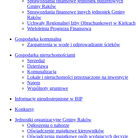
Sprawozdania finansowe jednostek budżetowych
Gminy Raków
Sprawozdania finansowe innych jednostek Gminy
Raków
Uchwały Regionalnej Izby Obrachunkowej w Kielcach
Wieloletnia Prognoza Finansowa
Gospodarka komunalna
Zaopatrzenia w wodę i odprowadzanie ścieków
Gospodarka nieruchomościami
Sprzedaż
Dzierżawa
Komunalizacja
Lokale i nieruchomości przeznaczone na inwestycje
Najem
Wspólnoty gruntowe
Informacje nieudostępnione w BIP
Konkursy
Jednostki organizacyjne Gminy Raków
Ogłoszenia o naborze
Oświadczenie majątkowe kierowników
Oświadczenia majątkowe osób wydających decyzje