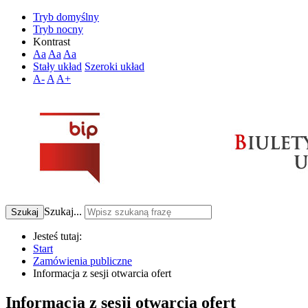
Tryb domyślny
Tryb nocny
Kontrast
Aa
Aa
Aa
Stały układ
Szeroki układ
A-
A
A+
Szukaj...
Szukaj
Jesteś tutaj:
Start
Zamówienia publiczne
Informacja z sesji otwarcia ofert
Informacja z sesji otwarcia ofert