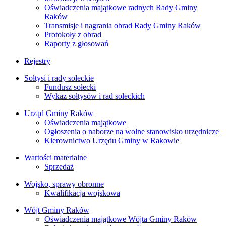
Oświadczenia majątkowe radnych Rady Gminy
Raków
Transmisje i nagrania obrad Rady Gminy Raków
Protokoły z obrad
Raporty z głosowań
Rejestry
Sołtysi i rady sołeckie
Fundusz sołecki
Wykaz sołtysów i rad sołeckich
Urząd Gminy Raków
Oświadczenia majątkowe
Ogłoszenia o naborze na wolne stanowisko urzędnicze
Kierownictwo Urzędu Gminy w Rakowie
Wartości materialne
Sprzedaż
Wojsko, sprawy obronne
Kwalifikacja wojskowa
Wójt Gminy Raków
Oświadczenia majątkowe Wójta Gminy Raków