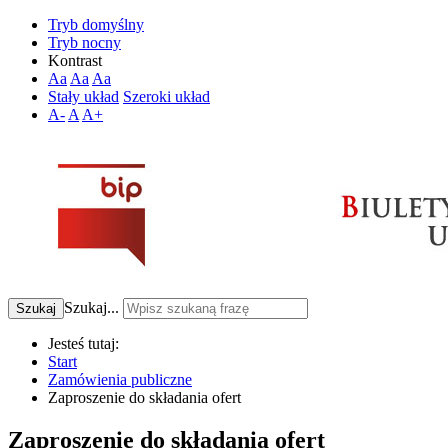
Tryb domyślny
Tryb nocny
Kontrast
Aa
Aa
Aa
Stały układ
Szeroki układ
A-
A
A+
Szukaj...
Szukaj
Jesteś tutaj:
Start
Zamówienia publiczne
Zaproszenie do składania ofert
Zaproszenie do składania ofert