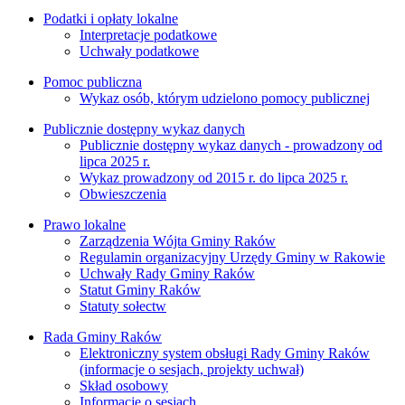
Podatki i opłaty lokalne
Interpretacje podatkowe
Uchwały podatkowe
Pomoc publiczna
Wykaz osób, którym udzielono pomocy publicznej
Publicznie dostępny wykaz danych
Publicznie dostępny wykaz danych - prowadzony od
lipca 2025 r.
Wykaz prowadzony od 2015 r. do lipca 2025 r.
Obwieszczenia
Prawo lokalne
Zarządzenia Wójta Gminy Raków
Regulamin organizacyjny Urzędy Gminy w Rakowie
Uchwały Rady Gminy Raków
Statut Gminy Raków
Statuty sołectw
Rada Gminy Raków
Elektroniczny system obsługi Rady Gminy Raków
(informacje o sesjach, projekty uchwał)
Skład osobowy
Informacje o sesjach