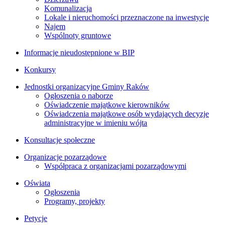
Komunalizacja
Lokale i nieruchomości przeznaczone na inwestycje
Najem
Wspólnoty gruntowe
Informacje nieudostępnione w BIP
Konkursy
Jednostki organizacyjne Gminy Raków
Ogłoszenia o naborze
Oświadczenie majątkowe kierowników
Oświadczenia majątkowe osób wydających decyzje
administracyjne w imieniu wójta
Konsultacje społeczne
Organizacje pozarządowe
Współpraca z organizacjami pozarządowymi
Oświata
Ogłoszenia
Programy, projekty
Petycje