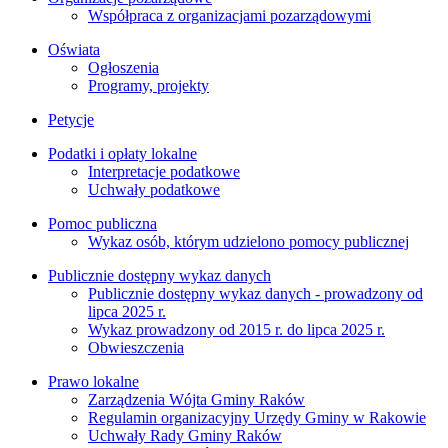
Współpraca z organizacjami pozarządowymi
Oświata
Ogłoszenia
Programy, projekty
Petycje
Podatki i opłaty lokalne
Interpretacje podatkowe
Uchwały podatkowe
Pomoc publiczna
Wykaz osób, którym udzielono pomocy publicznej
Publicznie dostępny wykaz danych
Publicznie dostępny wykaz danych - prowadzony od
lipca 2025 r.
Wykaz prowadzony od 2015 r. do lipca 2025 r.
Obwieszczenia
Prawo lokalne
Zarządzenia Wójta Gminy Raków
Regulamin organizacyjny Urzędy Gminy w Rakowie
Uchwały Rady Gminy Raków