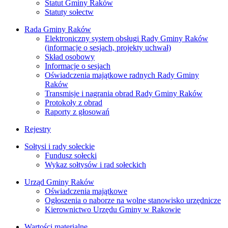
Statut Gminy Raków
Statuty sołectw
Rada Gminy Raków
Elektroniczny system obsługi Rady Gminy Raków
(informacje o sesjach, projekty uchwał)
Skład osobowy
Informacje o sesjach
Oświadczenia majątkowe radnych Rady Gminy
Raków
Transmisje i nagrania obrad Rady Gminy Raków
Protokoły z obrad
Raporty z głosowań
Rejestry
Sołtysi i rady sołeckie
Fundusz sołecki
Wykaz sołtysów i rad sołeckich
Urząd Gminy Raków
Oświadczenia majątkowe
Ogłoszenia o naborze na wolne stanowisko urzędnicze
Kierownictwo Urzędu Gminy w Rakowie
Wartości materialne