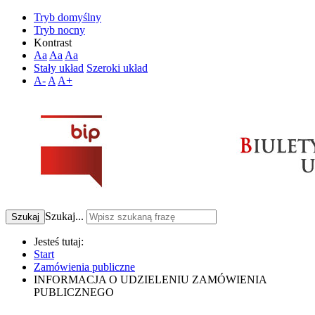
Tryb domyślny
Tryb nocny
Kontrast
Aa
Aa
Aa
Stały układ
Szeroki układ
A-
A
A+
Szukaj...
Szukaj
Jesteś tutaj:
Start
Zamówienia publiczne
INFORMACJA O UDZIELENIU ZAMÓWIENIA
PUBLICZNEGO