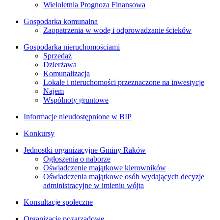
Wieloletnia Prognoza Finansowa
Gospodarka komunalna
Zaopatrzenia w wodę i odprowadzanie ścieków
Gospodarka nieruchomościami
Sprzedaż
Dzierżawa
Komunalizacja
Lokale i nieruchomości przeznaczone na inwestycje
Najem
Wspólnoty gruntowe
Informacje nieudostępnione w BIP
Konkursy
Jednostki organizacyjne Gminy Raków
Ogłoszenia o naborze
Oświadczenie majątkowe kierowników
Oświadczenia majątkowe osób wydających decyzje
administracyjne w imieniu wójta
Konsultacje społeczne
Organizacje pozarządowe