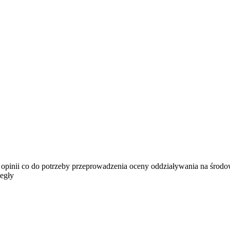
nii co do potrzeby przeprowadzenia oceny oddziaływania na środowis
legły