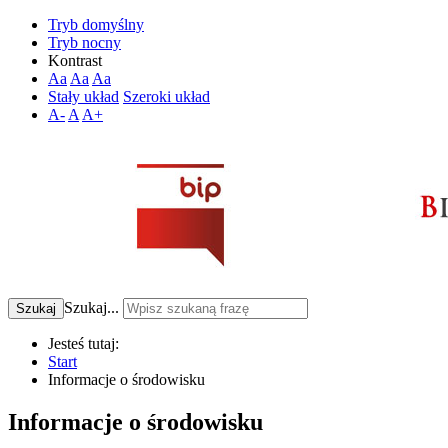
Tryb domyślny
Tryb nocny
Kontrast
Aa
Aa
Aa
Stały układ
Szeroki układ
A-
A
A+
Szukaj...
Szukaj
Jesteś tutaj:
Start
Informacje o środowisku
Informacje o środowisku