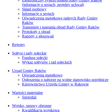
Elektroniczny system obsługi Rady Gminy Raków
(informacje o sesjach, projekty uchwał)
Skład osobowy
Informacje o sesjach
Oświadczenia majątkowe radnych Rady Gminy
Raków
Transmisje i nagrania obrad Rady Gminy Raków
Protokoły z obrad
Raporty z głosowań
Rejestry
Sołtysi i rady sołeckie
Fundusz sołecki
Wykaz sołtysów i rad sołeckich
Urząd Gminy Raków
Oświadczenia majątkowe
Ogłoszenia o naborze na wolne stanowisko urzędnicze
Kierownictwo Urzędu Gminy w Rakowie
Wartości materialne
Sprzedaż
Wojsko, sprawy obronne
Kwalifikacja wojskowa