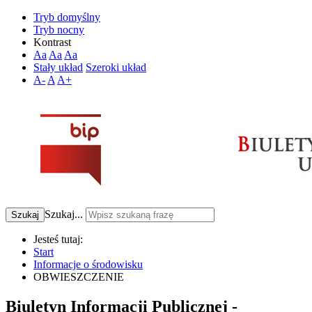
Tryb domyślny
Tryb nocny
Kontrast
Aa
Aa
Aa
Stały układ
Szeroki układ
A-
A
A+
Szukaj...
Szukaj
Jesteś tutaj:
Start
Informacje o środowisku
OBWIESZCZENIE
Biuletyn Informacji Publicznej -