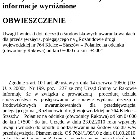
informacje wyróżnione
OBWIESZCZENIE
Uwagi i wnioski dot. decyzji o środowiskowych uwarunkowaniach
dla przedsięwzięcia, polegającego na ,,Rozbudowie drogi
wojewódzkiej nr 764 Kielce – Staszów – Połaniec na odcinku
(obwodnicy Rakowa) od km 0+000 do km 1+500”
Zgodnie z art. 10 i art. 49 ustawy z dnia 14 czerwca 1960r. (Dz.
U. z 2000r, Nr 199, poz. 1227 ze zm) Urząd Gminy w Rakowie
informuje, że w związku z prowadzoną procedurą udziału
społeczeństwa w postępowaniu w sprawie wydania decyzji o
środowiskowych uwarunkowaniach dla przedsięwzięcia,
polegającego na ,,Rozbudowie drogi wojewódzkiej nr 764 Kielce –
Staszów – Połaniec na odcinku (obwodnicy Rakowa) od km 0+000
do km 1+500” do tut. Urzędu w dniu 23.02.2010 roku wpłynęły
uwagi i wnioski do raportu o oddziaływaniu na środowisko dla w/w
przedsięwzięcia. Pismem znak. OŚ.7624/1/09/10 z dnia 01.03.2010
roku Urząd Gminy w Rakowie przesłał uwagi mieszkańców do