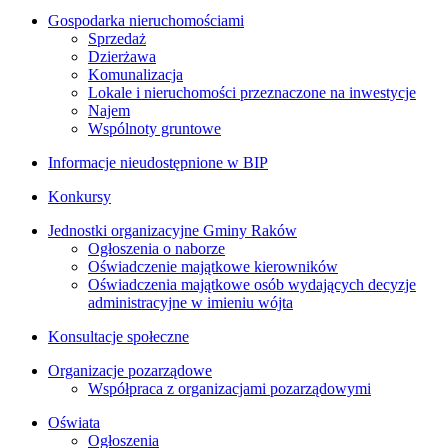
Gospodarka nieruchomościami
Sprzedaż
Dzierżawa
Komunalizacja
Lokale i nieruchomości przeznaczone na inwestycje
Najem
Wspólnoty gruntowe
Informacje nieudostępnione w BIP
Konkursy
Jednostki organizacyjne Gminy Raków
Ogłoszenia o naborze
Oświadczenie majątkowe kierowników
Oświadczenia majątkowe osób wydających decyzje
administracyjne w imieniu wójta
Konsultacje społeczne
Organizacje pozarządowe
Współpraca z organizacjami pozarządowymi
Oświata
Ogłoszenia