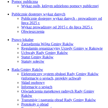
Pomoc publiczna
Wykaz osób, którym udzielono pomocy publicznej
Publicznie dostępny wykaz danych
Publicznie dostępny wykaz danych - prowadzony od
lipca 2025 r.
Wykaz prowadzony od 2015 r. do lipca 2025 r.
Obwieszczenia
Prawo lokalne
Zarządzenia Wójta Gminy Raków
Regulamin organizacyjny Urzędy Gminy w Rakowie
Uchwały Rady Gminy Raków
Statut Gminy Raków
Statuty sołectw
Rada Gminy Raków
Elektroniczny system obsługi Rady Gminy Raków
(informacje o sesjach, projekty uchwał)
Skład osobowy
Informacje o sesjach
Oświadczenia majątkowe radnych Rady Gminy
Raków
Transmisje i nagrania obrad Rady Gminy Raków
Protokoły z obrad