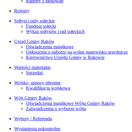
Raporty z głosowań
Rejestry
Sołtysi i rady sołeckie
Fundusz sołecki
Wykaz sołtysów i rad sołeckich
Urząd Gminy Raków
Oświadczenia majątkowe
Ogłoszenia o naborze na wolne stanowisko urzędnicze
Kierownictwo Urzędu Gminy w Rakowie
Wartości materialne
Sprzedaż
Wojsko, sprawy obronne
Kwalifikacja wojskowa
Wójt Gminy Raków
Oświadczenia majątkowe Wójta Gminy Raków
Zaświadczenia o wyborze wójta
Wybory / Referenda
Wystąpienia pokontrolne