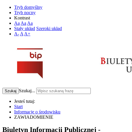
Tryb domyślny
Tryb nocny
Kontrast
Aa
Aa
Aa
Stały układ
Szeroki układ
A-
A
A+
Szukaj...
Szukaj
Jesteś tutaj:
Start
Informacje o środowisku
ZAWIADOMIENIE
Biuletyn Informacji Publicznej -