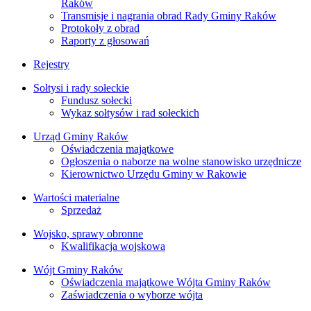
Raków
Transmisje i nagrania obrad Rady Gminy Raków
Protokoły z obrad
Raporty z głosowań
Rejestry
Sołtysi i rady sołeckie
Fundusz sołecki
Wykaz sołtysów i rad sołeckich
Urząd Gminy Raków
Oświadczenia majątkowe
Ogłoszenia o naborze na wolne stanowisko urzędnicze
Kierownictwo Urzędu Gminy w Rakowie
Wartości materialne
Sprzedaż
Wojsko, sprawy obronne
Kwalifikacja wojskowa
Wójt Gminy Raków
Oświadczenia majątkowe Wójta Gminy Raków
Zaświadczenia o wyborze wójta