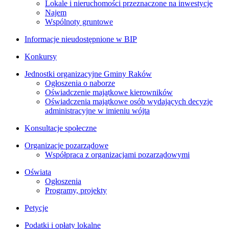
Lokale i nieruchomości przeznaczone na inwestycje
Najem
Wspólnoty gruntowe
Informacje nieudostępnione w BIP
Konkursy
Jednostki organizacyjne Gminy Raków
Ogłoszenia o naborze
Oświadczenie majątkowe kierowników
Oświadczenia majątkowe osób wydających decyzje
administracyjne w imieniu wójta
Konsultacje społeczne
Organizacje pozarządowe
Współpraca z organizacjami pozarządowymi
Oświata
Ogłoszenia
Programy, projekty
Petycje
Podatki i opłaty lokalne