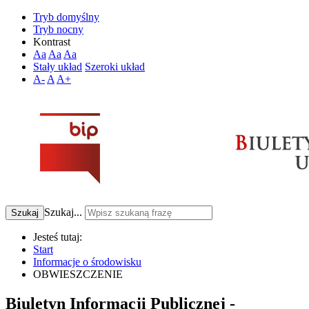
Tryb domyślny
Tryb nocny
Kontrast
Aa
Aa
Aa
Stały układ
Szeroki układ
A-
A
A+
Szukaj...
Szukaj
Jesteś tutaj:
Start
Informacje o środowisku
OBWIESZCZENIE
Biuletyn Informacji Publicznej -