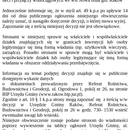
sieci i przyłączy wodociągowych we wsi Nowa Huta gm. Raków
Jednocześnie informuje się, że w myśl art. 49 k.p.a po upływie 14
dni od dnia publicznego ogłoszenia niniejszego obwieszczenia
należy uznać, iż nastąpiło doręczenie decyzji, o której mowa wyżej.
Zapoznanie się z treścią niniejszej decyzji nie jest obowiązkowe.
Stronami w niniejszej sprawie są właściciele i współwłaściciele
działek znajdujących się w granicach inwestycji lub osoby
legitymujące się inną formą władania (np. użytkownik wieczysty,
zarządca). Ponadto stronami w sprawie mogą być właściciele i
współwłaściciele działek lub osoby legitymujące się inną formą
władania w obszarze oddziaływania przedsięwzięcia.
Informacja na temat podjętej decyzji znajduje się w publicznie
dostępnym wykazie danych
o dokumentach prowadzonym przez Referat Rolnictwa,
Budownictwa i Geodezji, ul. Ogrodowa 1, pokój nr 26, na stronie
BIP Urzędu Gminy (www.rakow.bip.jur.pl).
Zgodnie z art. 10 § 1 k.p.a strony mogą zapoznać się z treścią w/w
decyzji w Urzędzie Gminy Raków, Referat Rolnictwa,
Budownictwa i Geodezji, pokój nr 26 w godz. 730- 1530 wnieść
ewentualne uwagi lub wnioski.
Niniejsze obwieszczenie zostaje podane stronom do wiadomości
poprzez wywieszenie na tablicy ogłoszeń Urzędu Gminy, ul.