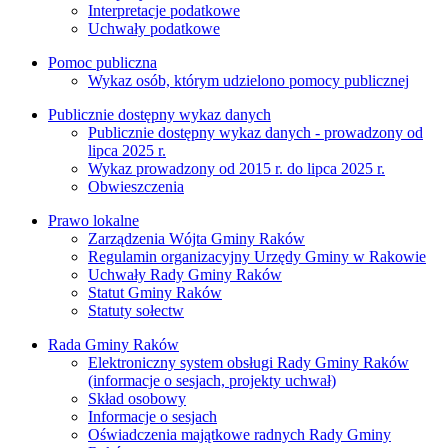
Interpretacje podatkowe
Uchwały podatkowe
Pomoc publiczna
Wykaz osób, którym udzielono pomocy publicznej
Publicznie dostępny wykaz danych
Publicznie dostępny wykaz danych - prowadzony od
lipca 2025 r.
Wykaz prowadzony od 2015 r. do lipca 2025 r.
Obwieszczenia
Prawo lokalne
Zarządzenia Wójta Gminy Raków
Regulamin organizacyjny Urzędy Gminy w Rakowie
Uchwały Rady Gminy Raków
Statut Gminy Raków
Statuty sołectw
Rada Gminy Raków
Elektroniczny system obsługi Rady Gminy Raków
(informacje o sesjach, projekty uchwał)
Skład osobowy
Informacje o sesjach
Oświadczenia majątkowe radnych Rady Gminy