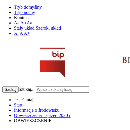
Tryb domyślny
Tryb nocny
Kontrast
Aa
Aa
Aa
Stały układ
Szeroki układ
A-
A
A+
Szukaj...
Szukaj
Jesteś tutaj:
Start
Informacje o środowisku
Obwieszczenia - sprzed 2020 r
OBWIESZCZENIE