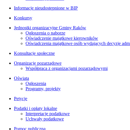
Informacje nieudostępnione w BIP
Konkursy
Jednostki organizacyjne Gminy Raków
Ogłoszenia o naborze
Oświadczenie majątkowe kierowników
Oświadczenia majątkowe osób wydających decyzje admin
Konsultacje społeczne
Organizacje pozarządowe
Współpraca z organizacjami pozarządowymi
Oświata
Ogłoszenia
Programy, projekty
Petycje
Podatki i opłaty lokalne
Interpretacje podatkowe
Uchwały podatkowe
Pomoc publiczna