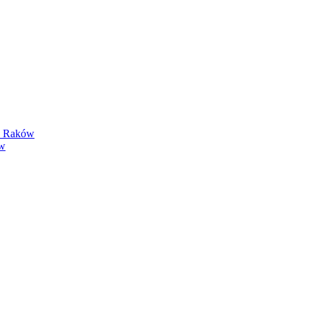
y Raków
ów