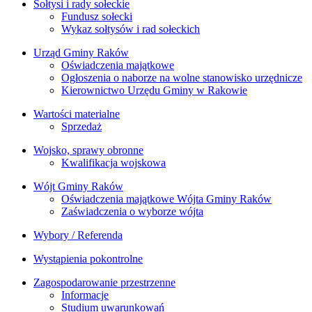
Sołtysi i rady sołeckie
Fundusz sołecki
Wykaz sołtysów i rad sołeckich
Urząd Gminy Raków
Oświadczenia majątkowe
Ogłoszenia o naborze na wolne stanowisko urzędnicze
Kierownictwo Urzędu Gminy w Rakowie
Wartości materialne
Sprzedaż
Wojsko, sprawy obronne
Kwalifikacja wojskowa
Wójt Gminy Raków
Oświadczenia majątkowe Wójta Gminy Raków
Zaświadczenia o wyborze wójta
Wybory / Referenda
Wystąpienia pokontrolne
Zagospodarowanie przestrzenne
Informacje
Studium uwarunkowań