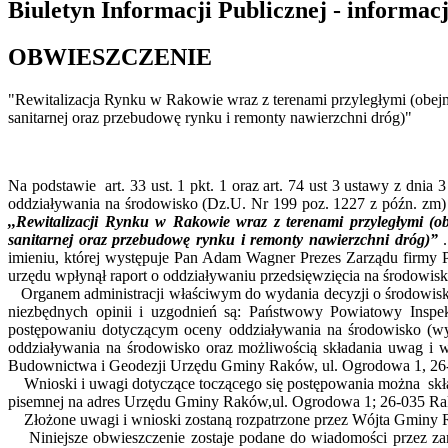
Biuletyn Informacji Publicznej - informac
OBWIESZCZENIE
"Rewitalizacja Rynku w Rakowie wraz z terenami przyległymi (obejmuj
sanitarnej oraz przebudowę rynku i remonty nawierzchni dróg)"
Na podstawie art. 33 ust. 1 pkt. 1 oraz art. 74 ust 3 ustawy z dnia
oddziaływania na środowisko (Dz.U. Nr 199 poz. 1227 z późn. zm)
,,Rewitalizacji Rynku w Rakowie wraz z terenami przyległymi (obe
sanitarnej oraz przebudowę rynku i remonty nawierzchni dróg)”
.
imieniu, której występuje Pan Adam Wagner Prezes Zarządu firmy 
urzędu wpłynął raport o oddziaływaniu przedsięwzięcia na środowisk
Organem administracji właściwym do wydania decyzji o środowisk
niezbędnych opinii i uzgodnień są: Państwowy Powiatowy Inspe
postępowaniu dotyczącym oceny oddziaływania na środowisko (wyn
oddziaływania na środowisko oraz możliwością składania uwag i 
Budownictwa i Geodezji Urzędu Gminy Raków, ul. Ogrodowa 1, 26-03
Wnioski i uwagi dotyczące toczącego się postępowania można sk
pisemnej na adres Urzędu Gminy Raków,ul. Ogrodowa 1; 26-035 Rakó
Złożone uwagi i wnioski zostaną rozpatrzone przez Wójta Gminy 
Niniejsze obwieszczenie zostaje podane do wiadomości przez zami