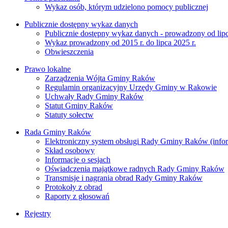
Wykaz osób, którym udzielono pomocy publicznej
Publicznie dostępny wykaz danych
Publicznie dostępny wykaz danych - prowadzony od lipc
Wykaz prowadzony od 2015 r. do lipca 2025 r.
Obwieszczenia
Prawo lokalne
Zarządzenia Wójta Gminy Raków
Regulamin organizacyjny Urzędy Gminy w Rakowie
Uchwały Rady Gminy Raków
Statut Gminy Raków
Statuty sołectw
Rada Gminy Raków
Elektroniczny system obsługi Rady Gminy Raków (inform
Skład osobowy
Informacje o sesjach
Oświadczenia majątkowe radnych Rady Gminy Raków
Transmisje i nagrania obrad Rady Gminy Raków
Protokoły z obrad
Raporty z głosowań
Rejestry