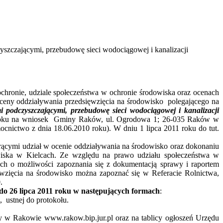
zyszczającymi, przebudowę sieci wodociągowej i kanalizacji
o ochronie, udziale społeczeństwa w ochronie środowiska oraz ocenach
ceny oddziaływania przedsięwzięcia na środowisko polegającego na
mi podczyszczającymi, przebudowę sieci wodociągowej i kanalizacji
 roku na wniosek Gminy Raków, ul. Ogrodowa 1; 26-035 Raków w
nictwo z dnia 18.06.2010 roku). W dniu 1 lipca 2011 roku do tut.
cymi udział w ocenie oddziaływania na środowisko oraz dokonaniu
wiska w Kielcach. Ze względu na prawo udziału społeczeństwa w
ch o możliwości zapoznania się z dokumentacją sprawy i raportem
wzięcia na środowisko można zapoznać się w Referacie Rolnictwa,
.
 do 26 lipca 2011 roku w następujących formach
:
 ustnej do protokołu.
y w Rakowie www.rakow.bip.jur.pl oraz na tablicy ogłoszeń Urzędu