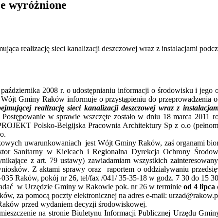
je wyróżnione
ąca realizację sieci kanalizacji deszczowej wraz z instalacjami podc
 3 października 2008 r. o udostępnianiu informacji o środowisku i jeg
 Wójt Gminy Raków informuje o przystąpieniu do przeprowadzenia o
jmującej realizację sieci kanalizacji deszczowej wraz z instalacja
 Postępowanie w sprawie wszczęte zostało w dniu 18 marca 2011
PROJEKT Polsko-Belgijska Pracownia Architektury Sp z o.o (pełnomoc
o.
owych uwarunkowaniach jest Wójt Gminy Raków, zaś organami biorą
ktor Sanitarny w Kielcach i Regionalna Dyrekcja Ochrony Środo
ikające z art. 79 ustawy) zawiadamiam wszystkich zainteresowany
wniosków. Z aktami sprawy oraz raportem o oddziaływaniu przedsię
5 Raków, pokój nr 26, tel/fax /041/ 35-35-18 w godz. 7 30 do 15 30
ładać w Urzędzie Gminy w Rakowie pok. nr 26 w terminie
od 4 lipca
w, za pomocą poczty elektronicznej na adres e-mail: urzad@rakow.p,
Raków przed wydaniem decyzji środowiskowej.
eszczenie na stronie Biuletynu Informacji Publicznej Urzędu Gmin