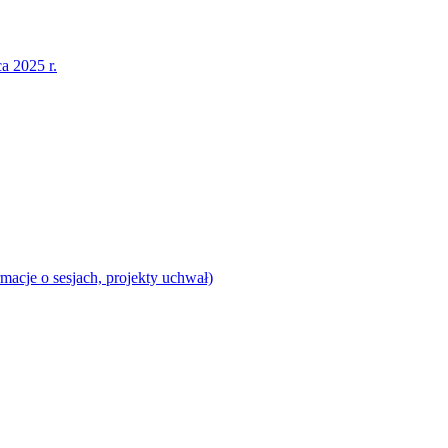
a 2025 r.
acje o sesjach, projekty uchwał)