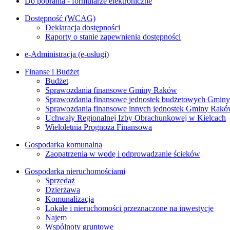
Do pobrania - formularze elektroniczne
Dostępność (WCAG)
Deklaracja dostępności
Raporty o stanie zapewnienia dostępności
e-Administracja (e-usługi)
Finanse i Budżet
Budżet
Sprawozdania finansowe Gminy Raków
Sprawozdania finansowe jednostek budżetowych Gmin
Sprawozdania finansowe innych jednostek Gminy Rak
Uchwały Regionalnej Izby Obrachunkowej w Kielcach
Wieloletnia Prognoza Finansowa
Gospodarka komunalna
Zaopatrzenia w wodę i odprowadzanie ścieków
Gospodarka nieruchomościami
Sprzedaż
Dzierżawa
Komunalizacja
Lokale i nieruchomości przeznaczone na inwestycje
Najem
Wspólnoty gruntowe