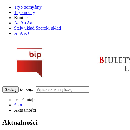
Tryb domyślny
Tryb nocny
Kontrast
Aa
Aa
Aa
Stały układ
Szeroki układ
A-
A
A+
Szukaj...
Szukaj
Jesteś tutaj:
Start
Aktualności
Aktualności