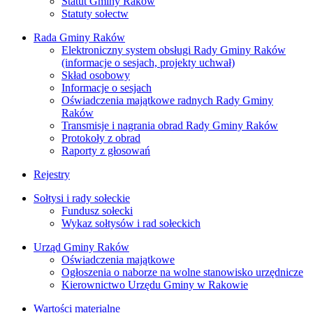
Statut Gminy Raków
Statuty sołectw
Rada Gminy Raków
Elektroniczny system obsługi Rady Gminy Raków
(informacje o sesjach, projekty uchwał)
Skład osobowy
Informacje o sesjach
Oświadczenia majątkowe radnych Rady Gminy
Raków
Transmisje i nagrania obrad Rady Gminy Raków
Protokoły z obrad
Raporty z głosowań
Rejestry
Sołtysi i rady sołeckie
Fundusz sołecki
Wykaz sołtysów i rad sołeckich
Urząd Gminy Raków
Oświadczenia majątkowe
Ogłoszenia o naborze na wolne stanowisko urzędnicze
Kierownictwo Urzędu Gminy w Rakowie
Wartości materialne