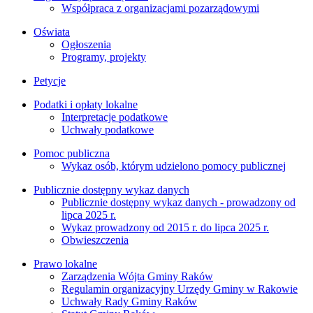
Współpraca z organizacjami pozarządowymi
Oświata
Ogłoszenia
Programy, projekty
Petycje
Podatki i opłaty lokalne
Interpretacje podatkowe
Uchwały podatkowe
Pomoc publiczna
Wykaz osób, którym udzielono pomocy publicznej
Publicznie dostępny wykaz danych
Publicznie dostępny wykaz danych - prowadzony od
lipca 2025 r.
Wykaz prowadzony od 2015 r. do lipca 2025 r.
Obwieszczenia
Prawo lokalne
Zarządzenia Wójta Gminy Raków
Regulamin organizacyjny Urzędy Gminy w Rakowie
Uchwały Rady Gminy Raków