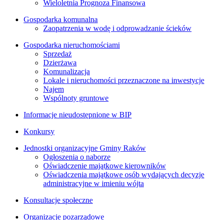
Wieloletnia Prognoza Finansowa
Gospodarka komunalna
Zaopatrzenia w wodę i odprowadzanie ścieków
Gospodarka nieruchomościami
Sprzedaż
Dzierżawa
Komunalizacja
Lokale i nieruchomości przeznaczone na inwestycje
Najem
Wspólnoty gruntowe
Informacje nieudostępnione w BIP
Konkursy
Jednostki organizacyjne Gminy Raków
Ogłoszenia o naborze
Oświadczenie majątkowe kierowników
Oświadczenia majątkowe osób wydających decyzje
administracyjne w imieniu wójta
Konsultacje społeczne
Organizacje pozarządowe