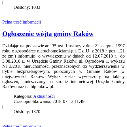
|
Odsłony: 1033
Pełna treść informacji
Ogłoszenie wójta gminy Raków
Działając na podstawie art. 35 ust. 1 ustawy z dnia 21 sierpnia 1997
roku o gospodarce nieruchomościami (t.j. Dz. U. z 2018 r. poz. 121
ze zm.) informuje o wywieszeniu w dniach od 12.07.2018 r. do
3.08.2018 r., w Urzędzie Gminy Raków, ul. Ogrodowa 1, wykazu
Nr 3/2018 nieruchomości przeznaczonych do wydzierżawienia w
trybie bezprzetargowym, położonych w Gminie Raków w
miejscowości Raków. Wykaz został wywieszony na tablicy
ogłoszeń, umieszczony na stronie internetowej Urzędu Gminy
Raków oraz na bip.rakow.pl.
Kategoria:
Aktualności
Czas opublikowania: 2018-07-13 11:49
|
Odsłony: 1370
Pełna treść informacji