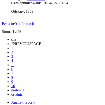
Czas opublikowania: 2014-12-17 18:41
|
Odsłony: 1859
Pełna treść informacji
Strona 1 z 58
start
JPREVIOUSPAGE
1
2
3
4
...
6
7
8
9
10
następna
ostatnia
Analizy, raporty