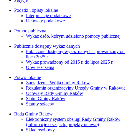
Petycje
Podatki i opłaty lokalne
Interpretacje podatkowe
Uchwały podatkowe
Pomoc publiczna
Wykaz osób, którym udzielono pomocy publicznej
Publicznie dostępny wykaz danych
Publicznie dostępny wykaz danych - prowadzony od
lipca 2025 r.
Wykaz prowadzony od 2015 r. do lipca 2025 r.
Obwieszczenia
Prawo lokalne
Zarządzenia Wójta Gminy Raków
Regulamin organizacyjny Urzędy Gminy w Rakowie
Uchwały Rady Gminy Raków
Statut Gminy Raków
Statuty sołectw
Rada Gminy Raków
Elektroniczny system obsługi Rady Gminy Raków
(informacje o sesjach, projekty uchwał)
Skład osobowy