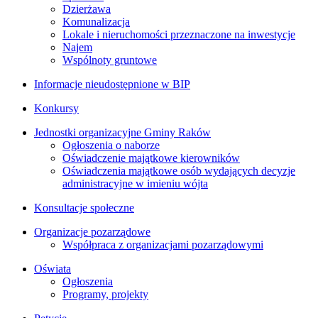
Dzierżawa
Komunalizacja
Lokale i nieruchomości przeznaczone na inwestycje
Najem
Wspólnoty gruntowe
Informacje nieudostępnione w BIP
Konkursy
Jednostki organizacyjne Gminy Raków
Ogłoszenia o naborze
Oświadczenie majątkowe kierowników
Oświadczenia majątkowe osób wydających decyzje
administracyjne w imieniu wójta
Konsultacje społeczne
Organizacje pozarządowe
Współpraca z organizacjami pozarządowymi
Oświata
Ogłoszenia
Programy, projekty