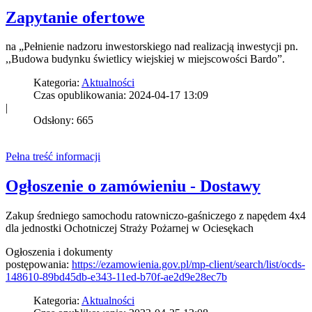
Zapytanie ofertowe
na „Pełnienie nadzoru inwestorskiego nad realizacją inwestycji pn.
,,Budowa budynku świetlicy wiejskiej w miejscowości Bardo”.
Kategoria:
Aktualności
Czas opublikowania: 2024-04-17 13:09
|
Odsłony: 665
Pełna treść informacji
Ogłoszenie o zamówieniu - Dostawy
Zakup średniego samochodu ratowniczo-gaśniczego z napędem 4x4
dla jednostki Ochotniczej Straży Pożarnej w Ociesękach
Ogłoszenia i dokumenty
postępowania:
https://ezamowienia.gov.pl/mp-client/search/list/ocds-
148610-89bd45db-e343-11ed-b70f-ae2d9e28ec7b
Kategoria:
Aktualności