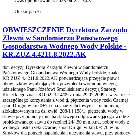
Czas opublikowania: 2023-04-25 13:08
|
Odsłony: 676
OBWIESZCZENIE Dyrektora Zarządu
Zlewni w Sandomierzu Państwowego
Gospodarstwa Wodnego Wody Polskie -
KR.ZUZ.4.4211.8.2022.AK
dot. decyzji Dyrektora Zarządu Zlewni w Sandomierzu
Państwowego Gospodarstwa Wodnego Wody Polskie, znak:
KR.ZUZ.4.4211.8.2022.AK potwierdzająca przejęcie praw i
obowiązków wynikających z pozwolenia wodnoprawnego,
udzielonego Panu Józefowi Smolińskiemu decyzją Starosty
Kieleckiego znak: RO.6223-14/09 z dnia 29.05.2009 r. w zakresie
szczególnego korzystania z wód tj. piętrzenia wody rzeki Czarnej
spod Drugni w km 0+555 na jazie żelbetowym – ruchomym,
zlokalizowanym na dz. ewid. 208/1 i 158/1, piętrzeniu wody w
stawie przy pomocy mnicha stalowego odprowadzającego wodę z
projektowanego stawu do rzędnej 244,50 m n.p.m., pobór wody z
wolnego lustra rzeki Czarnej spod Drugni w km 0+576 w m.
Smyków dla potrzeb napełnienia i utrzymania stawu, przy pomocy