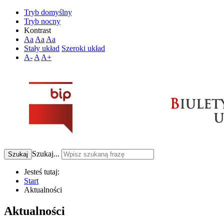
Tryb domyślny
Tryb nocny
Kontrast
Aa
Aa
Aa
Stały układ
Szeroki układ
A-
A
A+
Szukaj...
Szukaj
Jesteś tutaj:
Start
Aktualności
Aktualności