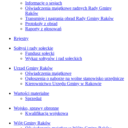
Informacje o sesjach
Oświadczenia majątkowe radnych Rady Gminy
Raków
Transmisje i nagrania obrad Rady Gminy Raków
Protokoły z obrad
Raporty z głosowań
Rejestry
Sołtysi i rady sołeckie
Fundusz sołecki
Wykaz sołtysów i rad sołeckich
Urząd Gminy Raków
Oświadczenia majątkowe
Ogłoszenia o naborze na wolne stanowisko urzędnicze
Kierownictwo Urzędu Gminy w Rakowie
Wartości materialne
Sprzedaż
Wojsko, sprawy obronne
Kwalifikacja wojskowa
Wójt Gminy Raków