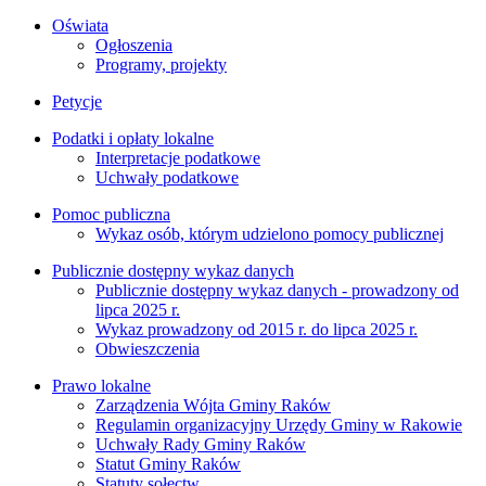
Oświata
Ogłoszenia
Programy, projekty
Petycje
Podatki i opłaty lokalne
Interpretacje podatkowe
Uchwały podatkowe
Pomoc publiczna
Wykaz osób, którym udzielono pomocy publicznej
Publicznie dostępny wykaz danych
Publicznie dostępny wykaz danych - prowadzony od
lipca 2025 r.
Wykaz prowadzony od 2015 r. do lipca 2025 r.
Obwieszczenia
Prawo lokalne
Zarządzenia Wójta Gminy Raków
Regulamin organizacyjny Urzędy Gminy w Rakowie
Uchwały Rady Gminy Raków
Statut Gminy Raków
Statuty sołectw