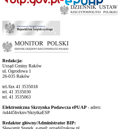
Redakcja:
Urząd Gminy Raków
ul. Ogrodowa 1
26-035 Raków
tel./fax 41 3535018
tel. 41 3535030
tel. 41 3535063
Elektroniczna Skrzynka Podawcza ePUAP
- adres:
/n4445hvknv/SkrytkaESP
Redaktor główny/Administrator BIP:
Sławomir Stanek, e-mail: urzad@rakow.pl