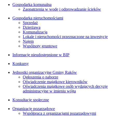
Gospodarka komunalna
Zaopatrzenia w wodę i odprowadzanie ścieków
Gospodarka nieruchomościami
Sprzedaż
Dzierżawa
Komunalizacja
Lokale i nieruchomości przeznaczone na inwestycje
Najem
Wspólnoty gruntowe
Informacje nieudostępnione w BIP
Konkursy
Jednostki organizacyjne Gminy Raków
Ogłoszenia o naborze
Oświadczenie majątkowe kierowników
Oświadczenia majątkowe osób wydających decyzje
administracyjne w imieniu wójta
Konsultacje społeczne
Organizacje pozarządowe
Współpraca z organizacjami pozarządowymi