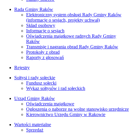
Rada Gminy Raków
Elektroniczny system obsługi Rady Gminy Raków
(informacje o sesjach, projekty uchwał)
Skład osobowy
Informacje o sesjach
Oświadczenia majątkowe radnych Rady Gminy
Raków
Transmisje i nagrania obrad Rady Gminy Raków
Protokoły z obrad
Raporty z głosowań
Rejestry
Sołtysi i rady sołeckie
Fundusz sołecki
Wykaz sołtysów i rad sołeckich
Urząd Gminy Raków
Oświadczenia majątkowe
Ogłoszenia o naborze na wolne stanowisko urzędnicze
Kierownictwo Urzędu Gminy w Rakowie
Wartości materialne
Sprzedaż