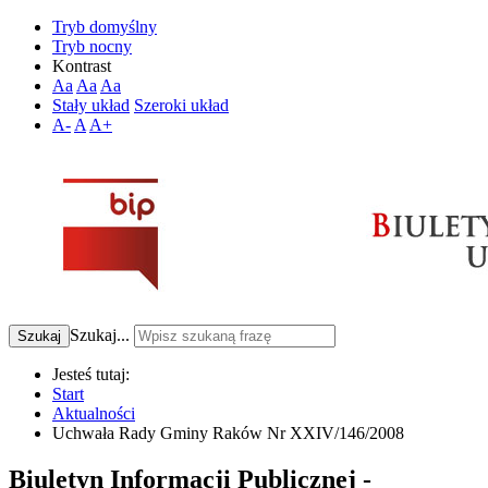
Tryb domyślny
Tryb nocny
Kontrast
Aa
Aa
Aa
Stały układ
Szeroki układ
A-
A
A+
Szukaj...
Szukaj
Jesteś tutaj:
Start
Aktualności
Uchwała Rady Gminy Raków Nr XXIV/146/2008
Biuletyn Informacji Publicznej -