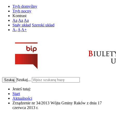
Tryb domyślny
Tryb nocny
Kontrast
Aa
Aa
Aa
Stały układ
Szeroki układ
A-
A
A+
Szukaj...
Szukaj
Jesteś tutaj:
Start
Aktualności
Zrządzenie nr 34/2013 Wójta Gminy Raków z dnia 17
czerwca 2013 r.