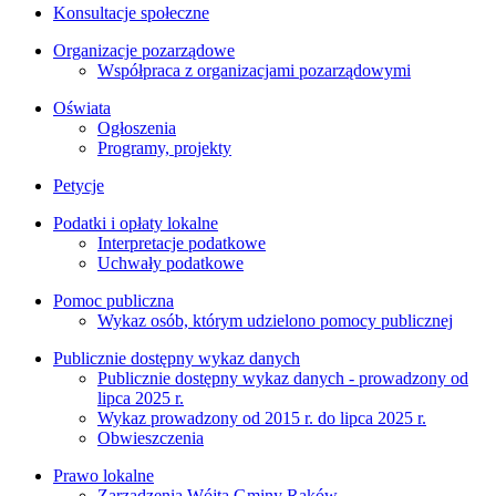
Konsultacje społeczne
Organizacje pozarządowe
Współpraca z organizacjami pozarządowymi
Oświata
Ogłoszenia
Programy, projekty
Petycje
Podatki i opłaty lokalne
Interpretacje podatkowe
Uchwały podatkowe
Pomoc publiczna
Wykaz osób, którym udzielono pomocy publicznej
Publicznie dostępny wykaz danych
Publicznie dostępny wykaz danych - prowadzony od
lipca 2025 r.
Wykaz prowadzony od 2015 r. do lipca 2025 r.
Obwieszczenia
Prawo lokalne
Zarządzenia Wójta Gminy Raków