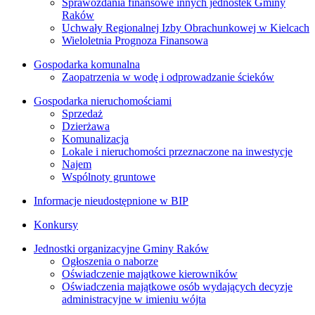
Sprawozdania finansowe innych jednostek Gminy
Raków
Uchwały Regionalnej Izby Obrachunkowej w Kielcach
Wieloletnia Prognoza Finansowa
Gospodarka komunalna
Zaopatrzenia w wodę i odprowadzanie ścieków
Gospodarka nieruchomościami
Sprzedaż
Dzierżawa
Komunalizacja
Lokale i nieruchomości przeznaczone na inwestycje
Najem
Wspólnoty gruntowe
Informacje nieudostępnione w BIP
Konkursy
Jednostki organizacyjne Gminy Raków
Ogłoszenia o naborze
Oświadczenie majątkowe kierowników
Oświadczenia majątkowe osób wydających decyzje
administracyjne w imieniu wójta