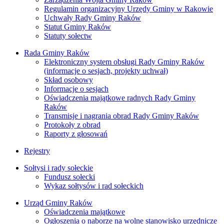
Regulamin organizacyjny Urzędy Gminy w Rakowie
Uchwały Rady Gminy Raków
Statut Gminy Raków
Statuty sołectw
Rada Gminy Raków
Elektroniczny system obsługi Rady Gminy Raków
(informacje o sesjach, projekty uchwał)
Skład osobowy
Informacje o sesjach
Oświadczenia majątkowe radnych Rady Gminy
Raków
Transmisje i nagrania obrad Rady Gminy Raków
Protokoły z obrad
Raporty z głosowań
Rejestry
Sołtysi i rady sołeckie
Fundusz sołecki
Wykaz sołtysów i rad sołeckich
Urząd Gminy Raków
Oświadczenia majątkowe
Ogłoszenia o naborze na wolne stanowisko urzędnicze