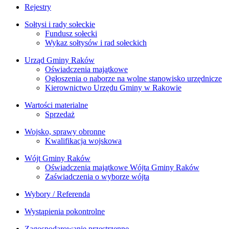
Rejestry
Sołtysi i rady sołeckie
Fundusz sołecki
Wykaz sołtysów i rad sołeckich
Urząd Gminy Raków
Oświadczenia majątkowe
Ogłoszenia o naborze na wolne stanowisko urzędnicze
Kierownictwo Urzędu Gminy w Rakowie
Wartości materialne
Sprzedaż
Wojsko, sprawy obronne
Kwalifikacja wojskowa
Wójt Gminy Raków
Oświadczenia majątkowe Wójta Gminy Raków
Zaświadczenia o wyborze wójta
Wybory / Referenda
Wystąpienia pokontrolne
Zagospodarowanie przestrzenne