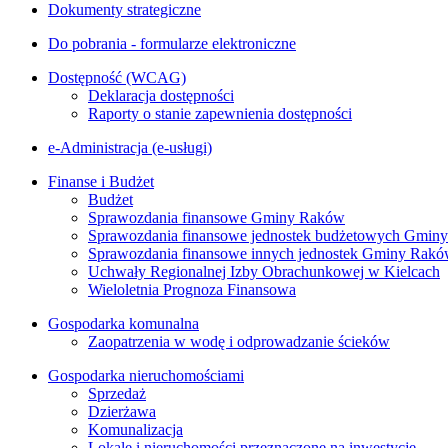
Dokumenty strategiczne
Do pobrania - formularze elektroniczne
Dostępność (WCAG)
Deklaracja dostępności
Raporty o stanie zapewnienia dostępności
e-Administracja (e-usługi)
Finanse i Budżet
Budżet
Sprawozdania finansowe Gminy Raków
Sprawozdania finansowe jednostek budżetowych Gmin
Sprawozdania finansowe innych jednostek Gminy Rak
Uchwały Regionalnej Izby Obrachunkowej w Kielcach
Wieloletnia Prognoza Finansowa
Gospodarka komunalna
Zaopatrzenia w wodę i odprowadzanie ścieków
Gospodarka nieruchomościami
Sprzedaż
Dzierżawa
Komunalizacja
Lokale i nieruchomości przeznaczone na inwestycje