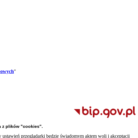
bowych
"
 z plików "cookies".
y ustawień przeglądarki będzie świadomym aktem woli i akceptacji