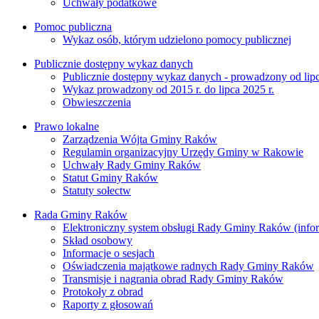
Uchwały podatkowe
Pomoc publiczna
Wykaz osób, którym udzielono pomocy publicznej
Publicznie dostępny wykaz danych
Publicznie dostępny wykaz danych - prowadzony od lipc
Wykaz prowadzony od 2015 r. do lipca 2025 r.
Obwieszczenia
Prawo lokalne
Zarządzenia Wójta Gminy Raków
Regulamin organizacyjny Urzędy Gminy w Rakowie
Uchwały Rady Gminy Raków
Statut Gminy Raków
Statuty sołectw
Rada Gminy Raków
Elektroniczny system obsługi Rady Gminy Raków (inform
Skład osobowy
Informacje o sesjach
Oświadczenia majątkowe radnych Rady Gminy Raków
Transmisje i nagrania obrad Rady Gminy Raków
Protokoły z obrad
Raporty z głosowań