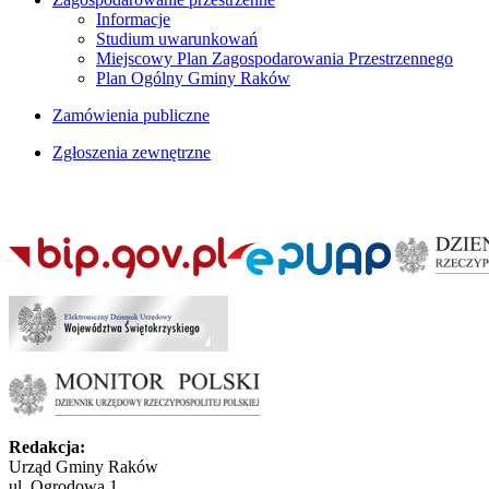
Informacje
Studium uwarunkowań
Miejscowy Plan Zagospodarowania Przestrzennego
Plan Ogólny Gminy Raków
Zamówienia publiczne
Zgłoszenia zewnętrzne
Redakcja:
Urząd Gminy Raków
ul. Ogrodowa 1