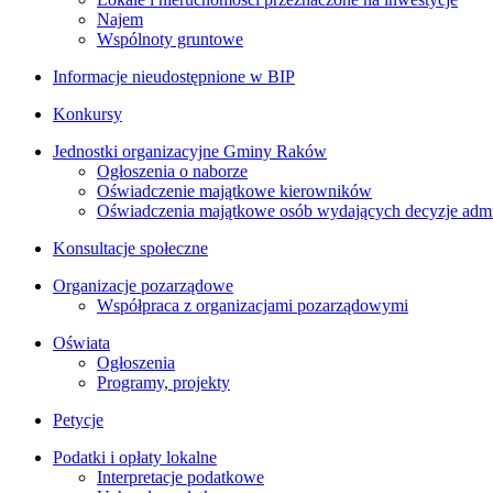
Najem
Wspólnoty gruntowe
Informacje nieudostępnione w BIP
Konkursy
Jednostki organizacyjne Gminy Raków
Ogłoszenia o naborze
Oświadczenie majątkowe kierowników
Oświadczenia majątkowe osób wydających decyzje admin
Konsultacje społeczne
Organizacje pozarządowe
Współpraca z organizacjami pozarządowymi
Oświata
Ogłoszenia
Programy, projekty
Petycje
Podatki i opłaty lokalne
Interpretacje podatkowe