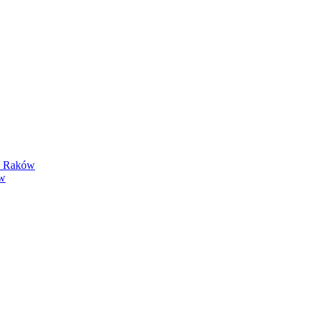
y Raków
ów