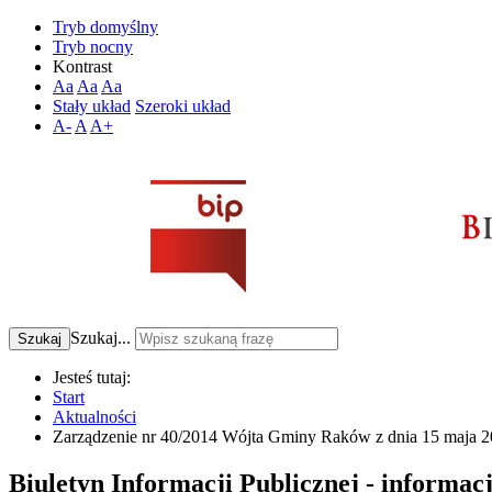
Tryb domyślny
Tryb nocny
Kontrast
Aa
Aa
Aa
Stały układ
Szeroki układ
A-
A
A+
Szukaj...
Szukaj
Jesteś tutaj:
Start
Aktualności
Zarządzenie nr 40/2014 Wójta Gminy Raków z dnia 15 maja 20
Biuletyn Informacji Publicznej - informac