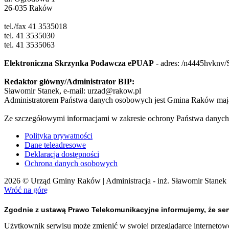
26-035 Raków
tel./fax 41 3535018
tel. 41 3535030
tel. 41 3535063
Elektroniczna Skrzynka Podawcza ePUAP
- adres:
/n4445hvknv/
Redaktor główny/Administrator BIP:
Sławomir Stanek, e-mail: urzad@rakow.pl
Administratorem Państwa danych osobowych jest Gmina Raków mają
Ze szczegółowymi informacjami w zakresie ochrony Państwa danych
Polityka prywatności
Dane teleadresowe
Deklaracja dostępności
Ochrona danych osobowych
2026 © Urząd Gminy Raków | Administracja - inż. Sławomir Stanek
Wróć na górę
Zgodnie z ustawą Prawo Telekomunikacyjne informujemy, że serw
Użytkownik serwisu może zmienić w swojej przeglądarce internetowej