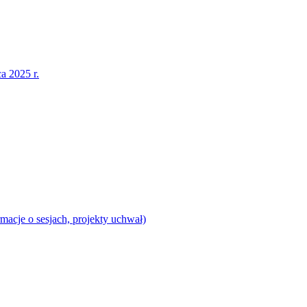
a 2025 r.
acje o sesjach, projekty uchwał)