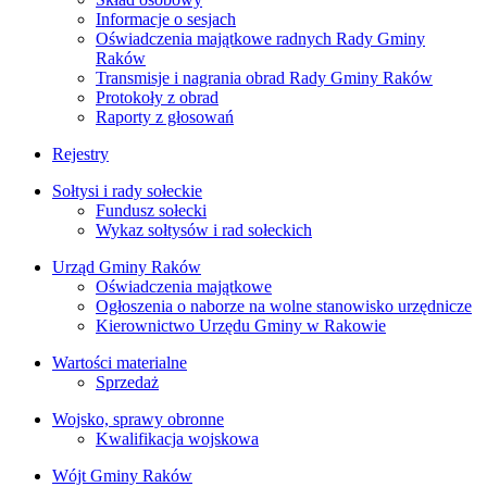
Informacje o sesjach
Oświadczenia majątkowe radnych Rady Gminy
Raków
Transmisje i nagrania obrad Rady Gminy Raków
Protokoły z obrad
Raporty z głosowań
Rejestry
Sołtysi i rady sołeckie
Fundusz sołecki
Wykaz sołtysów i rad sołeckich
Urząd Gminy Raków
Oświadczenia majątkowe
Ogłoszenia o naborze na wolne stanowisko urzędnicze
Kierownictwo Urzędu Gminy w Rakowie
Wartości materialne
Sprzedaż
Wojsko, sprawy obronne
Kwalifikacja wojskowa
Wójt Gminy Raków