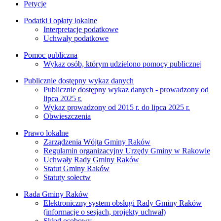
Petycje
Podatki i opłaty lokalne
Interpretacje podatkowe
Uchwały podatkowe
Pomoc publiczna
Wykaz osób, którym udzielono pomocy publicznej
Publicznie dostępny wykaz danych
Publicznie dostępny wykaz danych - prowadzony od
lipca 2025 r.
Wykaz prowadzony od 2015 r. do lipca 2025 r.
Obwieszczenia
Prawo lokalne
Zarządzenia Wójta Gminy Raków
Regulamin organizacyjny Urzędy Gminy w Rakowie
Uchwały Rady Gminy Raków
Statut Gminy Raków
Statuty sołectw
Rada Gminy Raków
Elektroniczny system obsługi Rady Gminy Raków
(informacje o sesjach, projekty uchwał)
Skład osobowy