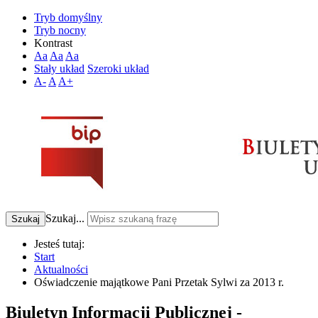
Tryb domyślny
Tryb nocny
Kontrast
Aa
Aa
Aa
Stały układ
Szeroki układ
A-
A
A+
Szukaj...
Szukaj
Jesteś tutaj:
Start
Aktualności
Oświadczenie majątkowe Pani Przetak Sylwi za 2013 r.
Biuletyn Informacji Publicznej -