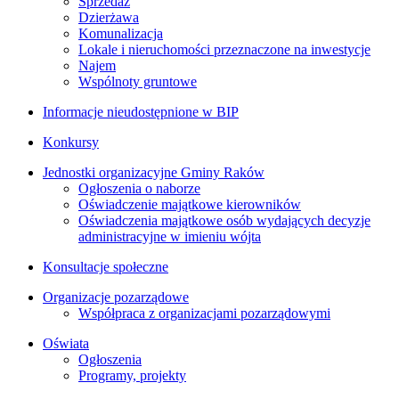
Sprzedaż
Dzierżawa
Komunalizacja
Lokale i nieruchomości przeznaczone na inwestycje
Najem
Wspólnoty gruntowe
Informacje nieudostępnione w BIP
Konkursy
Jednostki organizacyjne Gminy Raków
Ogłoszenia o naborze
Oświadczenie majątkowe kierowników
Oświadczenia majątkowe osób wydających decyzje
administracyjne w imieniu wójta
Konsultacje społeczne
Organizacje pozarządowe
Współpraca z organizacjami pozarządowymi
Oświata
Ogłoszenia
Programy, projekty