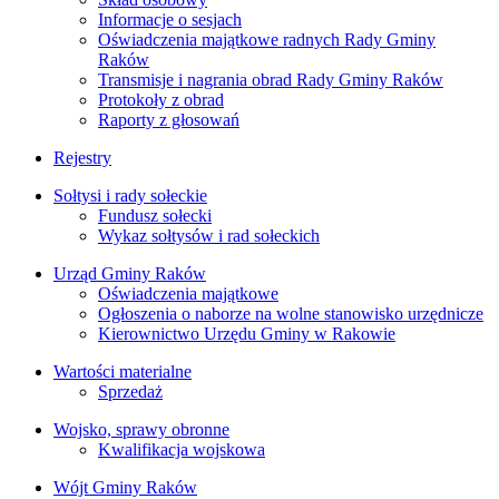
Informacje o sesjach
Oświadczenia majątkowe radnych Rady Gminy
Raków
Transmisje i nagrania obrad Rady Gminy Raków
Protokoły z obrad
Raporty z głosowań
Rejestry
Sołtysi i rady sołeckie
Fundusz sołecki
Wykaz sołtysów i rad sołeckich
Urząd Gminy Raków
Oświadczenia majątkowe
Ogłoszenia o naborze na wolne stanowisko urzędnicze
Kierownictwo Urzędu Gminy w Rakowie
Wartości materialne
Sprzedaż
Wojsko, sprawy obronne
Kwalifikacja wojskowa
Wójt Gminy Raków