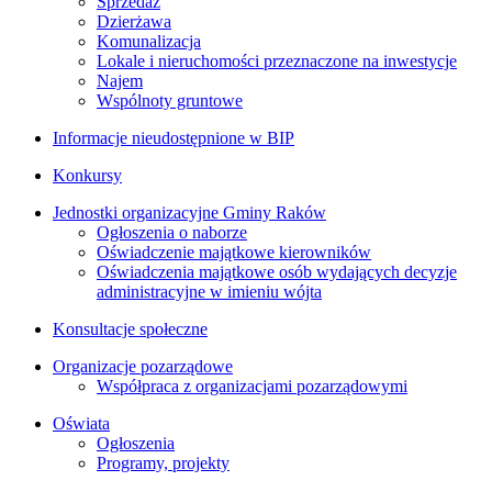
Sprzedaż
Dzierżawa
Komunalizacja
Lokale i nieruchomości przeznaczone na inwestycje
Najem
Wspólnoty gruntowe
Informacje nieudostępnione w BIP
Konkursy
Jednostki organizacyjne Gminy Raków
Ogłoszenia o naborze
Oświadczenie majątkowe kierowników
Oświadczenia majątkowe osób wydających decyzje
administracyjne w imieniu wójta
Konsultacje społeczne
Organizacje pozarządowe
Współpraca z organizacjami pozarządowymi
Oświata
Ogłoszenia
Programy, projekty