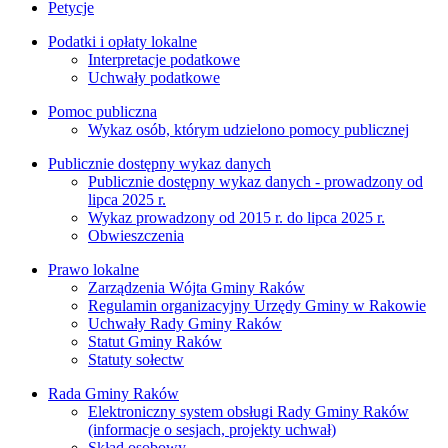
Petycje
Podatki i opłaty lokalne
Interpretacje podatkowe
Uchwały podatkowe
Pomoc publiczna
Wykaz osób, którym udzielono pomocy publicznej
Publicznie dostępny wykaz danych
Publicznie dostępny wykaz danych - prowadzony od
lipca 2025 r.
Wykaz prowadzony od 2015 r. do lipca 2025 r.
Obwieszczenia
Prawo lokalne
Zarządzenia Wójta Gminy Raków
Regulamin organizacyjny Urzędy Gminy w Rakowie
Uchwały Rady Gminy Raków
Statut Gminy Raków
Statuty sołectw
Rada Gminy Raków
Elektroniczny system obsługi Rady Gminy Raków
(informacje o sesjach, projekty uchwał)
Skład osobowy