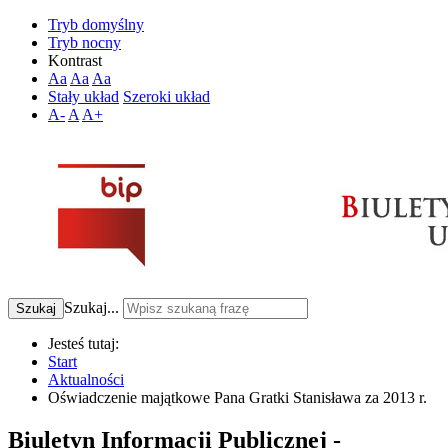
Tryb domyślny
Tryb nocny
Kontrast
Aa
Aa
Aa
Stały układ
Szeroki układ
A-
A
A+
Szukaj...
Szukaj
Jesteś tutaj:
Start
Aktualności
Oświadczenie majątkowe Pana Gratki Stanisława za 2013 r.
Biuletyn Informacji Publicznej -