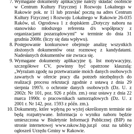
Wymagane dokumenty aplikacyjne należy składać osobiście
w Centrum Kultury Fizycznej i Rozwoju Lokalnego w
Rakowie pok. nr 11 lub przesłać pocztą na adres Centrum
Kultury Fizycznej i Rozwoju Lokalnego w Rakowie 26-035
Raków, ul. Ogrodowa 1 z dopiskiem „Dotyczy naboru na
stanowisko młodszego referenta d/s współpracy z
organizacjami pozarządowymi” w terminie do dnia 31
grudnia 2008r. (liczy się data wpływu).
Postępowanie konkursowe obejmuje analizę wszystkich
złożonych dokumentów oraz rozmowę z kandydatami.
Nadesłanych dokumentów nie zwraca się.
Wymagane dokumenty aplikacyjne tj. list motywacyjny,
szczegółowe CV, powinny być opatrzone klauzulą:
„Wyrażam zgodę na przetwarzanie moich danych osobowych
zawartych w ofercie pracy dla potrzeb niezbędnych do
realizacji procesu rekrutacji zgodnie z ustawą z dnia 29
sierpnia 1997r. o ochronie danych osobowych (Dz. U. z
2002r. Nr 101, poz. 926 z późn. zm.) oraz ustawy z dnia 22
marca 1990r. o pracownikach samorządowych (Dz. U. z
2001 r. Nr 142, poz. 1593 z późn. zm.).
Dokumenty, które wpłyną po wyżej określonym terminie nie
będą rozpatrywane. Informacja o wyniku naboru będzie
umieszczona w Biuletynie Informacji Publicznej (BIP) na
stronie internetowej www.rakow.bip.jur.pl oraz na tablicy
ogłoszeń Urzędu Gminy w Rakowie.