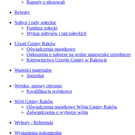
Raporty z głosowań
Rejestry
Sołtysi i rady sołeckie
Fundusz sołecki
Wykaz sołtysów i rad sołeckich
Urząd Gminy Raków
Oświadczenia majątkowe
Ogłoszenia o naborze na wolne stanowisko urzędnicze
Kierownictwo Urzędu Gminy w Rakowie
Wartości materialne
Sprzedaż
Wojsko, sprawy obronne
Kwalifikacja wojskowa
Wójt Gminy Raków
Oświadczenia majątkowe Wójta Gminy Raków
Zaświadczenia o wyborze wójta
Wybory / Referenda
Wystąpienia pokontrolne