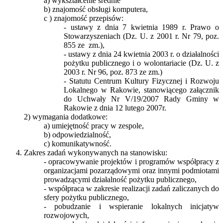
a) wykształcenie średnie
b) znajomość obsługi komputera,
c ) znajomość przepisów:
- ustawy z dnia 7 kwietnia 1989 r. Prawo o
Stowarzyszeniach (Dz. U. z 2001 r. Nr 79, poz.
855 ze zm.),
- ustawy z dnia 24 kwietnia 2003 r. o działalności
pożytku publicznego i o wolontariacie (Dz. U. z
2003 r. Nr 96, poz. 873 ze zm.)
- Statutu Centrum Kultury Fizycznej i Rozwoju
Lokalnego w Rakowie, stanowiącego załącznik
do Uchwały Nr V/19/2007 Rady Gminy w
Rakowie z dnia 12 lutego 2007r.
2) wymagania dodatkowe:
a) umiejętność pracy w zespole,
b) odpowiedzialność,
c) komunikatywność.
Zakres zadań wykonywanych na stanowisku:
- opracowywanie projektów i programów współpracy z
organizacjami pozarządowymi oraz innymi podmiotami
prowadzącymi działalność pożytku publicznego,
- współpraca w zakresie realizacji zadań zaliczanych do
sfery pożytku publicznego,
- pobudzanie i wspieranie lokalnych inicjatyw
rozwojowych,