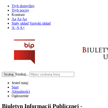
Tryb domyślny
Tryb nocny
Kontrast
Aa
Aa
Aa
Stały układ
Szeroki układ
A-
A
A+
Szukaj...
Szukaj
Jesteś tutaj:
Start
Aktualności
Ogłoszenie
Biuletyn Informacji Publicznej -