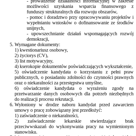
- prowadzenie działalności informacyjnej w zakresie
możliwości uzyskania wsparcia finansowego z
funduszy strukturalnych dla rozwoju obszarów,
- pomoc i doradztwo przy opracowywaniu projektów i
wypełnianiu wniosków o dofinansowanie ze środków
unijnych,
- upowszechnianie działań wspomagających rozwój
demokracji,
Wymagane dokumenty:
1) kwestionariusz osobowy,
2) życiorys (CV),
3) list motywacyjny,
4) kserokopie dokumentów poświadczających wykształcenie,
5) oświadczenie kandydata o korzystaniu z pełni praw
publicznych, o posiadaniu zdolności do czynności prawnych
oraz o niekaralności za przestępstwa umyślne,
6) oświadczenie kandydata o wyrażeniu zgody na
przetwarzanie danych osobowych dla potrzeb niezbędnych
do realizacji procesu rekrutacji.
Wyłoniony w drodze naboru kandydat przed zawarciem
umowy o pracę zobowiązany jest przedłożyć:
1) zaświadczenie o niekaralności,
2) zaświadczenie lekarskie stwierdzające brak
przeciwwskazań do wykonywania pracy na wymienionym
stanowisku.