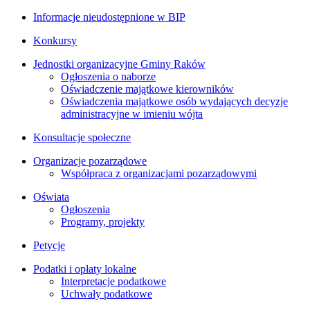
Informacje nieudostępnione w BIP
Konkursy
Jednostki organizacyjne Gminy Raków
Ogłoszenia o naborze
Oświadczenie majątkowe kierowników
Oświadczenia majątkowe osób wydających decyzje
administracyjne w imieniu wójta
Konsultacje społeczne
Organizacje pozarządowe
Współpraca z organizacjami pozarządowymi
Oświata
Ogłoszenia
Programy, projekty
Petycje
Podatki i opłaty lokalne
Interpretacje podatkowe
Uchwały podatkowe