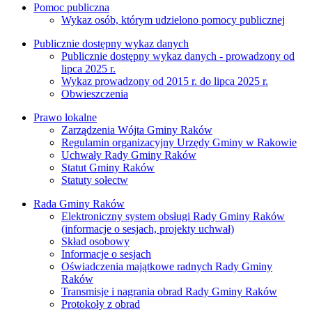
Pomoc publiczna
Wykaz osób, którym udzielono pomocy publicznej
Publicznie dostępny wykaz danych
Publicznie dostępny wykaz danych - prowadzony od
lipca 2025 r.
Wykaz prowadzony od 2015 r. do lipca 2025 r.
Obwieszczenia
Prawo lokalne
Zarządzenia Wójta Gminy Raków
Regulamin organizacyjny Urzędy Gminy w Rakowie
Uchwały Rady Gminy Raków
Statut Gminy Raków
Statuty sołectw
Rada Gminy Raków
Elektroniczny system obsługi Rady Gminy Raków
(informacje o sesjach, projekty uchwał)
Skład osobowy
Informacje o sesjach
Oświadczenia majątkowe radnych Rady Gminy
Raków
Transmisje i nagrania obrad Rady Gminy Raków
Protokoły z obrad