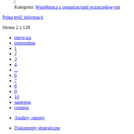
|
Kategoria:
Współpraca z organizacjami pozarządowymi
Pełna treść informacji
Strona 2 z 128
pierwsza
poprzednia
1
2
3
4
...
6
7
8
9
10
następna
ostatnia
Analizy, raporty
Dokumenty strategiczne