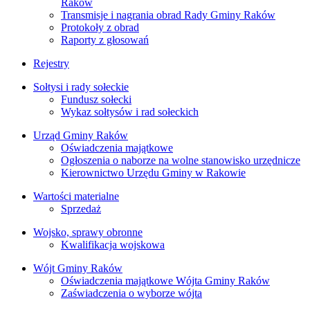
Raków
Transmisje i nagrania obrad Rady Gminy Raków
Protokoły z obrad
Raporty z głosowań
Rejestry
Sołtysi i rady sołeckie
Fundusz sołecki
Wykaz sołtysów i rad sołeckich
Urząd Gminy Raków
Oświadczenia majątkowe
Ogłoszenia o naborze na wolne stanowisko urzędnicze
Kierownictwo Urzędu Gminy w Rakowie
Wartości materialne
Sprzedaż
Wojsko, sprawy obronne
Kwalifikacja wojskowa
Wójt Gminy Raków
Oświadczenia majątkowe Wójta Gminy Raków
Zaświadczenia o wyborze wójta