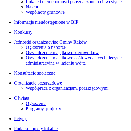
Lokale i nieruchomości przeznaczone na inwestycje
Najem
Wspólnoty gruntowe
Informacje nieudostępnione w BIP
Konkursy
Jednostki organizacyjne Gminy Raków
Ogłoszenia o naborze
Oświadczenie majątkowe kierowników
Oświadczenia majątkowe osób wydających decyzje
administracyjne w imieniu wójta
Konsultacje społeczne
Organizacje pozarządowe
Współpraca z organizacjami pozarządowymi
Oświata
Ogłoszenia
Programy, projekty
Petycje
Podatki i opłaty lokalne