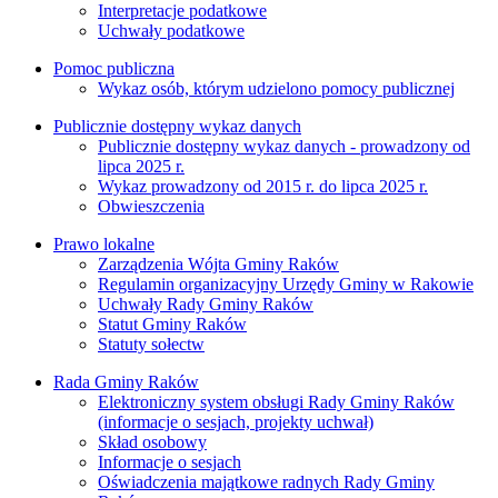
Interpretacje podatkowe
Uchwały podatkowe
Pomoc publiczna
Wykaz osób, którym udzielono pomocy publicznej
Publicznie dostępny wykaz danych
Publicznie dostępny wykaz danych - prowadzony od
lipca 2025 r.
Wykaz prowadzony od 2015 r. do lipca 2025 r.
Obwieszczenia
Prawo lokalne
Zarządzenia Wójta Gminy Raków
Regulamin organizacyjny Urzędy Gminy w Rakowie
Uchwały Rady Gminy Raków
Statut Gminy Raków
Statuty sołectw
Rada Gminy Raków
Elektroniczny system obsługi Rady Gminy Raków
(informacje o sesjach, projekty uchwał)
Skład osobowy
Informacje o sesjach
Oświadczenia majątkowe radnych Rady Gminy