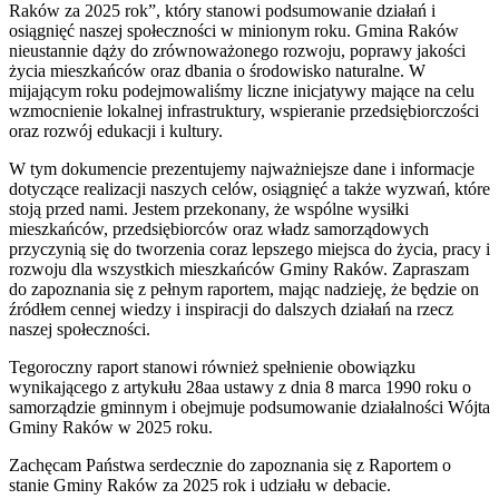
Raków za 2025 rok”, który stanowi podsumowanie działań i
osiągnięć naszej społeczności w minionym roku. Gmina Raków
nieustannie dąży do zrównoważonego rozwoju, poprawy jakości
życia mieszkańców oraz dbania o środowisko naturalne. W
mijającym roku podejmowaliśmy liczne inicjatywy mające na celu
wzmocnienie lokalnej infrastruktury, wspieranie przedsiębiorczości
oraz rozwój edukacji i kultury.
W tym dokumencie prezentujemy najważniejsze dane i informacje
dotyczące realizacji naszych celów, osiągnięć a także wyzwań, które
stoją przed nami. Jestem przekonany, że wspólne wysiłki
mieszkańców, przedsiębiorców oraz władz samorządowych
przyczynią się do tworzenia coraz lepszego miejsca do życia, pracy i
rozwoju dla wszystkich mieszkańców Gminy Raków. Zapraszam
do zapoznania się z pełnym raportem, mając nadzieję, że będzie on
źródłem cennej wiedzy i inspiracji do dalszych działań na rzecz
naszej społeczności.
Tegoroczny raport stanowi również spełnienie obowiązku
wynikającego z artykułu 28aa ustawy z dnia 8 marca 1990 roku o
samorządzie gminnym i obejmuje podsumowanie działalności Wójta
Gminy Raków w 2025 roku.
Zachęcam Państwa serdecznie do zapoznania się z Raportem o
stanie Gminy Raków za 2025 rok i udziału w debacie.