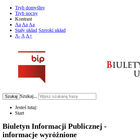
Tryb domyślny
Tryb nocny
Kontrast
Aa
Aa
Aa
Stały układ
Szeroki układ
A-
A
A+
Szukaj...
Szukaj
Jesteś tutaj:
Start
Biuletyn Informacji Publicznej -
informacje wyróżnione