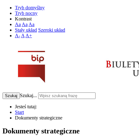
Tryb domyślny
Tryb nocny
Kontrast
Aa
Aa
Aa
Stały układ
Szeroki układ
A-
A
A+
Szukaj...
Szukaj
Jesteś tutaj:
Start
Dokumenty strategiczne
Dokumenty strategiczne