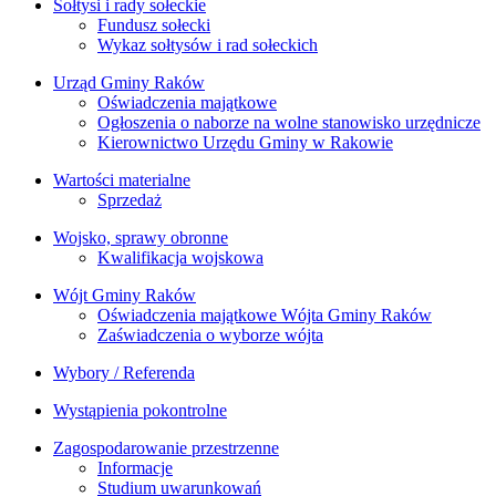
Sołtysi i rady sołeckie
Fundusz sołecki
Wykaz sołtysów i rad sołeckich
Urząd Gminy Raków
Oświadczenia majątkowe
Ogłoszenia o naborze na wolne stanowisko urzędnicze
Kierownictwo Urzędu Gminy w Rakowie
Wartości materialne
Sprzedaż
Wojsko, sprawy obronne
Kwalifikacja wojskowa
Wójt Gminy Raków
Oświadczenia majątkowe Wójta Gminy Raków
Zaświadczenia o wyborze wójta
Wybory / Referenda
Wystąpienia pokontrolne
Zagospodarowanie przestrzenne
Informacje
Studium uwarunkowań