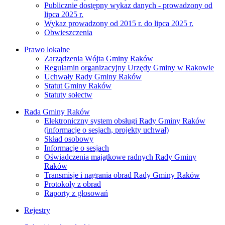
Publicznie dostępny wykaz danych - prowadzony od
lipca 2025 r.
Wykaz prowadzony od 2015 r. do lipca 2025 r.
Obwieszczenia
Prawo lokalne
Zarządzenia Wójta Gminy Raków
Regulamin organizacyjny Urzędy Gminy w Rakowie
Uchwały Rady Gminy Raków
Statut Gminy Raków
Statuty sołectw
Rada Gminy Raków
Elektroniczny system obsługi Rady Gminy Raków
(informacje o sesjach, projekty uchwał)
Skład osobowy
Informacje o sesjach
Oświadczenia majątkowe radnych Rady Gminy
Raków
Transmisje i nagrania obrad Rady Gminy Raków
Protokoły z obrad
Raporty z głosowań
Rejestry