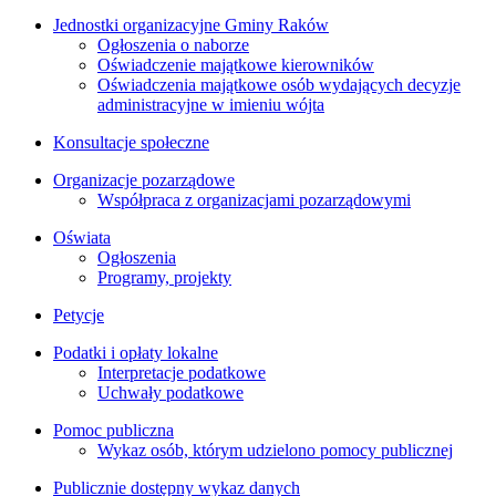
Jednostki organizacyjne Gminy Raków
Ogłoszenia o naborze
Oświadczenie majątkowe kierowników
Oświadczenia majątkowe osób wydających decyzje
administracyjne w imieniu wójta
Konsultacje społeczne
Organizacje pozarządowe
Współpraca z organizacjami pozarządowymi
Oświata
Ogłoszenia
Programy, projekty
Petycje
Podatki i opłaty lokalne
Interpretacje podatkowe
Uchwały podatkowe
Pomoc publiczna
Wykaz osób, którym udzielono pomocy publicznej
Publicznie dostępny wykaz danych