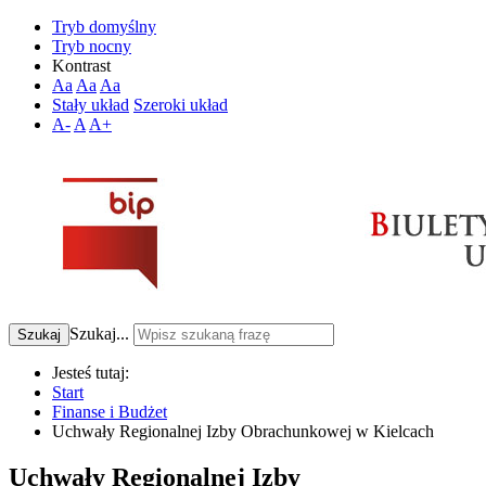
Tryb domyślny
Tryb nocny
Kontrast
Aa
Aa
Aa
Stały układ
Szeroki układ
A-
A
A+
Szukaj...
Szukaj
Jesteś tutaj:
Start
Finanse i Budżet
Uchwały Regionalnej Izby Obrachunkowej w Kielcach
Uchwały Regionalnej Izby