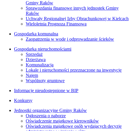
Gminy Raków
Sprawozdania finansowe innych jednostek Gminy
Raków
Uchwały Regionalnej Izby Obrachunkowej w Kielcach
Wieloletnia Prognoza Finansowa
Gospodarka komunalna
Zaopatrzenia w wodę i odprowadzanie ścieków
Gospodarka nieruchomościami
Sprzedaż
Dzierżawa
Komunalizacja
Lokale i nieruchomości przeznaczone na inwestycje
Najem
Wspólnoty gruntowe
Informacje nieudostępnione w BIP
Konkursy
Jednostki organizacyjne Gminy Raków
Ogłoszenia o naborze
Oświadczenie majątkowe kierowników
Oświadczenia majątkowe osób wydających decyzje