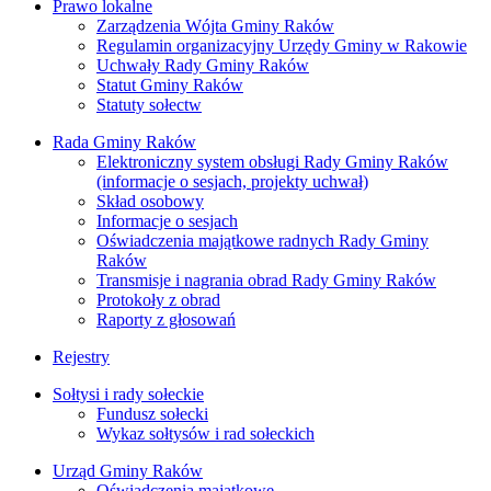
Prawo lokalne
Zarządzenia Wójta Gminy Raków
Regulamin organizacyjny Urzędy Gminy w Rakowie
Uchwały Rady Gminy Raków
Statut Gminy Raków
Statuty sołectw
Rada Gminy Raków
Elektroniczny system obsługi Rady Gminy Raków
(informacje o sesjach, projekty uchwał)
Skład osobowy
Informacje o sesjach
Oświadczenia majątkowe radnych Rady Gminy
Raków
Transmisje i nagrania obrad Rady Gminy Raków
Protokoły z obrad
Raporty z głosowań
Rejestry
Sołtysi i rady sołeckie
Fundusz sołecki
Wykaz sołtysów i rad sołeckich
Urząd Gminy Raków
Oświadczenia majątkowe