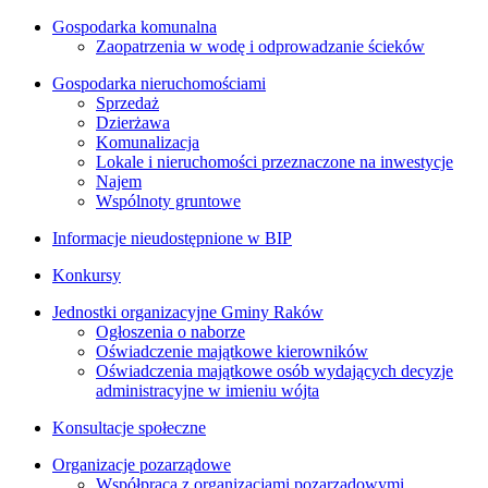
Gospodarka komunalna
Zaopatrzenia w wodę i odprowadzanie ścieków
Gospodarka nieruchomościami
Sprzedaż
Dzierżawa
Komunalizacja
Lokale i nieruchomości przeznaczone na inwestycje
Najem
Wspólnoty gruntowe
Informacje nieudostępnione w BIP
Konkursy
Jednostki organizacyjne Gminy Raków
Ogłoszenia o naborze
Oświadczenie majątkowe kierowników
Oświadczenia majątkowe osób wydających decyzje
administracyjne w imieniu wójta
Konsultacje społeczne
Organizacje pozarządowe
Współpraca z organizacjami pozarządowymi