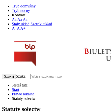
Tryb domyślny
Tryb nocny
Kontrast
Aa
Aa
Aa
Stały układ
Szeroki układ
A-
A
A+
Szukaj...
Szukaj
Jesteś tutaj:
Start
Prawo lokalne
Statuty sołectw
Statuty sołectw