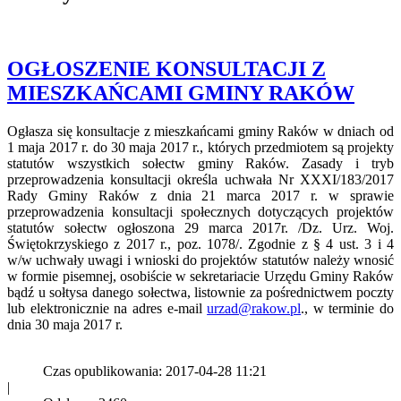
OGŁOSZENIE KONSULTACJI Z
MIESZKAŃCAMI GMINY RAKÓW
Ogłasza się konsultacje z mieszkańcami gminy Raków w dniach od
1 maja 2017 r. do 30 maja 2017 r., których przedmiotem są projekty
statutów wszystkich sołectw gminy Raków. Zasady i tryb
przeprowadzenia konsultacji określa uchwała Nr XXXI/183/2017
Rady Gminy Raków z dnia 21 marca 2017 r. w sprawie
przeprowadzenia konsultacji społecznych dotyczących projektów
statutów sołectw ogłoszona 29 marca 2017r. /Dz. Urz. Woj.
Świętokrzyskiego z 2017 r., poz. 1078/. Zgodnie z § 4 ust. 3 i 4
w/w uchwały uwagi i wnioski do projektów statutów należy wnosić
w formie pisemnej, osobiście w sekretariacie Urzędu Gminy Raków
bądź u sołtysa danego sołectwa, listownie za pośrednictwem poczty
lub elektronicznie na adres e-mail
urzad@rakow.pl
., w terminie do
dnia 30 maja 2017 r.
Czas opublikowania: 2017-04-28 11:21
|