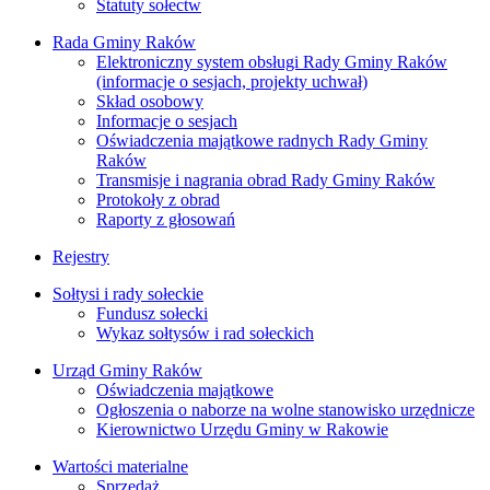
Statuty sołectw
Rada Gminy Raków
Elektroniczny system obsługi Rady Gminy Raków
(informacje o sesjach, projekty uchwał)
Skład osobowy
Informacje o sesjach
Oświadczenia majątkowe radnych Rady Gminy
Raków
Transmisje i nagrania obrad Rady Gminy Raków
Protokoły z obrad
Raporty z głosowań
Rejestry
Sołtysi i rady sołeckie
Fundusz sołecki
Wykaz sołtysów i rad sołeckich
Urząd Gminy Raków
Oświadczenia majątkowe
Ogłoszenia o naborze na wolne stanowisko urzędnicze
Kierownictwo Urzędu Gminy w Rakowie
Wartości materialne
Sprzedaż