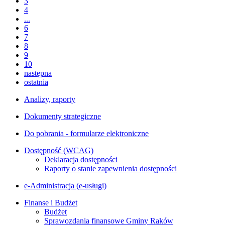
3
4
...
6
7
8
9
10
następna
ostatnia
Analizy, raporty
Dokumenty strategiczne
Do pobrania - formularze elektroniczne
Dostępność (WCAG)
Deklaracja dostępności
Raporty o stanie zapewnienia dostępności
e-Administracja (e-usługi)
Finanse i Budżet
Budżet
Sprawozdania finansowe Gminy Raków