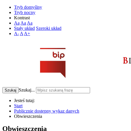
Tryb domyślny
Tryb nocny
Kontrast
Aa
Aa
Aa
Stały układ
Szeroki układ
A-
A
A+
Szukaj...
Szukaj
Jesteś tutaj:
Start
Publicznie dostępny wykaz danych
Obwieszczenia
Obwieszczenia