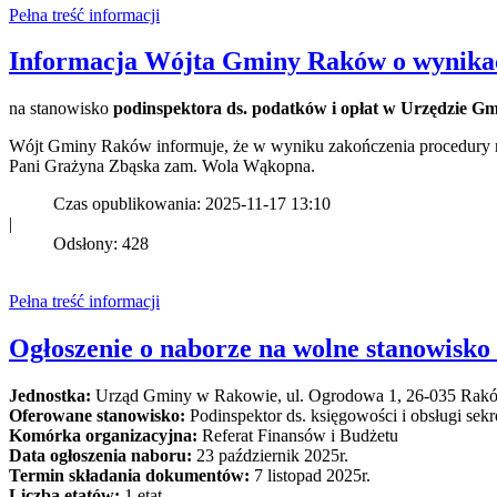
Pełna treść informacji
Informacja Wójta Gminy Raków o wynika
na stanowisko
podinspektora ds. podatków i opłat w Urzędzie G
Wójt Gminy Raków informuje, że w wyniku zakończenia procedury n
Pani Grażyna Zbąska zam. Wola Wąkopna.
Czas opublikowania: 2025-11-17 13:10
|
Odsłony: 428
Pełna treść informacji
Ogłoszenie o naborze na wolne stanowisk
Jednostka:
Urząd Gminy w Rakowie, ul. Ogrodowa 1, 26-035 Rak
Oferowane stanowisko:
Podinspektor ds. księgowości i obsługi sekre
Komórka organizacyjna:
Referat Finansów i Budżetu
Data ogłoszenia naboru:
23 październik 2025r.
Termin składania dokumentów:
7 listopad 2025r.
Liczba etatów:
1 etat