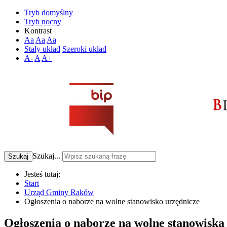
Tryb domyślny
Tryb nocny
Kontrast
Aa
Aa
Aa
Stały układ
Szeroki układ
A-
A
A+
Szukaj...
Szukaj
Jesteś tutaj:
Start
Urząd Gminy Raków
Ogłoszenia o naborze na wolne stanowisko urzędnicze
Ogłoszenia o naborze na wolne stanowisk