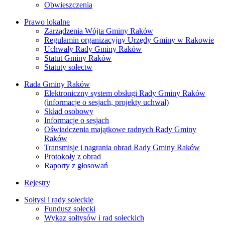
Obwieszczenia
Prawo lokalne
Zarządzenia Wójta Gminy Raków
Regulamin organizacyjny Urzędy Gminy w Rakowie
Uchwały Rady Gminy Raków
Statut Gminy Raków
Statuty sołectw
Rada Gminy Raków
Elektroniczny system obsługi Rady Gminy Raków
(informacje o sesjach, projekty uchwał)
Skład osobowy
Informacje o sesjach
Oświadczenia majątkowe radnych Rady Gminy
Raków
Transmisje i nagrania obrad Rady Gminy Raków
Protokoły z obrad
Raporty z głosowań
Rejestry
Sołtysi i rady sołeckie
Fundusz sołecki
Wykaz sołtysów i rad sołeckich