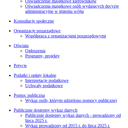
Oświadczenie majątkowe kierowników
Oświadczenia majątkowe osób wydających decyzje
administracyjne w imieniu wójta
Konsultacje społeczne
Organizacje pozarządowe
Współpraca z organizacjami pozarządowymi
Oświata
Ogłoszenia
Programy, projekty
Petycje
Podatki i opłaty lokalne
Interpretacje podatkowe
Uchwały podatkowe
Pomoc publiczna
Wykaz osób, którym udzielono pomocy publicznej
Publicznie dostępny wykaz danych
Publicznie dostępny wykaz danych - prowadzony od
lipca 2025 r.
Wykaz prowadzony od 2015 r. do lipca 2025 r.