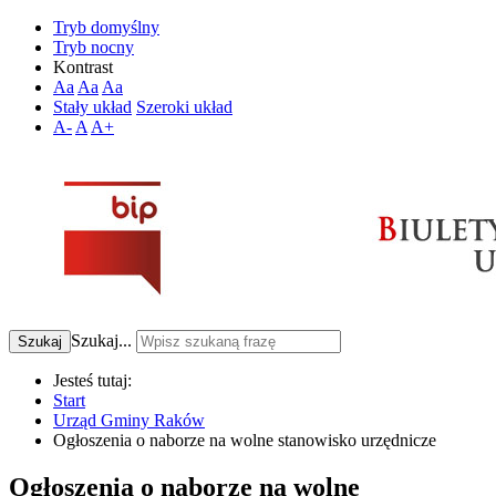
Tryb domyślny
Tryb nocny
Kontrast
Aa
Aa
Aa
Stały układ
Szeroki układ
A-
A
A+
Szukaj...
Szukaj
Jesteś tutaj:
Start
Urząd Gminy Raków
Ogłoszenia o naborze na wolne stanowisko urzędnicze
Ogłoszenia o naborze na wolne