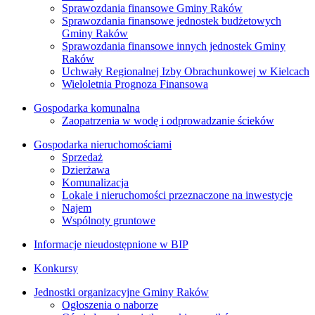
Sprawozdania finansowe Gminy Raków
Sprawozdania finansowe jednostek budżetowych
Gminy Raków
Sprawozdania finansowe innych jednostek Gminy
Raków
Uchwały Regionalnej Izby Obrachunkowej w Kielcach
Wieloletnia Prognoza Finansowa
Gospodarka komunalna
Zaopatrzenia w wodę i odprowadzanie ścieków
Gospodarka nieruchomościami
Sprzedaż
Dzierżawa
Komunalizacja
Lokale i nieruchomości przeznaczone na inwestycje
Najem
Wspólnoty gruntowe
Informacje nieudostępnione w BIP
Konkursy
Jednostki organizacyjne Gminy Raków
Ogłoszenia o naborze