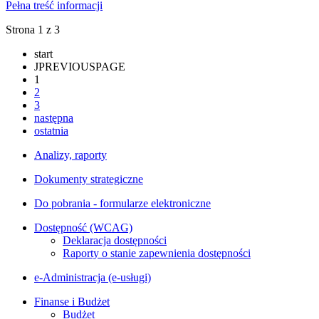
Pełna treść informacji
Strona 1 z 3
start
JPREVIOUSPAGE
1
2
3
następna
ostatnia
Analizy, raporty
Dokumenty strategiczne
Do pobrania - formularze elektroniczne
Dostępność (WCAG)
Deklaracja dostępności
Raporty o stanie zapewnienia dostępności
e-Administracja (e-usługi)
Finanse i Budżet
Budżet