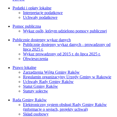
Podatki i opłaty lokalne
Interpretacje podatkowe
Uchwały podatkowe
Pomoc publiczna
Wykaz osób, którym udzielono pomocy publicznej
Publicznie dostępny wykaz danych
Publicznie dostępny wykaz danych - prowadzony od
lipca 2025 r.
Wykaz prowadzony od 2015 r. do lipca 2025 r.
Obwieszczenia
Prawo lokalne
Zarządzenia Wójta Gminy Raków
Regulamin organizacyjny Urzędy Gminy w Rakowie
Uchwały Rady Gminy Raków
Statut Gminy Raków
Statuty sołectw
Rada Gminy Raków
Elektroniczny system obsługi Rady Gminy Raków
(informacje o sesjach, projekty uchwał)
Skład osobowy