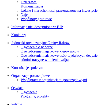
Dzierżawa
Komunalizacja
Lokale i nieruchomości przeznaczone na inwestycje
Najem
Wspólnoty gruntowe
Informacje nieudostępnione w BIP
Konkursy
Jednostki organizacyjne Gminy Raków
Ogłoszenia o naborze
Oświadczenie majątkowe kierowników
Oświadczenia majątkowe osób wydających decyzje
administracyjne w imieniu wójta
Konsultacje społeczne
Organizacje pozarządowe
Współpraca z organizacjami pozarządowymi
Oświata
Ogłoszenia
Programy, projekty
Petycje