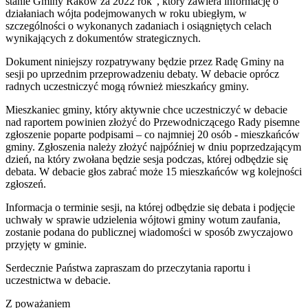
stanie Gminy Raków za 2022 rok”, który zawiera informację o
działaniach wójta podejmowanych w roku ubiegłym, w
szczególności o wykonanych zadaniach i osiągniętych celach
wynikających z dokumentów strategicznych.
Dokument niniejszy rozpatrywany będzie przez Radę Gminy na
sesji po uprzednim przeprowadzeniu debaty. W debacie oprócz
radnych uczestniczyć mogą również mieszkańcy gminy.
Mieszkaniec gminy, który aktywnie chce uczestniczyć w debacie
nad raportem powinien złożyć do Przewodniczącego Rady pisemne
zgłoszenie poparte podpisami – co najmniej 20 osób - mieszkańców
gminy. Zgłoszenia należy złożyć najpóźniej w dniu poprzedzającym
dzień, na który zwołana będzie sesja podczas, której odbędzie się
debata. W debacie głos zabrać może 15 mieszkańców wg kolejności
zgłoszeń.
Informacja o terminie sesji, na której odbędzie się debata i podjęcie
uchwały w sprawie udzielenia wójtowi gminy wotum zaufania,
zostanie podana do publicznej wiadomości w sposób zwyczajowo
przyjęty w gminie.
Serdecznie Państwa zapraszam do przeczytania raportu i
uczestnictwa w debacie.
Z poważaniem