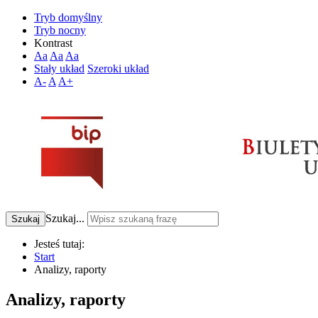
Tryb domyślny
Tryb nocny
Kontrast
Aa
Aa
Aa
Stały układ
Szeroki układ
A-
A
A+
Szukaj...
Szukaj
Jesteś tutaj:
Start
Analizy, raporty
Analizy, raporty