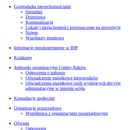
Gospodarka nieruchomościami
Sprzedaż
Dzierżawa
Komunalizacja
Lokale i nieruchomości przeznaczone na inwestycje
Najem
Wspólnoty gruntowe
Informacje nieudostępnione w BIP
Konkursy
Jednostki organizacyjne Gminy Raków
Ogłoszenia o naborze
Oświadczenie majątkowe kierowników
Oświadczenia majątkowe osób wydających decyzje
administracyjne w imieniu wójta
Konsultacje społeczne
Organizacje pozarządowe
Współpraca z organizacjami pozarządowymi
Oświata
Ogłoszenia