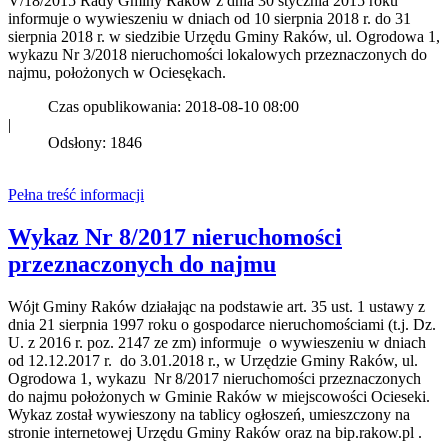
V/18/2015 Rady Gminy Raków z dnia 30 stycznia 2015 roku
informuje o wywieszeniu w dniach od 10 sierpnia 2018 r. do 31
sierpnia 2018 r. w siedzibie Urzędu Gminy Raków, ul. Ogrodowa 1,
wykazu Nr 3/2018 nieruchomości lokalowych przeznaczonych do
najmu, położonych w Ociesękach.
Czas opublikowania: 2018-08-10 08:00
|
Odsłony: 1846
Pełna treść informacji
Wykaz Nr 8/2017 nieruchomości
przeznaczonych do najmu
Wójt Gminy Raków działając na podstawie art. 35 ust. 1 ustawy z
dnia 21 sierpnia 1997 roku o gospodarce nieruchomościami (t.j. Dz.
U. z 2016 r. poz. 2147 ze zm) informuje o wywieszeniu w dniach
od 12.12.2017 r. do 3.01.2018 r., w Urzędzie Gminy Raków, ul.
Ogrodowa 1, wykazu Nr 8/2017 nieruchomości przeznaczonych
do najmu położonych w Gminie Raków w miejscowości Ocieseki.
Wykaz został wywieszony na tablicy ogłoszeń, umieszczony na
stronie internetowej Urzędu Gminy Raków oraz na bip.rakow.pl .