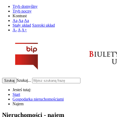
Tryb domyślny
Tryb nocny
Kontrast
Aa
Aa
Aa
Stały układ
Szeroki układ
A-
A
A+
Szukaj...
Szukaj
Jesteś tutaj:
Start
Gospodarka nieruchomościami
Najem
Nieruchomości - najem