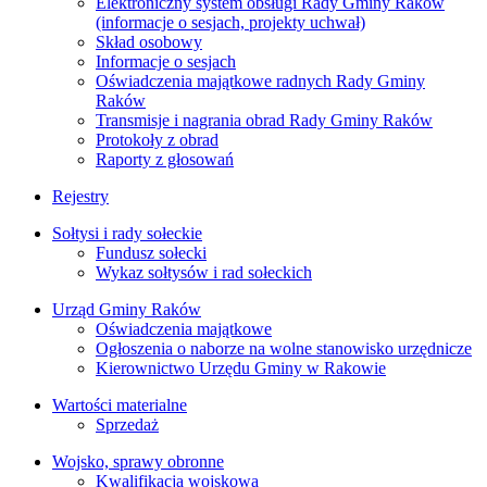
Elektroniczny system obsługi Rady Gminy Raków
(informacje o sesjach, projekty uchwał)
Skład osobowy
Informacje o sesjach
Oświadczenia majątkowe radnych Rady Gminy
Raków
Transmisje i nagrania obrad Rady Gminy Raków
Protokoły z obrad
Raporty z głosowań
Rejestry
Sołtysi i rady sołeckie
Fundusz sołecki
Wykaz sołtysów i rad sołeckich
Urząd Gminy Raków
Oświadczenia majątkowe
Ogłoszenia o naborze na wolne stanowisko urzędnicze
Kierownictwo Urzędu Gminy w Rakowie
Wartości materialne
Sprzedaż
Wojsko, sprawy obronne
Kwalifikacja wojskowa