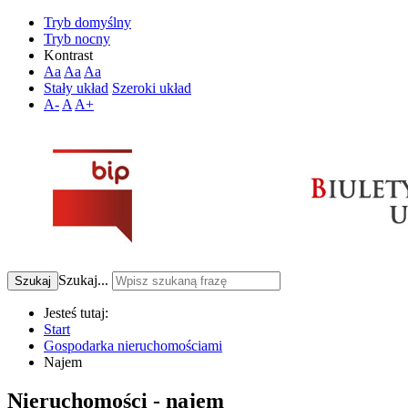
Tryb domyślny
Tryb nocny
Kontrast
Aa
Aa
Aa
Stały układ
Szeroki układ
A-
A
A+
Szukaj...
Szukaj
Jesteś tutaj:
Start
Gospodarka nieruchomościami
Najem
Nieruchomości - najem