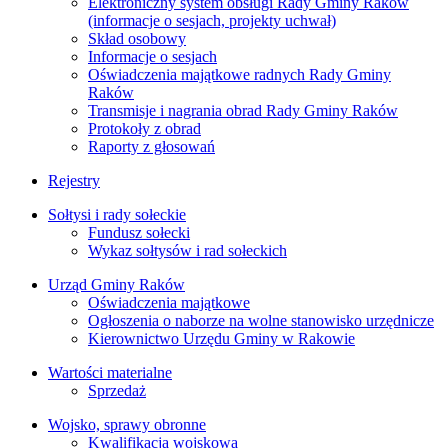
Elektroniczny system obsługi Rady Gminy Raków
(informacje o sesjach, projekty uchwał)
Skład osobowy
Informacje o sesjach
Oświadczenia majątkowe radnych Rady Gminy
Raków
Transmisje i nagrania obrad Rady Gminy Raków
Protokoły z obrad
Raporty z głosowań
Rejestry
Sołtysi i rady sołeckie
Fundusz sołecki
Wykaz sołtysów i rad sołeckich
Urząd Gminy Raków
Oświadczenia majątkowe
Ogłoszenia o naborze na wolne stanowisko urzędnicze
Kierownictwo Urzędu Gminy w Rakowie
Wartości materialne
Sprzedaż
Wojsko, sprawy obronne
Kwalifikacja wojskowa