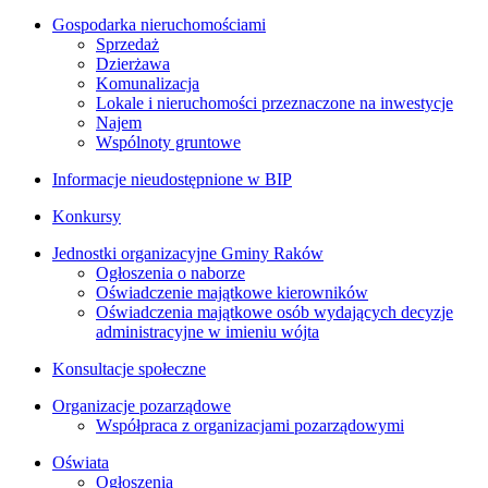
Gospodarka nieruchomościami
Sprzedaż
Dzierżawa
Komunalizacja
Lokale i nieruchomości przeznaczone na inwestycje
Najem
Wspólnoty gruntowe
Informacje nieudostępnione w BIP
Konkursy
Jednostki organizacyjne Gminy Raków
Ogłoszenia o naborze
Oświadczenie majątkowe kierowników
Oświadczenia majątkowe osób wydających decyzje
administracyjne w imieniu wójta
Konsultacje społeczne
Organizacje pozarządowe
Współpraca z organizacjami pozarządowymi
Oświata
Ogłoszenia