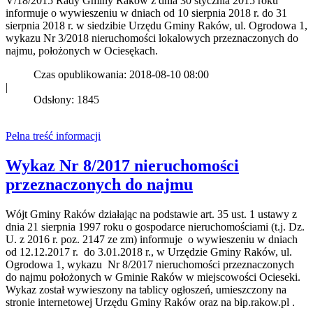
V/18/2015 Rady Gminy Raków z dnia 30 stycznia 2015 roku
informuje o wywieszeniu w dniach od 10 sierpnia 2018 r. do 31
sierpnia 2018 r. w siedzibie Urzędu Gminy Raków, ul. Ogrodowa 1,
wykazu Nr 3/2018 nieruchomości lokalowych przeznaczonych do
najmu, położonych w Ociesękach.
Czas opublikowania: 2018-08-10 08:00
|
Odsłony: 1845
Pełna treść informacji
Wykaz Nr 8/2017 nieruchomości
przeznaczonych do najmu
Wójt Gminy Raków działając na podstawie art. 35 ust. 1 ustawy z
dnia 21 sierpnia 1997 roku o gospodarce nieruchomościami (t.j. Dz.
U. z 2016 r. poz. 2147 ze zm) informuje o wywieszeniu w dniach
od 12.12.2017 r. do 3.01.2018 r., w Urzędzie Gminy Raków, ul.
Ogrodowa 1, wykazu Nr 8/2017 nieruchomości przeznaczonych
do najmu położonych w Gminie Raków w miejscowości Ocieseki.
Wykaz został wywieszony na tablicy ogłoszeń, umieszczony na
stronie internetowej Urzędu Gminy Raków oraz na bip.rakow.pl .