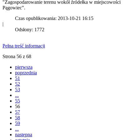
"Zagospodarowanie terenu wokół źródełka w miejscowości
Pągowiec".
Czas opublikowania: 2013-10-21 16:15
|
Odsłony: 1772
Pełna treść informacji
Strona 56 z 68
pierwsza
poprzednia
51
52
53
...
55
56
57
58
59
...
następna