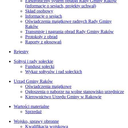
Elektroniczny system obsługi Rady Gminy Raków
(informacje o sesjach, projekty uchwał)
Skład osobowy
Informacje o sesjach
Oświadczenia majątkowe radnych Rady Gminy
Raków
Transmisje i nagrania obrad Rady Gminy Raków
Protokoły z obrad
Raporty z głosowań
Rejestry
Sołtysi i rady sołeckie
Fundusz sołecki
Wykaz sołtysów i rad sołeckich
Urząd Gminy Raków
Oświadczenia majątkowe
Ogłoszenia o naborze na wolne stanowisko urzędnicze
Kierownictwo Urzędu Gminy w Rakowie
Wartości materialne
Sprzedaż
Wojsko, sprawy obronne
Kwalifikacja wojskowa