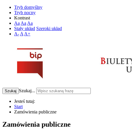
Tryb domyślny
Tryb nocny
Kontrast
Aa
Aa
Aa
Stały układ
Szeroki układ
A-
A
A+
Szukaj...
Szukaj
Jesteś tutaj:
Start
Zamówienia publiczne
Zamówienia publiczne