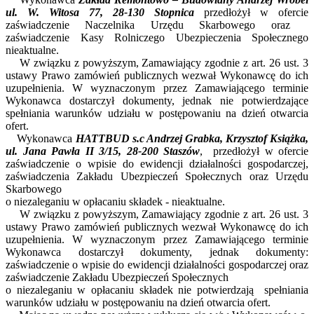
ul. W. Witosa 77,
28-130 Stopnica
przedłożył w ofercie
zaświadczenie Naczelnika Urzędu Skarbowego oraz
zaświadczenie Kasy Rolniczego Ubezpieczenia Społecznego
nieaktualne.
W związku z powyższym, Zamawiający zgodnie z art. 26 ust. 3
ustawy Prawo zamówień publicznych wezwał Wykonawcę do ich
uzupełnienia. W wyznaczonym przez Zamawiającego terminie
Wykonawca dostarczył dokumenty, jednak nie potwierdzające
spełniania warunków udziału w postępowaniu na dzień otwarcia
ofert.
Wykonawca
HATTBUD s.c Andrzej Grabka, Krzysztof Książka,
ul. Jana Pawła II 3/15, 28-200 Staszów
, przedłożył w ofercie
zaświadczenie o wpisie do ewidencji działalności gospodarczej,
zaświadczenia Zakładu Ubezpieczeń Społecznych oraz Urzędu
Skarbowego
o niezaleganiu w opłacaniu składek - nieaktualne.
W związku z powyższym, Zamawiający zgodnie z art. 26 ust. 3
ustawy Prawo zamówień publicznych wezwał Wykonawcę do ich
uzupełnienia. W wyznaczonym przez Zamawiającego terminie
Wykonawca dostarczył dokumenty, jednak dokumenty:
zaświadczenie o wpisie do ewidencji działalności gospodarczej oraz
zaświadczenie Zakładu Ubezpieczeń Społecznych
o niezaleganiu w opłacaniu składek nie potwierdzają spełniania
warunków udziału w postępowaniu na dzień otwarcia ofert.