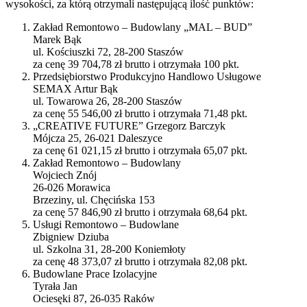
wysokości, za którą otrzymali następującą ilość punktów:
Zakład Remontowo – Budowlany „MAL – BUD”
Marek Bąk
ul. Kościuszki 72, 28-200 Staszów
za cenę 39 704,78 zł brutto i otrzymała 100 pkt.
Przedsiębiorstwo Produkcyjno Handlowo Usługowe
SEMAX Artur Bąk
ul. Towarowa 26, 28-200 Staszów
za cenę 55 546,00 zł brutto i otrzymała 71,48 pkt.
„CREATIVE FUTURE” Grzegorz Barczyk
Mójcza 25, 26-021 Daleszyce
za cenę 61 021,15 zł brutto i otrzymała 65,07 pkt.
Zakład Remontowo – Budowlany
Wojciech Znój
26-026 Morawica
Brzeziny, ul. Chęcińska 153
za cenę 57 846,90 zł brutto i otrzymała 68,64 pkt.
Usługi Remontowo – Budowlane
Zbigniew Dziuba
ul. Szkolna 31, 28-200 Koniemłoty
za cenę 48 373,07 zł brutto i otrzymała 82,08 pkt.
Budowlane Prace Izolacyjne
Tyrała Jan
Ociesęki 87, 26-035 Raków