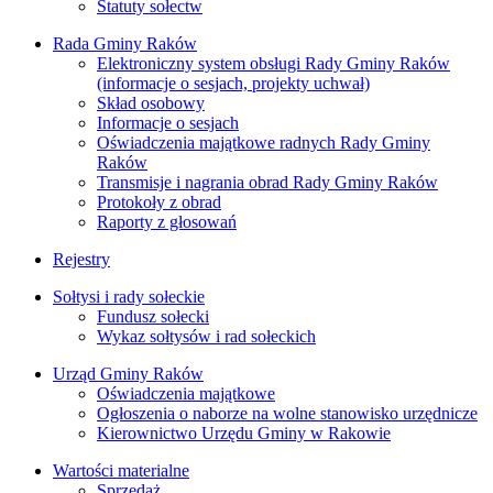
Statuty sołectw
Rada Gminy Raków
Elektroniczny system obsługi Rady Gminy Raków
(informacje o sesjach, projekty uchwał)
Skład osobowy
Informacje o sesjach
Oświadczenia majątkowe radnych Rady Gminy
Raków
Transmisje i nagrania obrad Rady Gminy Raków
Protokoły z obrad
Raporty z głosowań
Rejestry
Sołtysi i rady sołeckie
Fundusz sołecki
Wykaz sołtysów i rad sołeckich
Urząd Gminy Raków
Oświadczenia majątkowe
Ogłoszenia o naborze na wolne stanowisko urzędnicze
Kierownictwo Urzędu Gminy w Rakowie
Wartości materialne
Sprzedaż