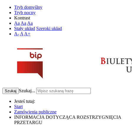
Tryb domyślny
Tryb nocny
Kontrast
Aa
Aa
Aa
Stały układ
Szeroki układ
A-
A
A+
Szukaj...
Szukaj
Jesteś tutaj:
Start
Zamówienia publiczne
INFORMACJA DOTYCZĄCA ROZSTRZYGNIĘCIA
PRZETARGU