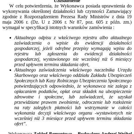
Uzasadnienie
W celu potwierdzenia, że Wykonawca posiada uprawnienia do
wykonywania określonej działalności lub czynności Zamawiający
zgodnie z Rozporządzeniem Prezesa Rady Ministrów z dnia 19
maja 2006 r. (Dz. U z 2006 r. Nr 87, poz. 605 z późn. zm.)
wymagał w specyfikacji istotnych warunków zamówienia :
Aktualnego odpisu z właściwego rejestru albo aktualnego
zaświadczenia o wpisie do ewidencji działalności
gospodarczej, jeżeli odrębne przepisy wymagają wpisu do
rejestru lub zgłoszenia do ewidencji działalności
gospodarczej, wystawionego nie wcześniej niż 6 miesięcy
przed upływem terminu składania ofert,
Aktualnego zaświadczenia właściwego naczelnika Urzędu
Skarbowego oraz właściwego oddziału Zakładu Ubezpieczeń
Społecznych lub Kasy Rolniczego Ubezpieczenia Społecznego
potwierdzających odpowiednio, że wykonawca nie zalega z
opłacaniem podatków, opłat oraz składek na ubezpieczenie
zdrowotne i społeczne, lub zaświadczeń, że uzyskał
przewidziane prawem zwolnienie, odroczenie lub rozłożenie
na raty zaległych płatności lub wstrzymanie w całości
wykonania decyzji właściwego organu -wystawionych nie
wcześniej niż 3 miesiące przed upływem terminu składania
ofert”.
Wykonawca
Zakład Remontowo – Budowlany Andrzej Wróbel