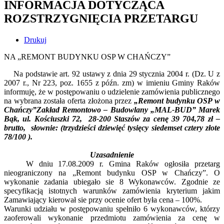
INFORMACJA DOTYCZĄCA
ROZSTRZYGNIĘCIA PRZETARGU
Drukuj
NA „REMONT BUDYNKU OSP W CHAŃCZY”
Na podstawie art. 92 ustawy z dnia 29 stycznia 2004 r. (Dz. U z
2007 r., Nr 223, poz. 1655 z późn. zm) w imieniu Gminy Raków
informuję, że w postępowaniu o udzielenie zamówienia publicznego
na wybrana została oferta złożona przez
„Remont budynku OSP w
Chańczy”Zakład Remontowo – Budowlany „MAL-BUD” Marek
Bąk, ul. Kościuszki 72, 28-200 Staszów za cenę 39 704,78 zł –
brutto, słownie: (trzydzieści dziewięć tysięcy siedemset cztery złote
78/100 ).
Uzasadnienie
W dniu 17.08.2009 r. Gmina Raków ogłosiła przetarg
nieograniczony na „Remont budynku OSP w Chańczy”. O
wykonanie zadania ubiegało sie 8 Wykonawców. Zgodnie ze
specyfikacją istotnych warunków zamówienia kryterium jakim
Zamawiający kierował sie przy ocenie ofert była cena – 100%.
Warunki udziału w postępowaniu spełniło 6 wykonawców, którzy
zaoferowali wykonanie przedmiotu zamówienia za cenę w