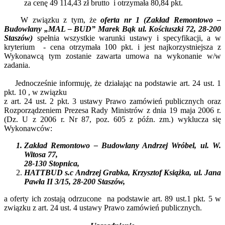
za cenę 49 114,43 zł brutto i otrzymała 80,84 pkt.
W związku z tym, że
oferta nr 1 (Zakład Remontowo –
Budowlany „MAL – BUD” Marek Bąk ul. Kościuszki 72, 28-200
Staszów)
spełnia wszystkie warunki ustawy i specyfikacji, a w
kryterium - cena otrzymała 100 pkt. i jest najkorzystniejsza z
Wykonawcą tym zostanie zawarta umowa na wykonanie w/w
zadania.
Jednocześnie informuję, że działając na podstawie art. 24 ust. 1
pkt. 10 , w związku
z art. 24 ust. 2 pkt. 3 ustawy Prawo zamówień publicznych oraz
Rozporządzeniem Prezesa Rady Ministrów z dnia 19 maja 2006 r.
(Dz. U z 2006 r. Nr 87, poz. 605 z późn. zm.) wyklucza się
Wykonawców:
Zakład Remontowo – Budowlany Andrzej Wróbel, ul. W.
Witosa 77,
28-130 Stopnica,
HATTBUD s.c Andrzej Grabka, Krzysztof Książka, ul. Jana
Pawła II 3/15,
28-200 Staszów,
a oferty ich zostają odrzucone na podstawie art. 89 ust.1 pkt. 5 w
związku z art. 24 ust. 4 ustawy Prawo zamówień publicznych.