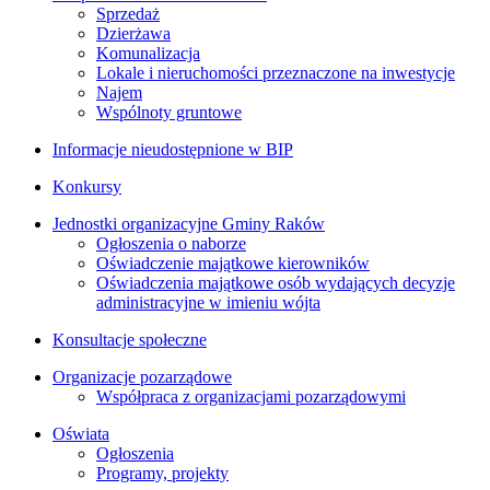
Sprzedaż
Dzierżawa
Komunalizacja
Lokale i nieruchomości przeznaczone na inwestycje
Najem
Wspólnoty gruntowe
Informacje nieudostępnione w BIP
Konkursy
Jednostki organizacyjne Gminy Raków
Ogłoszenia o naborze
Oświadczenie majątkowe kierowników
Oświadczenia majątkowe osób wydających decyzje
administracyjne w imieniu wójta
Konsultacje społeczne
Organizacje pozarządowe
Współpraca z organizacjami pozarządowymi
Oświata
Ogłoszenia
Programy, projekty