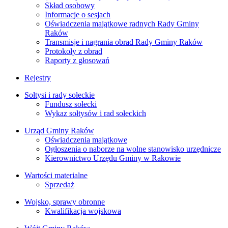
Skład osobowy
Informacje o sesjach
Oświadczenia majątkowe radnych Rady Gminy
Raków
Transmisje i nagrania obrad Rady Gminy Raków
Protokoły z obrad
Raporty z głosowań
Rejestry
Sołtysi i rady sołeckie
Fundusz sołecki
Wykaz sołtysów i rad sołeckich
Urząd Gminy Raków
Oświadczenia majątkowe
Ogłoszenia o naborze na wolne stanowisko urzędnicze
Kierownictwo Urzędu Gminy w Rakowie
Wartości materialne
Sprzedaż
Wojsko, sprawy obronne
Kwalifikacja wojskowa