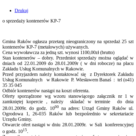
Drukuj
o sprzedaży kontenerów KP-7
Gmina Raków ogłasza przetarg nieograniczony na sprzedaż 25 szt
kontenerów KP-7 (metalowych) używanych.
Cena wywoławcza za jedną szt. wynosi 1100,00zł (brutto)
Stan kontenerów – dobry. Przedmiot sprzedaży można oglądać w
dniach od 22.01.2009 do 28.01.2009r ( w dni robocze) na placu
Zakładu Usług Komunalnych w Rakowie.
Przed przyjazdem należy kontaktować się z Dyrektorek Zakładu
Usług Komunalnych w Rakowie P. Wiesławem Banaś : tel (o41)
35 35 045
Odbiór kontenerów nastąpi na koszt oferenta.
Oferty sporządzone wg wzoru stanowiącego załącznik nr 1 w
zamkniętej kopercie , należy składać w terminie do dnia
00
28.01.2009r. do godz. 10
na adres: Urząd Gminy Raków ul.
Ogrodowa 1, 26-035 Raków lub bezpośrednio w sekretariacie
Urzędu Gminy.
Otwarcie ofert nastąpi w dniu 28.01.2009r. w Sali konferencyjnej
15
o godz. 10
.