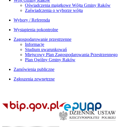
Wójt Gminy Raków
Oświadczenia majątkowe Wójta Gminy Raków
Zaświadczenia o wyborze wójta
Wybory / Referenda
Wystąpienia pokontrolne
Zagospodarowanie przestrzenne
Informacje
Studium uwarunkowań
Miejscowy Plan Zagospodarowania Przestrzennego
Plan Ogólny Gminy Raków
Zamówienia publiczne
Zgłoszenia zewnętrzne