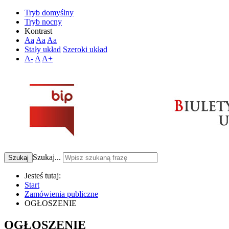
Tryb domyślny
Tryb nocny
Kontrast
Aa
Aa
Aa
Stały układ
Szeroki układ
A-
A
A+
Szukaj...
Szukaj
Jesteś tutaj:
Start
Zamówienia publiczne
OGŁOSZENIE
OGŁOSZENIE