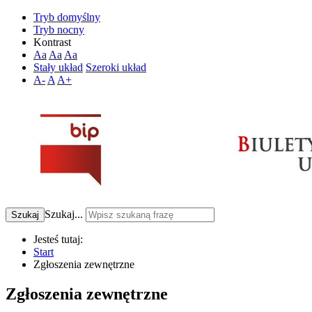
Tryb domyślny
Tryb nocny
Kontrast
Aa
Aa
Aa
Stały układ
Szeroki układ
A-
A
A+
Szukaj...
Szukaj
Jesteś tutaj:
Start
Zgłoszenia zewnętrzne
Zgłoszenia zewnętrzne