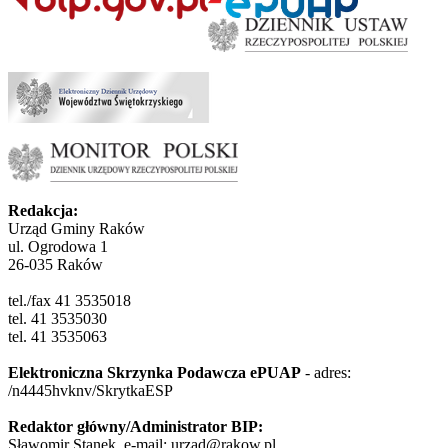
Redakcja:
Urząd Gminy Raków
ul. Ogrodowa 1
26-035 Raków
tel./fax 41 3535018
tel. 41 3535030
tel. 41 3535063
Elektroniczna Skrzynka Podawcza ePUAP
- adres:
/n4445hvknv/SkrytkaESP
Redaktor główny/Administrator BIP:
Sławomir Stanek, e-mail: urzad@rakow.pl