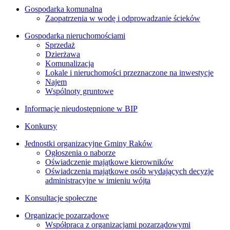
Gospodarka komunalna
Zaopatrzenia w wodę i odprowadzanie ścieków
Gospodarka nieruchomościami
Sprzedaż
Dzierżawa
Komunalizacja
Lokale i nieruchomości przeznaczone na inwestycje
Najem
Wspólnoty gruntowe
Informacje nieudostępnione w BIP
Konkursy
Jednostki organizacyjne Gminy Raków
Ogłoszenia o naborze
Oświadczenie majątkowe kierowników
Oświadczenia majątkowe osób wydających decyzje
administracyjne w imieniu wójta
Konsultacje społeczne
Organizacje pozarządowe
Współpraca z organizacjami pozarządowymi