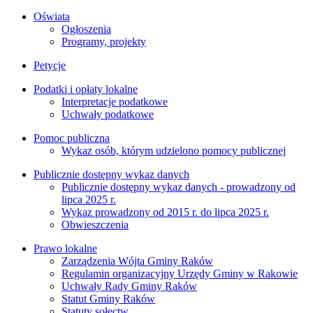
Oświata
Ogłoszenia
Programy, projekty
Petycje
Podatki i opłaty lokalne
Interpretacje podatkowe
Uchwały podatkowe
Pomoc publiczna
Wykaz osób, którym udzielono pomocy publicznej
Publicznie dostępny wykaz danych
Publicznie dostępny wykaz danych - prowadzony od
lipca 2025 r.
Wykaz prowadzony od 2015 r. do lipca 2025 r.
Obwieszczenia
Prawo lokalne
Zarządzenia Wójta Gminy Raków
Regulamin organizacyjny Urzędy Gminy w Rakowie
Uchwały Rady Gminy Raków
Statut Gminy Raków
Statuty sołectw