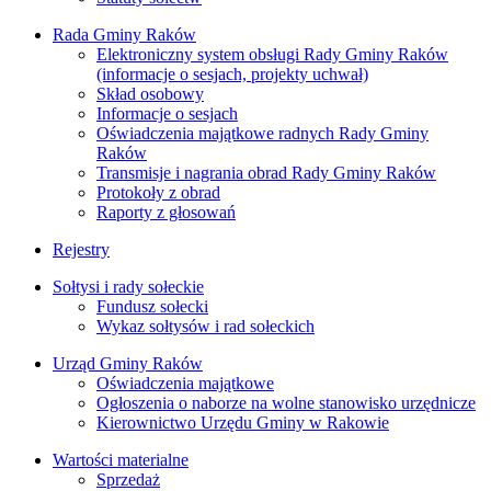
Rada Gminy Raków
Elektroniczny system obsługi Rady Gminy Raków
(informacje o sesjach, projekty uchwał)
Skład osobowy
Informacje o sesjach
Oświadczenia majątkowe radnych Rady Gminy
Raków
Transmisje i nagrania obrad Rady Gminy Raków
Protokoły z obrad
Raporty z głosowań
Rejestry
Sołtysi i rady sołeckie
Fundusz sołecki
Wykaz sołtysów i rad sołeckich
Urząd Gminy Raków
Oświadczenia majątkowe
Ogłoszenia o naborze na wolne stanowisko urzędnicze
Kierownictwo Urzędu Gminy w Rakowie
Wartości materialne
Sprzedaż