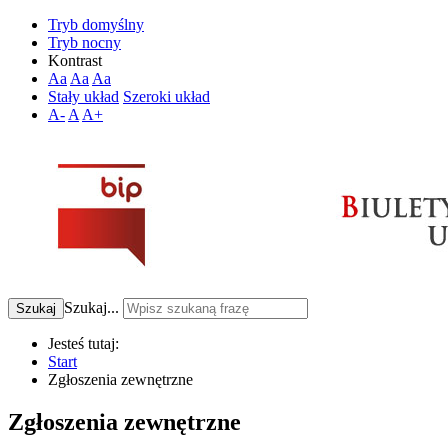
Tryb domyślny
Tryb nocny
Kontrast
Aa
Aa
Aa
Stały układ
Szeroki układ
A-
A
A+
Szukaj...
Szukaj
Jesteś tutaj:
Start
Zgłoszenia zewnętrzne
Zgłoszenia zewnętrzne