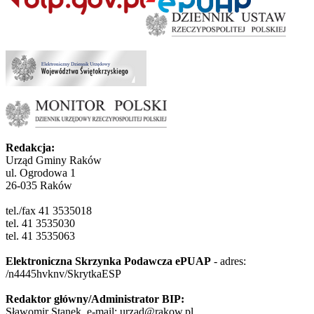
Redakcja:
Urząd Gminy Raków
ul. Ogrodowa 1
26-035 Raków
tel./fax 41 3535018
tel. 41 3535030
tel. 41 3535063
Elektroniczna Skrzynka Podawcza ePUAP
- adres:
/n4445hvknv/SkrytkaESP
Redaktor główny/Administrator BIP:
Sławomir Stanek, e-mail: urzad@rakow.pl