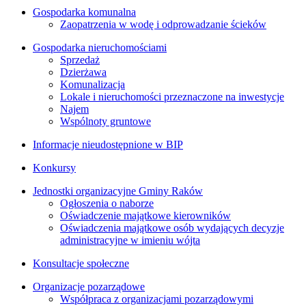
Gospodarka komunalna
Zaopatrzenia w wodę i odprowadzanie ścieków
Gospodarka nieruchomościami
Sprzedaż
Dzierżawa
Komunalizacja
Lokale i nieruchomości przeznaczone na inwestycje
Najem
Wspólnoty gruntowe
Informacje nieudostępnione w BIP
Konkursy
Jednostki organizacyjne Gminy Raków
Ogłoszenia o naborze
Oświadczenie majątkowe kierowników
Oświadczenia majątkowe osób wydających decyzje
administracyjne w imieniu wójta
Konsultacje społeczne
Organizacje pozarządowe
Współpraca z organizacjami pozarządowymi