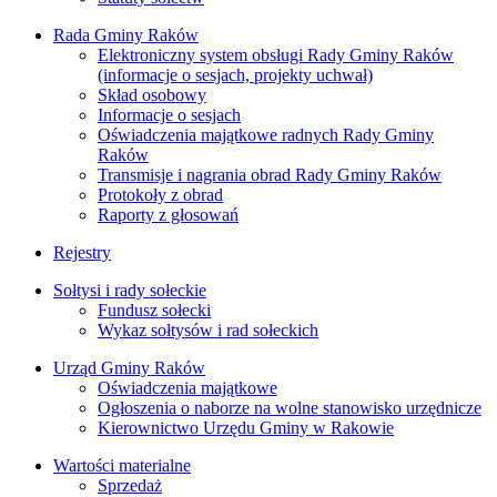
Rada Gminy Raków
Elektroniczny system obsługi Rady Gminy Raków
(informacje o sesjach, projekty uchwał)
Skład osobowy
Informacje o sesjach
Oświadczenia majątkowe radnych Rady Gminy
Raków
Transmisje i nagrania obrad Rady Gminy Raków
Protokoły z obrad
Raporty z głosowań
Rejestry
Sołtysi i rady sołeckie
Fundusz sołecki
Wykaz sołtysów i rad sołeckich
Urząd Gminy Raków
Oświadczenia majątkowe
Ogłoszenia o naborze na wolne stanowisko urzędnicze
Kierownictwo Urzędu Gminy w Rakowie
Wartości materialne
Sprzedaż