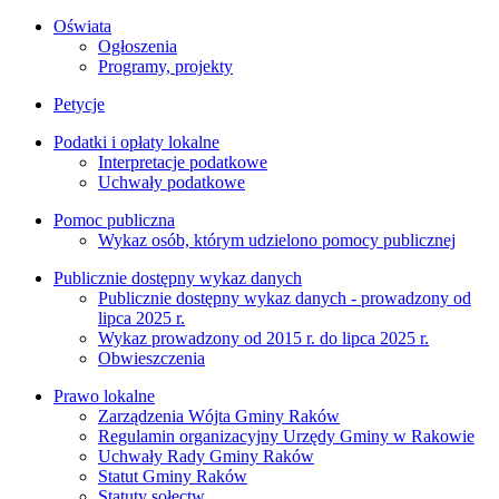
Oświata
Ogłoszenia
Programy, projekty
Petycje
Podatki i opłaty lokalne
Interpretacje podatkowe
Uchwały podatkowe
Pomoc publiczna
Wykaz osób, którym udzielono pomocy publicznej
Publicznie dostępny wykaz danych
Publicznie dostępny wykaz danych - prowadzony od
lipca 2025 r.
Wykaz prowadzony od 2015 r. do lipca 2025 r.
Obwieszczenia
Prawo lokalne
Zarządzenia Wójta Gminy Raków
Regulamin organizacyjny Urzędy Gminy w Rakowie
Uchwały Rady Gminy Raków
Statut Gminy Raków
Statuty sołectw