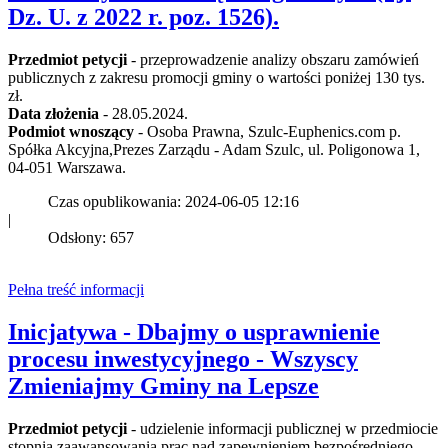
Dz. U. z 2022 r. poz. 1526).
Przedmiot petycji
- przeprowadzenie analizy obszaru zamówień
publicznych z zakresu promocji gminy o wartości poniżej 130 tys.
zł.
Data złożenia
- 28.05.2024.
Podmiot wnoszący
- Osoba Prawna, Szulc-Euphenics.com p.
Spółka Akcyjna,Prezes Zarządu - Adam Szulc, ul. Poligonowa 1,
04-051 Warszawa.
Czas opublikowania: 2024-06-05 12:16
|
Odsłony: 657
Pełna treść informacji
Inicjatywa - Dbajmy o usprawnienie
procesu inwestycyjnego - Wszyscy
Zmieniajmy Gminy na Lepsze
Przedmiot petycji
- udzielenie informacji publicznej w przedmiocie
stopnia zaawansowania prac nad zapewnieniem bezpośredniego