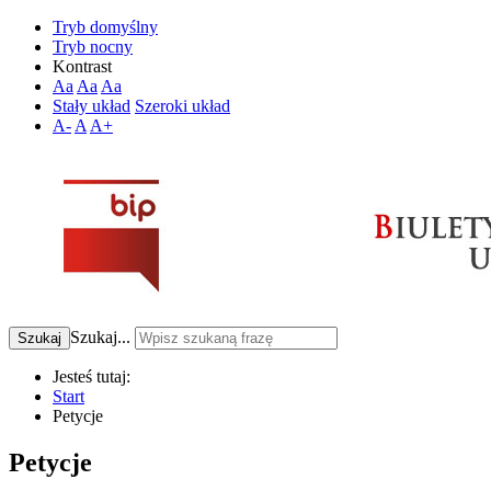
Tryb domyślny
Tryb nocny
Kontrast
Aa
Aa
Aa
Stały układ
Szeroki układ
A-
A
A+
Szukaj...
Szukaj
Jesteś tutaj:
Start
Petycje
Petycje