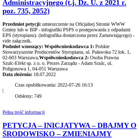
Administracyjnego (t.j. Dz. U. z 2021 r.
poz. 735, 2052)
Przedmiot petycji:
umieszczenie na Oficjalnej Stronie WWW
Gminy lub w BIP - infografiki PSPS o postępowaniu z odpadami
EPS (styropianu). (infografika dostarczona przez Zamawiającego) -
vide załącznik.
Podmiot wnoszący:
Współwnioskodawca 1:
Polskie
Stowarzyszenie Producentów Styropianu, ul. Puławska 72 lok. 1,
02-603 Warszawa,
Współwnioskodawca 2:
Osoba Prawna
Szulc-Efekt sp. z o. o. Prezes Zarządu - Adam Szulc, ul.
Poligonowa 1, 04-051 Warszawa
Data złożenia:
18.07.2022
Czas opublikowania: 2022-07-26 16:13
|
Odsłony: 749
Pełna treść informacji
PETYCJA – INICJATYWA – DBAJMY O
ŚRODOWISKO – ZMIENIAJMY