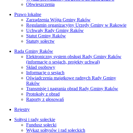
Obwieszczenia
Prawo lokalne
Zarządzenia Wójta Gminy Raków
Regulamin organizacyjny Urzędy Gminy w Rakowie
Uchwały Rady Gminy Raków
Statut Gminy Raków
Statuty sołectw
Rada Gminy Raków
Elektroniczny system obsługi Rady Gminy Raków
(informacje o sesjach, projekty uchwał)
Skład osobowy
Informacje o sesjach
Oświadczenia majątkowe radnych Rady Gminy
Raków
Transmisje i nagrania obrad Rady Gminy Raków
Protokoły z obrad
Raporty z głosowań
Rejestry
Sołtysi i rady sołeckie
Fundusz sołecki
Wykaz sołtysów i rad sołeckich