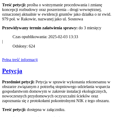
Treść petycji:
prośba o wstrzymanie procedowania i zmianę
koncepcji rozbudowy oraz poszerzenia - drogi wewnętrznej,
oznaczonej aktualnie w ewidencji gruntów jako działka o nr ewid.
979 poł. w Rakowie, nazwanej jako ul. Sosnowa
Przewidywany termin załatwienia sprawy:
do 3 miesięcy
Czas opublikowania: 2025-02-03 13:33
|
Odsłony: 624
Pełna treść informacji
Petycja
Przedmiot petycji:
Petycja w sprawie wykonania rekonesansu w
obszarze związanym z potrzebą stopniowego udzielania wsparcia
gospodarstwom domowym w zakresie instalacji ekologicznych,
nowoczesnych przydomowych oczyszczalni ścieków oraz
zapoznania się z protokołami pokontrolnymi NIK z tego obszaru.
Treść petycji:
dostępna w załączniku.