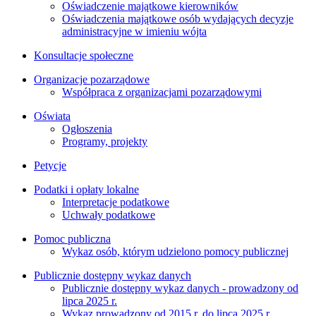
Oświadczenie majątkowe kierowników
Oświadczenia majątkowe osób wydających decyzje
administracyjne w imieniu wójta
Konsultacje społeczne
Organizacje pozarządowe
Współpraca z organizacjami pozarządowymi
Oświata
Ogłoszenia
Programy, projekty
Petycje
Podatki i opłaty lokalne
Interpretacje podatkowe
Uchwały podatkowe
Pomoc publiczna
Wykaz osób, którym udzielono pomocy publicznej
Publicznie dostępny wykaz danych
Publicznie dostępny wykaz danych - prowadzony od
lipca 2025 r.
Wykaz prowadzony od 2015 r. do lipca 2025 r.