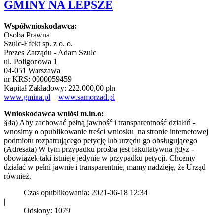
GMINY NA LEPSZE
Współwnioskodawca:
Osoba Prawna
Szulc-Efekt sp. z o. o.
Prezes Zarządu - Adam Szulc
ul. Poligonowa 1
04-051 Warszawa
nr KRS: 0000059459
Kapitał Zakładowy: 222.000,00 pln
www.gmina.pl
www.samorzad.pl
Wnioskodawca wniósł m.in.o:
§4a) Aby zachować pełną jawność i transparentność działań -
wnosimy o opublikowanie treści wniosku na stronie internetowej
podmiotu rozpatrującego petycję lub urzędu go obsługującego
(Adresata) W tym przypadku prośba jest fakultatywna gdyż -
obowiązek taki istnieje jedynie w przypadku petycji. Chcemy
działać w pełni jawnie i transparentnie, mamy nadzieję, że Urząd
również.
Czas opublikowania: 2021-06-18 12:34
|
Odsłony: 1079