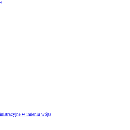
ów
istracyjne w imieniu wójta