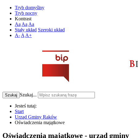
Tryb domyślny
Tryb nocny
Kontrast
Aa
Aa
Aa
Stały układ
Szeroki układ
A-
A
A+
Szukaj...
Szukaj
Jesteś tutaj:
Start
Urząd Gminy Raków
Oświadczenia majątkowe
Oświadczenia majątkowe - urząd gminy