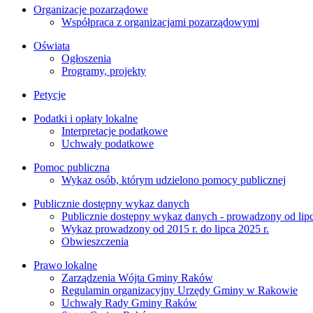
Organizacje pozarządowe
Współpraca z organizacjami pozarządowymi
Oświata
Ogłoszenia
Programy, projekty
Petycje
Podatki i opłaty lokalne
Interpretacje podatkowe
Uchwały podatkowe
Pomoc publiczna
Wykaz osób, którym udzielono pomocy publicznej
Publicznie dostępny wykaz danych
Publicznie dostępny wykaz danych - prowadzony od lipc
Wykaz prowadzony od 2015 r. do lipca 2025 r.
Obwieszczenia
Prawo lokalne
Zarządzenia Wójta Gminy Raków
Regulamin organizacyjny Urzędy Gminy w Rakowie
Uchwały Rady Gminy Raków