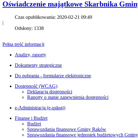
Oświadczenie majątkowe Skarbnika Gminy 
Czas opublikowania: 2020-02-21 09:49
|
Odsłony: 1338
Pełna treść informacji
Analizy, raporty
Dokumenty strategiczne
Do pobrania - formularze elektroniczne
Dostępność (WCAG)
Deklaracja dostępności
Raporty o stanie zapewnienia dostępności
e-Administracja (e-usługi)
Finanse i Budżet
Budżet
Sprawozdania finansowe Gminy Raków
Sprawozdania finansowe jednostek budżetowych Gmin