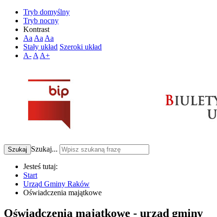
Tryb domyślny
Tryb nocny
Kontrast
Aa
Aa
Aa
Stały układ
Szeroki układ
A-
A
A+
Szukaj...
Szukaj
Jesteś tutaj:
Start
Urząd Gminy Raków
Oświadczenia majątkowe
Oświadczenia majątkowe - urząd gminy