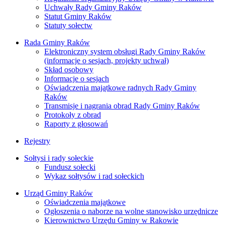
Uchwały Rady Gminy Raków
Statut Gminy Raków
Statuty sołectw
Rada Gminy Raków
Elektroniczny system obsługi Rady Gminy Raków
(informacje o sesjach, projekty uchwał)
Skład osobowy
Informacje o sesjach
Oświadczenia majątkowe radnych Rady Gminy
Raków
Transmisje i nagrania obrad Rady Gminy Raków
Protokoły z obrad
Raporty z głosowań
Rejestry
Sołtysi i rady sołeckie
Fundusz sołecki
Wykaz sołtysów i rad sołeckich
Urząd Gminy Raków
Oświadczenia majątkowe
Ogłoszenia o naborze na wolne stanowisko urzędnicze
Kierownictwo Urzędu Gminy w Rakowie