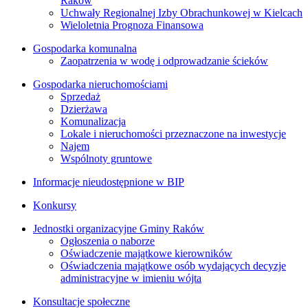
Raków
Uchwały Regionalnej Izby Obrachunkowej w Kielcach
Wieloletnia Prognoza Finansowa
Gospodarka komunalna
Zaopatrzenia w wodę i odprowadzanie ścieków
Gospodarka nieruchomościami
Sprzedaż
Dzierżawa
Komunalizacja
Lokale i nieruchomości przeznaczone na inwestycje
Najem
Wspólnoty gruntowe
Informacje nieudostępnione w BIP
Konkursy
Jednostki organizacyjne Gminy Raków
Ogłoszenia o naborze
Oświadczenie majątkowe kierowników
Oświadczenia majątkowe osób wydających decyzje
administracyjne w imieniu wójta
Konsultacje społeczne