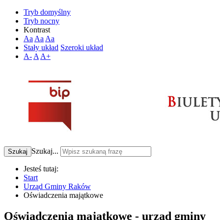
Tryb domyślny
Tryb nocny
Kontrast
Aa
Aa
Aa
Stały układ
Szeroki układ
A-
A
A+
Szukaj...
Szukaj
Jesteś tutaj:
Start
Urząd Gminy Raków
Oświadczenia majątkowe
Oświadczenia majątkowe - urząd gminy