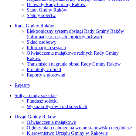
Uchwały Rady Gminy Raków
Statut Gminy Raków
Statuty sołectw
Rada Gminy Raków
Elektroniczny system obsługi Rady Gminy Raków
(informacje o sesjach, projekty uchwał)
Skład osobowy
Informacje o sesjach
Oświadczenia majątkowe radnych Rady Gminy
Raków
Transmisje i nagrania obrad Rady Gminy Raków
Protokoły z obrad
Raporty z głosowań
Rejestry
Sołtysi i rady sołeckie
Fundusz sołecki
Wykaz sołtysów i rad sołeckich
Urząd Gminy Raków
Oświadczenia majątkowe
Ogłoszenia o naborze na wolne stanowisko urzędnicze
Kierownictwo Urzędu Gminy w Rakowie