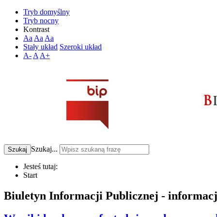
Tryb domyślny
Tryb nocny
Kontrast
Aa
Aa
Aa
Stały układ
Szeroki układ
A-
A
A+
Szukaj...
Szukaj
Jesteś tutaj:
Start
Biuletyn Informacji Publicznej - informac