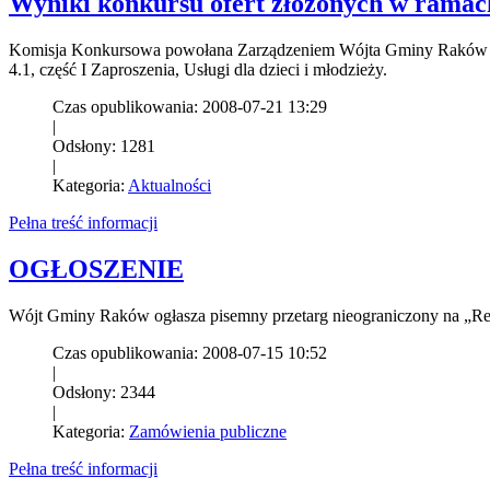
Wyniki konkursu ofert złożonych w ramac
Komisja Konkursowa powołana Zarządzeniem Wójta Gminy Raków Nr 2
4.1, część I Zaproszenia, Usługi dla dzieci i młodzieży.
Czas opublikowania: 2008-07-21 13:29
|
Odsłony: 1281
|
Kategoria:
Aktualności
Pełna treść informacji
OGŁOSZENIE
Wójt Gminy Raków ogłasza pisemny przetarg nieograniczony na „R
Czas opublikowania: 2008-07-15 10:52
|
Odsłony: 2344
|
Kategoria:
Zamówienia publiczne
Pełna treść informacji