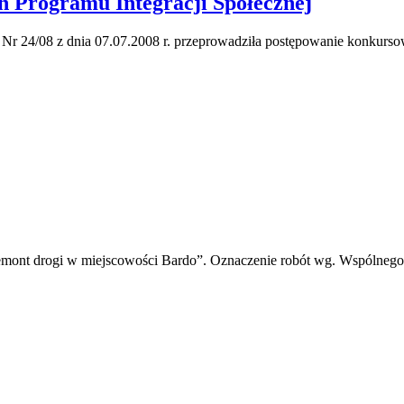
h Programu Integracji Społecznej
4/08 z dnia 07.07.2008 r. przeprowadziła postępowanie konkursowe 
emont drogi w miejscowości Bardo”. Oznaczenie robót wg. Wspólne