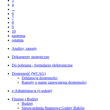
3
4
...
6
7
8
9
10
następna
ostatnia
Analizy, raporty
Dokumenty strategiczne
Do pobrania - formularze elektroniczne
Dostępność (WCAG)
Deklaracja dostępności
Raporty o stanie zapewnienia dostępności
e-Administracja (e-usługi)
Finanse i Budżet
Budżet
Sprawozdania finansowe Gminy Raków