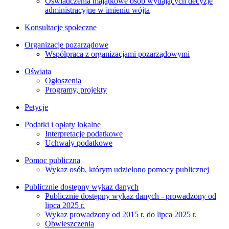
Oświadczenia majątkowe osób wydających decyzje
administracyjne w imieniu wójta
Konsultacje społeczne
Organizacje pozarządowe
Współpraca z organizacjami pozarządowymi
Oświata
Ogłoszenia
Programy, projekty
Petycje
Podatki i opłaty lokalne
Interpretacje podatkowe
Uchwały podatkowe
Pomoc publiczna
Wykaz osób, którym udzielono pomocy publicznej
Publicznie dostępny wykaz danych
Publicznie dostępny wykaz danych - prowadzony od
lipca 2025 r.
Wykaz prowadzony od 2015 r. do lipca 2025 r.
Obwieszczenia