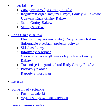
Prawo lokalne
Zarządzenia Wójta Gminy Raków
Regulamin organizacyjny Urzędy Gminy w Rakowie
Uchwały Rady Gminy Raków
Statut Gminy Raków
Statuty sołectw
Rada Gminy Raków
Elektroniczny system obsługi Rady Gminy Raków
(informacje o sesjach, projekty uchwał)
Skład osobowy
Informacje o sesjach
Oświadczenia majątkowe radnych Rady Gminy
Raków
Transmisje i nagrania obrad Rady Gminy Raków
Protokoły z obrad
Raporty z głosowań
Rejestry
Sołtysi i rady sołeckie
Fundusz sołecki
Wykaz sołtysów i rad sołeckich
Urząd Gminy Raków