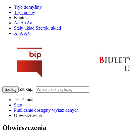
Tryb domyślny
Tryb nocny
Kontrast
Aa
Aa
Aa
Stały układ
Szeroki układ
A-
A
A+
Szukaj...
Szukaj
Jesteś tutaj:
Start
Publicznie dostępny wykaz danych
Obwieszczenia
Obwieszczenia